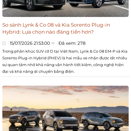
So sánh Lynk & Co 08 và Kia Sorento Plug-in
Hybrid: Lựa chọn nào đáng tiền hơn?
15/07/2026 21:53:00
Đã xem: 278
Trong phân khúc SUV cỡ D tại Việt Nam, Lynk & Co 08 EM-P và Kia
Sorento Plug-in Hybrid (PHEV) là hai mẫu xe nhận được rất nhiều
sự quan tâm nhờ khả năng vận hành tiết kiệm, công nghệ hiện
đại và khả năng di chuyển bằng điện.