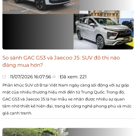
So sánh GAC GS3 và Jaecoo J5: SUV đô thị nào
đáng mua hơn?
11/07/2026 16:07:56
Đã xem: 221
Phân khúc SUV cỡ B tại Việt Nam ngày càng sôi động với sự góp
mặt của nhiều thương hiệu mới đến từ Trung Quốc. Trong đó,
GAC GS3 và Jaecoo J5 là hai mẫu xe nhận được nhiều sự quan
tâm nhờ thiết kế hiện đại, trang bị công nghệ phong phú và mức
giá cạnh tranh.