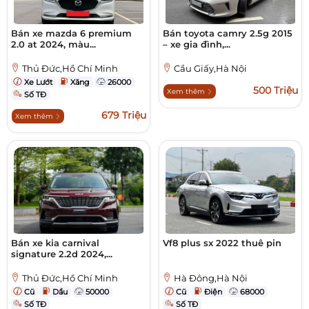
Bán xe mazda 6 premium
Bán toyota camry 2.5g 2015
2.0 at 2024, màu...
– xe gia đình,...
Thủ Đức,Hồ Chí Minh
Cầu Giấy,Hà Nội
Xe Lướt
Xăng
26000
500 Triệu
Xem thêm
Số TĐ
679 Triệu
Xem thêm
Bán xe kia carnival
Vf8 plus sx 2022 thuê pin
signature 2.2d 2024,...
Thủ Đức,Hồ Chí Minh
Hà Đông,Hà Nội
Cũ
Dầu
50000
Cũ
Điện
68000
Số TĐ
Số TĐ