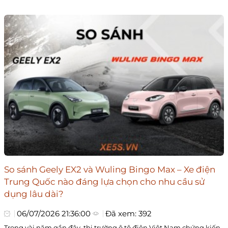
So sánh Geely EX2 và Wuling Bingo Max – Xe điện
Trung Quốc nào đáng lựa chọn cho nhu cầu sử
dụng lâu dài?
06/07/2026 21:36:00
Đã xem: 392
Trong vài năm gần đây, thị trường ô tô điện Việt Nam chứng kiến