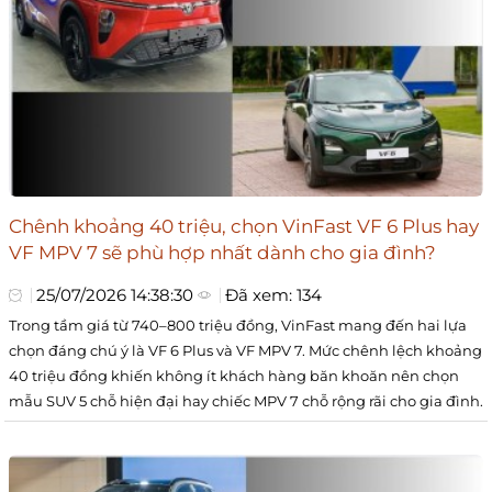
Chênh khoảng 40 triệu, chọn VinFast VF 6 Plus hay
VF MPV 7 sẽ phù hợp nhất dành cho gia đình?
25/07/2026 14:38:30
Đã xem: 134
Trong tầm giá từ 740–800 triệu đồng, VinFast mang đến hai lựa
chọn đáng chú ý là VF 6 Plus và VF MPV 7. Mức chênh lệch khoảng
40 triệu đồng khiến không ít khách hàng băn khoăn nên chọn
mẫu SUV 5 chỗ hiện đại hay chiếc MPV 7 chỗ rộng rãi cho gia đình.