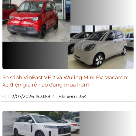
So sánh VinFast VF 2 và Wuling Mini EV Macaron:
Xe điện giá rẻ nào đáng mua hơn?
12/07/2026 15:31:58
Đã xem: 354