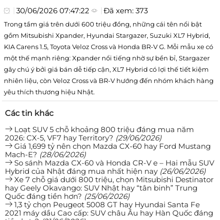
30/06/2026 07:47:22
Đã xem: 373
Trong tầm giá trên dưới 600 triệu đồng, những cái tên nổi bật
gồm Mitsubishi Xpander, Hyundai Stargazer, Suzuki XL7 Hybrid,
KIA Carens 1.5, Toyota Veloz Cross và Honda BR-V G. Mỗi mẫu xe có
một thế mạnh riêng: Xpander nổi tiếng nhờ sự bền bỉ, Stargazer
gây chú ý bởi giá bán dễ tiếp cận, XL7 Hybrid có lợi thế tiết kiệm
nhiên liệu, còn Veloz Cross và BR-V hướng đến nhóm khách hàng
yêu thích thương hiệu Nhật.
Các tin khác
Loạt SUV 5 chỗ khoảng 800 triệu đáng mua năm
2026: CX-5, VF7 hay Territory?
(29/06/2026)
Giá 1,699 tỷ nên chọn Mazda CX-60 hay Ford Mustang
Mach-E?
(28/06/2026)
So sánh Mazda CX-60 và Honda CR-V e – Hai mẫu SUV
Hybrid của Nhật đáng mua nhất hiện nay
(26/06/2026)
Xe 7 chỗ giá dưới 800 triệu, chọn Mitsubishi Destinator
hay Geely Okavango: SUV Nhật hay “tân binh” Trung
Quốc đáng tiền hơn?
(25/06/2026)
1,3 tỷ chọn Peugeot 5008 GT hay Hyundai Santa Fe
2021 máy dầu Cao cấp: SUV châu Âu hay Hàn Quốc đáng