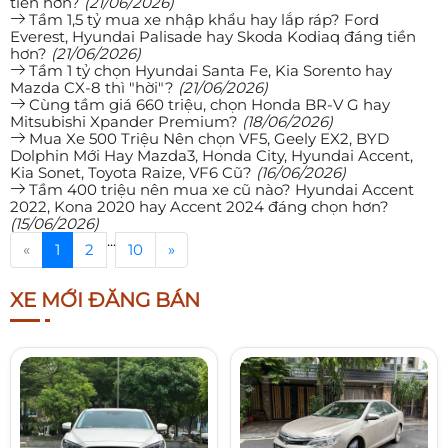
tiền hơn?
(21/06/2026)
Tầm 1,5 tỷ mua xe nhập khẩu hay lắp ráp? Ford
Everest, Hyundai Palisade hay Skoda Kodiaq đáng tiền
hơn?
(21/06/2026)
Tầm 1 tỷ chọn Hyundai Santa Fe, Kia Sorento hay
Mazda CX-8 thì "hời"?
(21/06/2026)
Cùng tầm giá 660 triệu, chọn Honda BR-V G hay
Mitsubishi Xpander Premium?
(18/06/2026)
Mua Xe 500 Triệu Nên chọn VF5, Geely EX2, BYD
Dolphin Mới Hay Mazda3, Honda City, Hyundai Accent,
Kia Sonet, Toyota Raize, VF6 Cũ?
(16/06/2026)
Tầm 400 triệu nên mua xe cũ nào? Hyundai Accent
2022, Kona 2020 hay Accent 2024 đáng chọn hơn?
(15/06/2026)
...
«
1
2
10
»
XE MỚI ĐĂNG BÁN