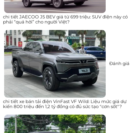
chi tiết JAECOO J5 BEV giá từ 699 triệu: SUV điện này có
phải “quá hời” cho người Việt?
Đánh giá
chi tiết xe bán tải điện VinFast VF Wild: Liệu mức giá dự
kiến 800 triệu đến 1,2 tỷ đồng có đủ sức tạo "cơn sốt"?