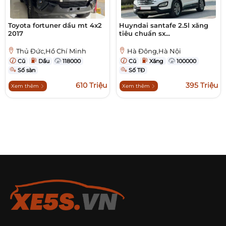
Toyota fortuner dầu mt 4x2
Huyndai santafe 2.5l xăng
2017
tiêu chuẩn sx...
Thủ Đức,Hồ Chí Minh
Hà Đông,Hà Nội
Cũ
Dầu
118000
Cũ
Xăng
100000
Số sàn
Số TĐ
610 Triệu
395 Triệu
Xem thêm
Xem thêm