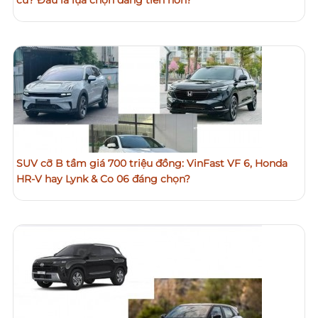
cũ? Đâu là lựa chọn đáng tiền hơn?
SUV cỡ B tầm giá 700 triệu đồng: VinFast VF 6, Honda
HR-V hay Lynk & Co 06 đáng chọn?