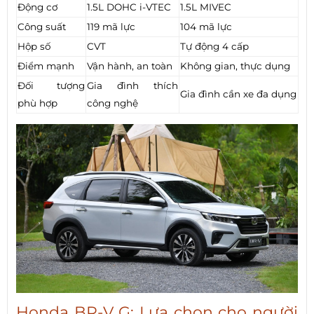
Động cơ
1.5L DOHC i-VTEC
1.5L MIVEC
Công suất
119 mã lực
104 mã lực
Hộp số
CVT
Tự động 4 cấp
Điểm mạnh
Vận hành, an toàn
Không gian, thực dụng
Đối tượng
Gia đình thích
Gia đình cần xe đa dụng
phù hợp
công nghệ
Honda BR-V G: Lựa chọn cho người