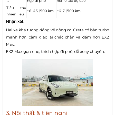
lái
hợp đi phố
hơn ở tốc độ cao
Tiêu thụ
~6–6.5 l/100 km
~6–7 l/100 km
nhiên liệu
Nhận xét:
Hai xe khá tương đồng về động cơ. Creta có bản turbo
mạnh hơn, cảm giác lái chắc chắn và đầm hơn EX2
Max.
EX2 Max gọn nhẹ, thích hợp đi phố, dễ xoay chuyển.
3. Nội thất & tiện nghi