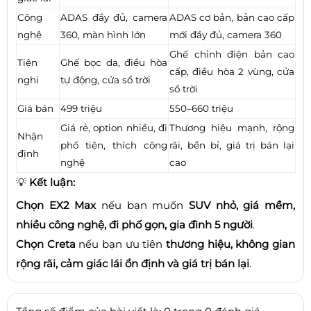
Công
ADAS đầy đủ, camera
ADAS cơ bản, bản cao cấp
nghệ
360, màn hình lớn
mới đầy đủ, camera 360
Ghế chỉnh điện bản cao
Tiện
Ghế bọc da, điều hòa
cấp, điều hòa 2 vùng, cửa
nghi
tự động, cửa sổ trời
sổ trời
Giá bán
499 triệu
550–660 triệu
Giá rẻ, option nhiều, đi
Thương hiệu mạnh, rộng
Nhận
phố tiện, thích công
rãi, bền bỉ, giá trị bán lại
định
nghệ
cao
💡
Kết luận:
Chọn EX2 Max
nếu bạn muốn
SUV nhỏ, giá mềm,
nhiều công nghệ, đi phố gọn, gia đình 5 người
.
Chọn Creta
nếu bạn ưu tiên
thương hiệu, không gian
rộng rãi, cảm giác lái ổn định và giá trị bán lại
.