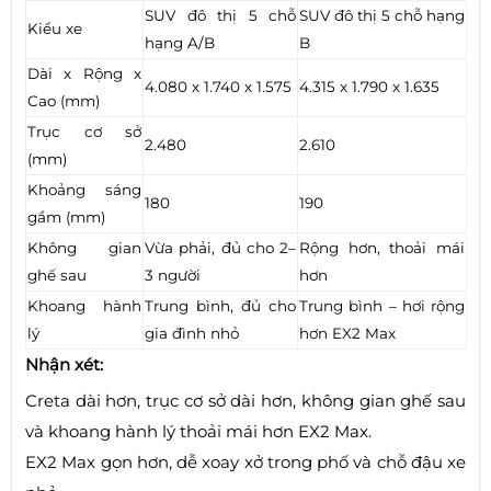
SUV đô thị 5 chỗ
SUV đô thị 5 chỗ hạng
Kiểu xe
hạng A/B
B
Dài x Rộng x
4.080 x 1.740 x 1.575
4.315 x 1.790 x 1.635
Cao (mm)
Trục cơ sở
2.480
2.610
(mm)
Khoảng sáng
180
190
gầm (mm)
Không gian
Vừa phải, đủ cho 2–
Rộng hơn, thoải mái
ghế sau
3 người
hơn
Khoang hành
Trung bình, đủ cho
Trung bình – hơi rộng
lý
gia đình nhỏ
hơn EX2 Max
Nhận xét:
Creta dài hơn, trục cơ sở dài hơn, không gian ghế sau
và khoang hành lý thoải mái hơn EX2 Max.
EX2 Max gọn hơn, dễ xoay xở trong phố và chỗ đậu xe