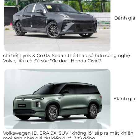
Đánh giá
chi tiết Lynk & Co 03: Sedan thể thao sở hữu công nghệ
Volvo, liệu có đủ sức "đe dọa" Honda Civic?
Đánh giá
Volkswagen ID. ERA 9X: SUV "khổng lồ" sắp ra mắt khiến
mọi ánh nhìn giá dự kiến dưới 3 tỷ đồng