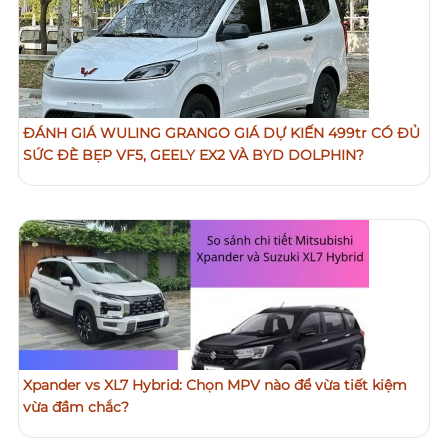
ĐÁNH GIÁ WULING GRANGO GIÁ DỰ KIẾN 499tr CÓ ĐỦ
SỨC ĐÈ BẸP VF5, GEELY EX2 VÀ BYD DOLPHIN?
Xpander vs XL7 Hybrid: Chọn MPV nào để vừa tiết kiệm
vừa đầm chắc?