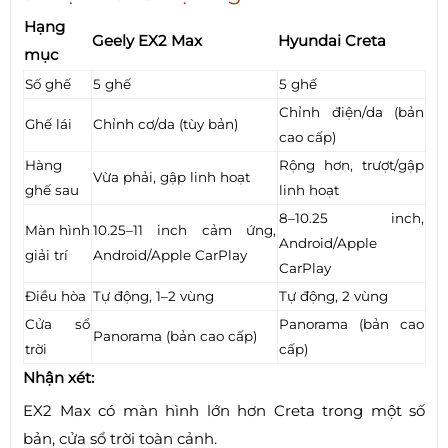
Hạng
Geely EX2 Max
Hyundai Creta
mục
Số ghế
5 ghế
5 ghế
Chỉnh điện/da (bản
Ghế lái
Chỉnh cơ/da (tùy bản)
cao cấp)
Hàng
Rộng hơn, trượt/gập
Vừa phải, gập linh hoạt
ghế sau
linh hoạt
8–10.25 inch,
Màn hình
10.25–11 inch cảm ứng,
Android/Apple
giải trí
Android/Apple CarPlay
CarPlay
Điều hòa
Tự động, 1–2 vùng
Tự động, 2 vùng
Cửa sổ
Panorama (bản cao
Panorama (bản cao cấp)
trời
cấp)
Nhận xét:
EX2 Max có màn hình lớn hơn Creta trong một số
bản, cửa sổ trời toàn cảnh.