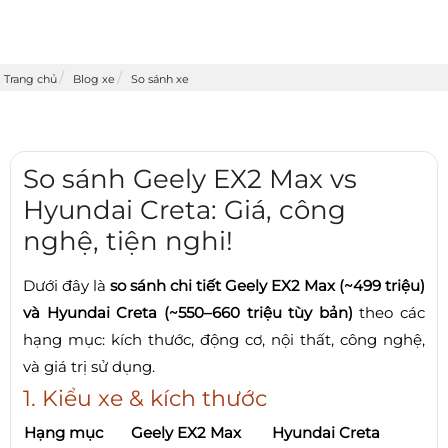
Trang chủ
Blog xe
So sánh xe
So sánh Geely EX2 Max vs
Hyundai Creta: Giá, công
nghệ, tiện nghi!
Dưới đây là
so sánh chi tiết Geely EX2 Max (~499 triệu)
và Hyundai Creta (~550–660 triệu tùy bản)
theo các
hạng mục: kích thước, động cơ, nội thất, công nghệ,
và giá trị sử dụng.
1. Kiểu xe & kích thước
Hạng mục
Geely EX2 Max
Hyundai Creta