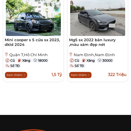
Mini cooper s 5 cửa sx 2023,
Mg5 sx 2022 bản luxury
dkld 2024
,màu xám đẹp nét
Quận 7,Hồ Chí Minh
Nam Định,Nam Định
Cũ
Xăng
18000
Cũ
Xăng
30000
Số TĐ
Số TĐ
1,5 Tỷ
322 Triệu
Xem thêm
Xem thêm