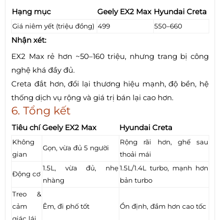
Hạng mục
Geely EX2 Max
Hyundai Creta
Giá niêm yết (triệu đồng)
499
550–660
Nhận xét:
EX2 Max rẻ hơn ~50–160 triệu, nhưng trang bị công
nghệ khá đầy đủ.
Creta đắt hơn, đổi lại thương hiệu mạnh, độ bền, hệ
thống dịch vụ rộng và giá trị bán lại cao hơn.
6. Tổng kết
Tiêu chí
Geely EX2 Max
Hyundai Creta
Không
Rộng rãi hơn, ghế sau
Gọn, vừa đủ 5 người
gian
thoải mái
1.5L, vừa đủ, nhẹ
1.5L/1.4L turbo, mạnh hơn
Động cơ
nhàng
bản turbo
Treo &
cảm
Êm, đi phố tốt
Ổn định, đầm hơn cao tốc
giác lái