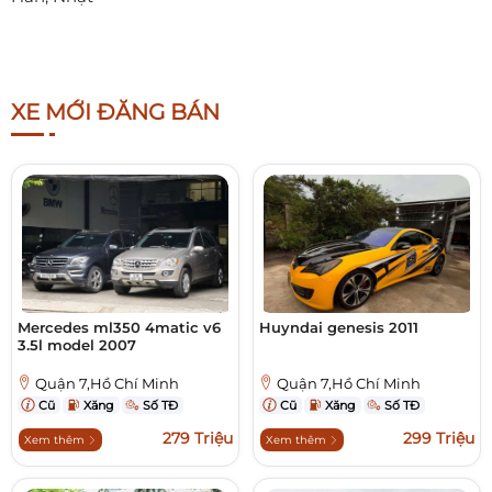
XE MỚI ĐĂNG BÁN
Mercedes ml350 4matic v6
Huyndai genesis 2011
3.5l model 2007
Quận 7,Hồ Chí Minh
Quận 7,Hồ Chí Minh
Cũ
Xăng
Số TĐ
Cũ
Xăng
Số TĐ
279 Triệu
299 Triệu
Xem thêm
Xem thêm