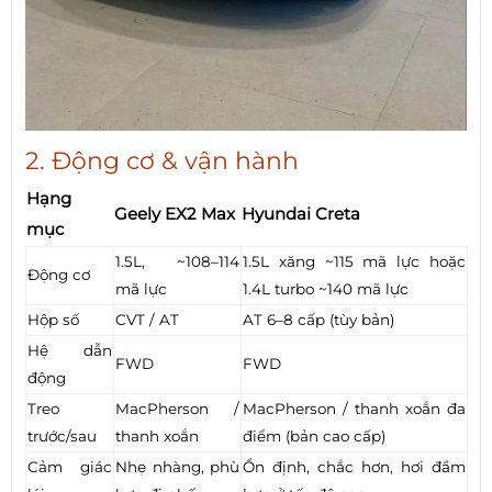
2. Động cơ & vận hành
Hạng
Geely EX2 Max
Hyundai Creta
mục
1.5L, ~108–114
1.5L xăng ~115 mã lực hoặc
Động cơ
mã lực
1.4L turbo ~140 mã lực
Hộp số
CVT / AT
AT 6–8 cấp (tùy bản)
Hệ dẫn
FWD
FWD
động
Treo
MacPherson /
MacPherson / thanh xoắn đa
trước/sau
thanh xoắn
điểm (bản cao cấp)
Cảm giác
Nhẹ nhàng, phù
Ổn định, chắc hơn, hơi đầm