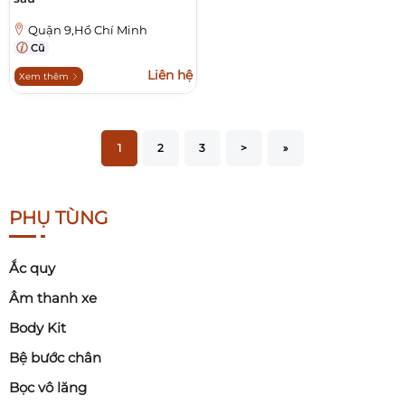
Quận 9,Hồ Chí Minh
Cũ
Liên hệ
Xem thêm
1
2
3
>
»
PHỤ TÙNG
Ắc quy
Âm thanh xe
Body Kit
Bệ bước chân
Bọc vô lăng