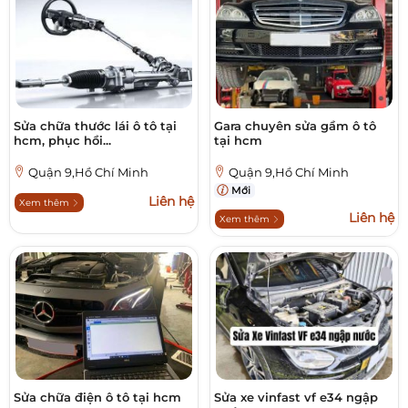
Sửa chữa thước lái ô tô tại
Gara chuyên sửa gầm ô tô
hcm, phục hồi...
tại hcm
Quận 9,Hồ Chí Minh
Quận 9,Hồ Chí Minh
Mới
Liên hệ
Xem thêm
Liên hệ
Xem thêm
Sửa chữa điện ô tô tại hcm
Sửa xe vinfast vf e34 ngập