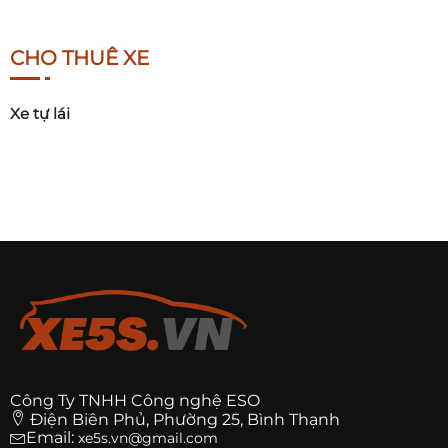
CHO THUÊ XE
Xe tự lái
Công Ty TNHH Công nghệ ESO
Điện Biên Phủ, Phường 25, Bình Thạnh
Email:
xe5s.vn@gmail.com