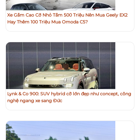
Xe Gầm Cao Cỡ Nhỏ Tầm 500 Triệu Nên Mua Geely EX2
Hay Thêm 100 Triệu Mua Omoda C5?
Lynk & Co 900: SUV hybrid cỡ lớn đẹp như concept, công
nghệ ngang xe sang Đức