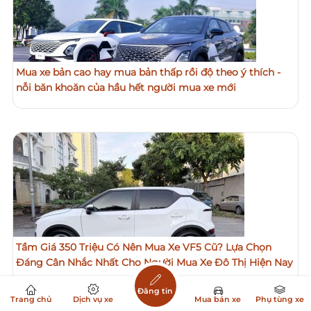
Mua xe bản cao hay mua bản thấp rồi độ theo ý thích -
nỗi băn khoăn của hầu hết người mua xe mới
Tầm Giá 350 Triệu Có Nên Mua Xe VF5 Cũ? Lựa Chọn
Đáng Cân Nhắc Nhất Cho Người Mua Xe Đô Thị Hiện Nay
Đăng tin
Trang chủ
Dịch vụ xe
Mua bán xe
Phụ tùng xe