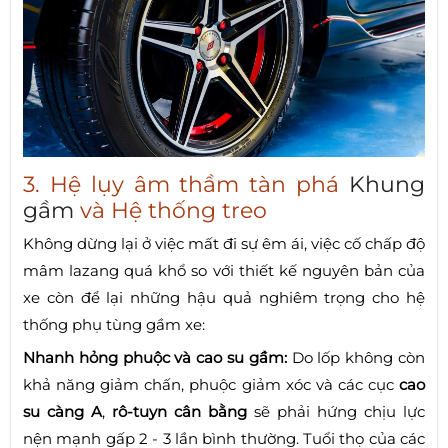
3. Hệ lụy âm thầm tàn phá
Khung
gầm
và Hệ thống treo
Không dừng lại ở việc mất đi sự êm ái, việc cố chấp độ
mâm lazang quá khổ so với thiết kế nguyên bản của
xe còn để lại những hậu quả nghiêm trọng cho hệ
thống phụ tùng gầm xe:
Nhanh hỏng phuộc và cao su gầm:
Do lốp không còn
khả năng giảm chấn, phuộc giảm xóc và các cục
cao
su càng A
,
rô-tuyn cân bằng
sẽ phải hứng chịu lực
nện mạnh gấp 2 - 3 lần bình thường. Tuổi thọ của các