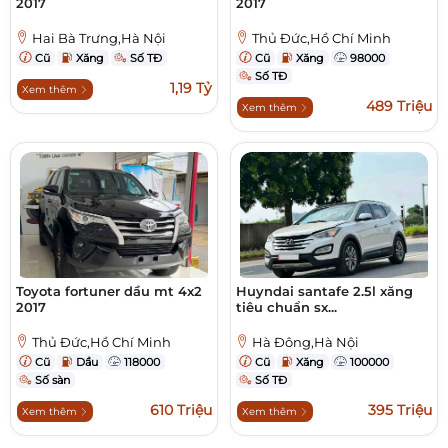
2017
2017
Hai Bà Trưng,Hà Nội
Thủ Đức,Hồ Chí Minh
Cũ
Xăng
Số TĐ
Cũ
Xăng
98000
Số TĐ
1,19 Tỷ
Xem thêm
489 Triệu
Xem thêm
Toyota fortuner dầu mt 4x2
Huyndai santafe 2.5l xăng
2017
tiêu chuẩn sx...
Thủ Đức,Hồ Chí Minh
Hà Đông,Hà Nội
Cũ
Dầu
118000
Cũ
Xăng
100000
Số sàn
Số TĐ
610 Triệu
395 Triệu
Xem thêm
Xem thêm