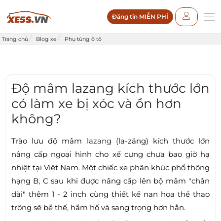
Đăng tin MIỄN PHÍ
Trang chủ
Blog xe
Phụ tùng ô tô
Độ mâm lazang kích thước lớn
có làm xe bị xóc và ồn hơn
không?
Trào lưu độ mâm
lazang
(la-zăng) kích thước lớn
nâng cấp ngoại hình cho xế cưng chưa bao giờ hạ
nhiệt tại Việt Nam. Một chiếc xe phân khúc phổ thông
hạng B, C sau khi được nâng cấp lên bộ mâm "chân
dài" thêm 1 - 2 inch cùng thiết kế nan hoa thể thao
trông sẽ bề thế, hầm hố và sang trọng hơn hẳn.