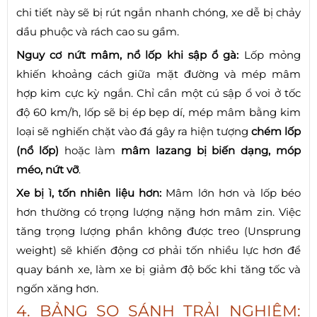
chi tiết này sẽ bị rút ngắn nhanh chóng, xe dễ bị chảy
dầu phuộc và rách cao su gầm.
Nguy cơ nứt mâm, nổ lốp khi sập ổ gà:
Lốp mỏng
khiến khoảng cách giữa mặt đường và mép mâm
hợp kim cực kỳ ngắn. Chỉ cần một cú sập ổ voi ở tốc
độ 60 km/h, lốp sẽ bị ép bẹp dí, mép mâm bằng kim
loại sẽ nghiến chặt vào đá gây ra hiện tượng
chém lốp
(nổ lốp)
hoặc làm
mâm lazang bị biến dạng, móp
méo, nứt vỡ
.
Xe bị ì, tốn nhiên liệu hơn:
Mâm lớn hơn và lốp béo
hơn thường có trọng lượng nặng hơn mâm zin. Việc
tăng trọng lượng phần không được treo (Unsprung
weight) sẽ khiến động cơ phải tốn nhiều lực hơn để
quay bánh xe, làm xe bị giảm độ bốc khi tăng tốc và
ngốn xăng hơn.
4. BẢNG SO SÁNH TRẢI NGHIỆM: