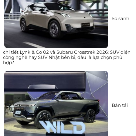
So sánh
chi tiết Lynk & Co 02 và Subaru Crosstrek 2026: SUV điện
công nghệ hay SUV Nhật bền bỉ, đâu là lựa chọn phù
hợp?
Bán tải