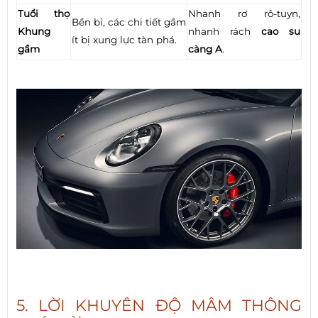
Tuổi thọ
Nhanh rơ rô-tuyn,
Bền bỉ, các chi tiết gầm
Khung
nhanh rách
cao su
ít bị xung lực tàn phá.
gầm
càng A
.
5. LỜI KHUYÊN ĐỘ MÂM THÔNG