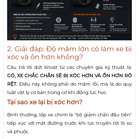
2. Giải đáp: Độ mâm lớn có làm xe bị
xóc và ồn hơn không?
Câu trả lời dứt khoát từ các chuyên gia kỹ thuật là:
CÓ, XE CHẮC CHẮN SẼ BỊ XÓC HƠN VÀ ỒN HƠN RÕ
RỆT.
Điều này không phải do mâm lỗi, mà là do quy
luật vật lý cơ bản trong cơ khí động lực học.
Tại sao xe lại bị xóc hơn?
Bình thường, lốp xe chính là "bộ giảm chấn đầu tiên"
tiếp xúc với mặt đường trước khi lực truyền tới lò xo
và phuộc.