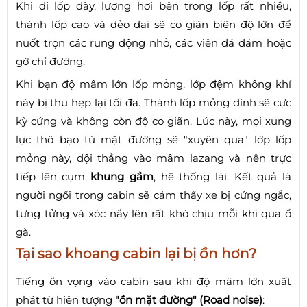
Khi đi lốp dày, lượng hơi bên trong lốp rất nhiều,
thành lốp cao và dẻo dai sẽ co giãn biên độ lớn để
nuốt trọn các rung động nhỏ, các viên đá dăm hoặc
gờ chỉ đường.
Khi bạn độ mâm lớn lốp mỏng, lớp đệm không khí
này bị thu hẹp lại tối đa. Thành lốp mỏng dính sẽ cực
kỳ cứng và không còn độ co giãn. Lúc này, mọi xung
lực thô bạo từ mặt đường sẽ "xuyên qua" lớp lốp
mỏng này, dội thẳng vào mâm lazang và nện trực
tiếp lên cụm
khung gầm
, hệ thống lái. Kết quả là
người ngồi trong cabin sẽ cảm thấy xe bị cứng ngắc,
tưng tửng và xóc nẩy lên rất khó chịu mỗi khi qua ổ
gà.
Tại sao khoang cabin lại bị ồn hơn?
Tiếng ồn vọng vào cabin sau khi độ mâm lớn xuất
phát từ hiện tượng
"ồn mặt đường" (Road noise)
: