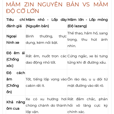
MÂM ZIN NGUYÊN BẢN VS MÂM
ĐỘ CỠ LỚN
Tiêu chí
Mâm nhỏ - Lốp dày
Mâm lớn - Lốp mỏng
đánh giá
(Nguyên bản)
(Độ lazang)
Thể thao, hầm hố, sang
Ngoại
Bình thường, thực
trọng, thu hút ánh
hình xe
dụng, kém nổi bật.
nhìn.
Độ êm ái
Rất êm, nuốt trọn các
Cứng ngắc, xe bị tưng
(Chống
dao động nhỏ tốt.
tửng khi đi đường xấu.
xóc)
Độ cách
âm
Tốt, tiếng lốp vọng vào
Ồn rào rào, u u dội từ
(Chống
cabin rất ít.
mặt đường vào rất rõ.
ồn)
Xe có xu hướng hơi
Rất đầm chắc, phản
Khả năng
chòng chành do thành
hồi vô lăng cực kỳ
ôm cua
lốp vặn.
chính xác.