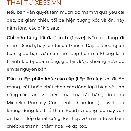
THÁI TỪ XE5S.VN
Nếu bạn vẫn quyết tâm muốn độ mâm vì quá yêu cái
đẹp, để giảm thiểu tối đa hiện tượng xóc và ồn, hãy
nằm lòng các bí kíp sau:
Chỉ nên tăng tối đa 1 inch (1 size):
Nếu xe đang đi
mâm 16 inch, hãy lên tối đa 17 inch. Đây là khoảng an
toàn giúp bạn vừa có mâm đẹp hơn mà không làm
thành lốp bị quá mỏng, giữ lại được khoảng 80% độ
êm ái nguyên bản.
Đầu tư lốp phân khúc cao cấp (Lốp êm ái):
Khi đi lốp
mỏng, bắt buộc phải chọn các dòng lốp thiên về tính
năng cách âm và mềm mại của các hãng lớn (như
Michelin Primacy, Continental Comfort...). Tuyệt đối
không dùng lốp thể thao (Sport) vì dòng lốp này vốn
dĩ thành lốp đã rất cứng, kết hợp với mâm to sẽ biến
chiếc xe thành "thảm họa" về độ xóc.