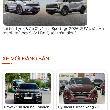
chi tiết Lynk & Co 01 và Kia Sportage 2026: SUV châu Âu
mạnh mẽ hay SUV Hàn Quốc toàn diện?
XE MỚI ĐĂNG BÁN
Bmw 730li đen nâu moden
Hyundai tucson xăng 2.0