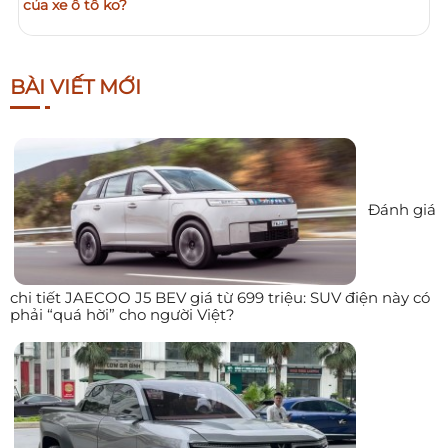
của xe ô tô ko?
BÀI VIẾT MỚI
Đánh giá
chi tiết JAECOO J5 BEV giá từ 699 triệu: SUV điện này có
phải “quá hời” cho người Việt?