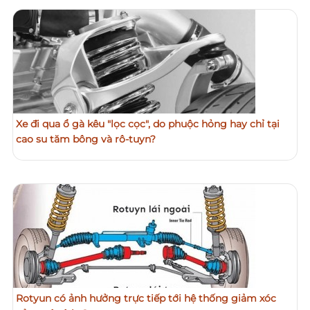
Xe đi qua ổ gà kêu "lọc cọc", do phuộc hỏng hay chỉ tại
cao su tăm bông và rô-tuyn?
Rotyun có ảnh hưởng trực tiếp tới hệ thống giảm xóc