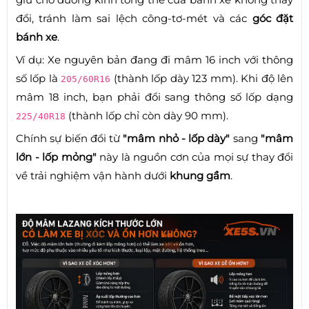
đổi, tránh làm sai lệch công-tơ-mét và các
góc đặt
bánh xe
.
Ví dụ: Xe nguyên bản đang đi mâm 16 inch với thông
số lốp là
(thành lốp dày 123 mm). Khi độ lên
205/60R16
mâm 18 inch, bạn phải đổi sang thông số lốp dạng
(thành lốp chỉ còn dày 90 mm).
225/40R18
Chính sự biến đổi từ
"mâm nhỏ - lốp dày"
sang
"mâm
lớn - lốp mỏng"
này là nguồn cơn của mọi sự thay đổi
về trải nghiệm vận hành dưới
khung gầm
.