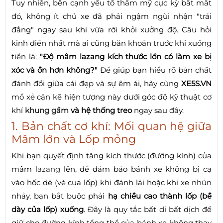
Tuy nhiên, bên cạnh yếu tố thẩm mỹ cực kỳ bắt mắt
đó, không ít chủ xe đã phải ngậm ngùi nhận "trái
đắng" ngay sau khi vừa rời khỏi xưởng độ. Câu hỏi
kinh điển nhất mà ai cũng băn khoăn trước khi xuống
tiền là:
"Độ mâm lazang kích thước lớn có làm xe bị
xóc và ồn hơn không?"
Để giúp bạn hiểu rõ bản chất
đánh đổi giữa cái đẹp và sự êm ái, hãy cùng
XE5S.VN
mổ xẻ cặn kẽ hiện tượng này dưới góc độ kỹ thuật cơ
khí
khung gầm
và hệ thống treo
ngay sau đây.
1. Bản chất cơ khí: Mối quan hệ giữa
Mâm lớn và Lốp mỏng
Khi bạn quyết định tăng kích thước (đường kính) của
mâm
lazang
lên, để đảm bảo bánh xe không bị cạ
vào hốc dè (vè cua lốp) khi đánh lái hoặc khi xe nhún
nhảy, bạn bắt buộc phải
hạ chiều cao thành lốp (bề
dày của lốp) xuống
. Đây là quy tắc bất di bất dịch để
giữ cho đường kính tổng thể của bánh xe không thay