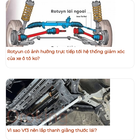
Rotyun có ảnh hưởng trực tiếp tới hệ thống giảm xóc
của xe ô tô ko?
Vì sao Vf3 nên lắp thanh giằng thước lái?