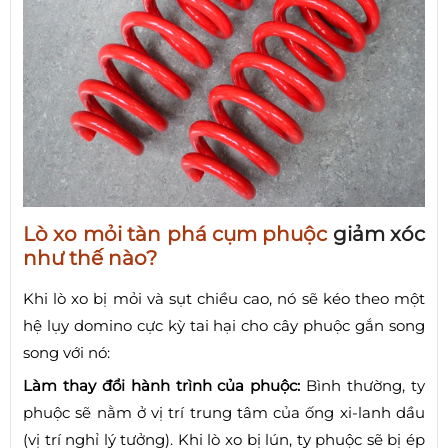
Lò xo mỏi tàn phá cụm phuộc
giảm xóc
như thế nào?
Khi lò xo bị mỏi và sụt chiều cao, nó sẽ kéo theo một
hệ lụy domino cực kỳ tai hại cho cây phuộc gắn song
song với nó:
Làm thay đổi hành trình của phuộc:
Bình thường, ty
phuộc sẽ nằm ở vị trí trung tâm của ống xi-lanh dầu
(vị trí nghỉ lý tưởng). Khi lò xo bị lún, ty phuộc sẽ bị ép