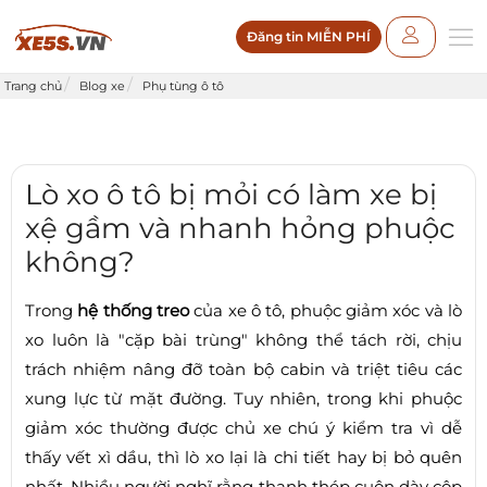
Đăng tin MIỄN PHÍ
Trang chủ
Blog xe
Phụ tùng ô tô
Lò xo ô tô bị mỏi có làm xe bị
xệ gầm và nhanh hỏng phuộc
không?
Trong
hệ thống treo
của xe ô tô, phuộc giảm xóc và lò
xo luôn là "cặp bài trùng" không thể tách rời, chịu
trách nhiệm nâng đỡ toàn bộ cabin và triệt tiêu các
xung lực từ mặt đường. Tuy nhiên, trong khi phuộc
giảm xóc thường được chủ xe chú ý kiểm tra vì dễ
thấy vết xì dầu, thì lò xo lại là chi tiết hay bị bỏ quên
nhất. Nhiều người nghĩ rằng thanh thép cuộn dày cộp