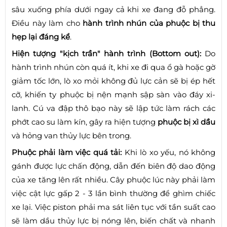
sâu xuống phía dưới ngay cả khi xe đang đỗ phẳng.
Điều này làm cho
hành trình nhún của phuộc bị thu
hẹp lại đáng kể
.
Hiện tượng "kịch trần" hành trình (Bottom out):
Do
hành trình nhún còn quá ít, khi xe đi qua ổ gà hoặc gờ
giảm tốc lớn, lò xo mỏi không đủ lực cản sẽ bị ép hết
cỡ, khiến ty phuộc bị nện mạnh sập sàn vào đáy xi-
lanh. Cú va đập thô bạo này sẽ lập tức làm rách các
phớt cao su làm kín, gây ra hiện tượng
phuộc bị xì dầu
và hỏng van thủy lực bên trong.
Phuộc phải làm việc quá tải:
Khi lò xo yếu, nó không
gánh được lực chấn động, dẫn đến biên độ dao động
của xe tăng lên rất nhiều. Cây phuộc lúc này phải làm
việc cật lực gấp 2 - 3 lần bình thường để ghìm chiếc
xe lại. Việc piston phải ma sát liên tục với tần suất cao
sẽ làm dầu thủy lực bị nóng lên, biến chất và nhanh