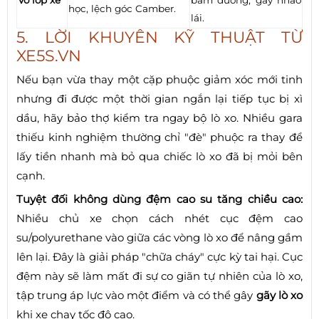
học, lệch góc Camber.
lái.
5. LỜI KHUYÊN KỸ THUẬT TỪ
XE5S.VN
Nếu bạn vừa thay một cặp phuộc giảm xóc mới tinh
nhưng đi được một thời gian ngắn lại tiếp tục bị xì
dầu, hãy bảo thợ kiểm tra ngay bộ lò xo. Nhiều gara
thiếu kinh nghiệm thường chỉ "đè" phuộc ra thay để
lấy tiền nhanh mà bỏ qua chiếc lò xo đã bị mỏi bên
cạnh.
Tuyệt đối không dùng đệm cao su tăng chiều cao:
Nhiều chủ xe chọn cách nhét cục đệm cao
su/polyurethane vào giữa các vòng lò xo để nâng gầm
lên lại. Đây là giải pháp "chữa cháy" cực kỳ tai hại. Cục
đệm này sẽ làm mất đi sự co giãn tự nhiên của lò xo,
tập trung áp lực vào một điểm và có thể gây
gãy lò xo
khi xe chạy tốc độ cao.