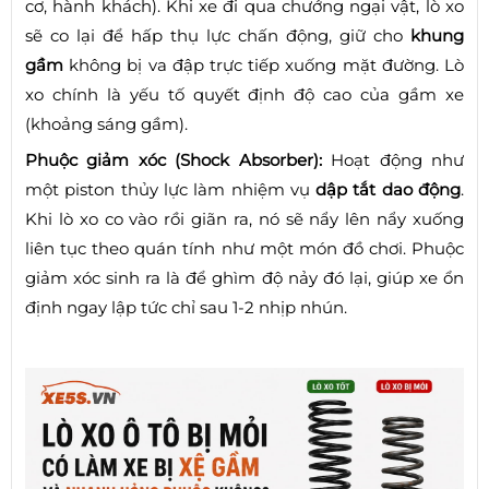
cơ, hành khách). Khi xe đi qua chướng ngại vật, lò xo
sẽ co lại để hấp thụ lực chấn động, giữ cho
khung
gầm
không bị va đập trực tiếp xuống mặt đường. Lò
xo chính là yếu tố quyết định độ cao của gầm xe
(khoảng sáng gầm).
Phuộc giảm xóc (Shock Absorber):
Hoạt động như
một piston thủy lực làm nhiệm vụ
dập tắt dao động
.
Khi lò xo co vào rồi giãn ra, nó sẽ nẩy lên nẩy xuống
liên tục theo quán tính như một món đồ chơi. Phuộc
giảm xóc sinh ra là để ghìm độ nảy đó lại, giúp xe ổn
định ngay lập tức chỉ sau 1-2 nhịp nhún.