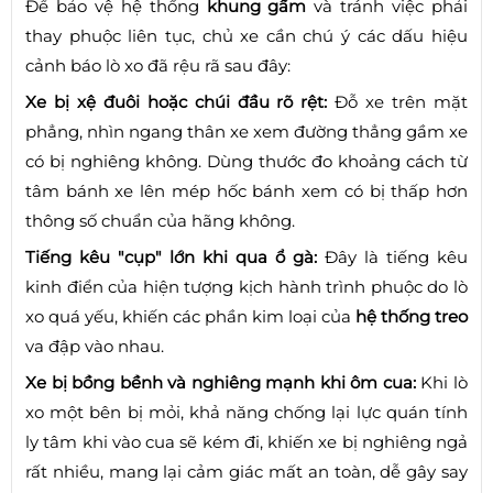
Để bảo vệ hệ thống
khung gầm
và tránh việc phải
thay phuộc liên tục, chủ xe cần chú ý các dấu hiệu
cảnh báo lò xo đã rệu rã sau đây:
Xe bị xệ đuôi hoặc chúi đầu rõ rệt:
Đỗ xe trên mặt
phẳng, nhìn ngang thân xe xem đường thẳng gầm xe
có bị nghiêng không. Dùng thước đo khoảng cách từ
tâm bánh xe lên mép hốc bánh xem có bị thấp hơn
thông số chuẩn của hãng không.
Tiếng kêu "cụp" lớn khi qua ổ gà:
Đây là tiếng kêu
kinh điển của hiện tượng kịch hành trình phuộc do lò
xo quá yếu, khiến các phần kim loại của
hệ thống treo
va đập vào nhau.
Xe bị bồng bềnh và nghiêng mạnh khi ôm cua:
Khi lò
xo một bên bị mỏi, khả năng chống lại lực quán tính
ly tâm khi vào cua sẽ kém đi, khiến xe bị nghiêng ngả
rất nhiều, mang lại cảm giác mất an toàn, dễ gây say