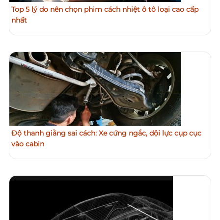
Top 5 lý do nên chọn phim cách nhiệt ô tô loại cao cấp
nhất
Độ thanh giằng sai cách: Xe cứng ngắc, dội lực cụp cục
vào cabin