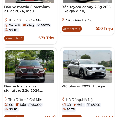
Bán xe mazda 6 premium
Bán toyota camry 2.5g 2015
2.0 at 2024, màu...
– xe gia đình,...
Thủ Đức,Hồ Chí Minh
Cầu Giấy,Hà Nội
Xe Lướt
Xăng
26000
500 Triệu
Xem thêm
Số TĐ
679 Triệu
Xem thêm
Bán xe kia carnival
Vf8 plus sx 2022 thuê pin
signature 2.2d 2024,...
Thủ Đức,Hồ Chí Minh
Hà Đông,Hà Nội
Cũ
Dầu
50000
Cũ
Điện
68000
Số TĐ
Số TĐ