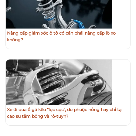
Nâng cấp giảm xóc ô tô có cần phải nâng cấp lò xo
không?
Xe đi qua ổ gà kêu "lọc cọc", do phuộc hỏng hay chỉ tại
cao su tăm bông và rô-tuyn?