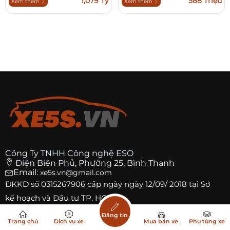
1,079 Tỷ
588 Triệu
Xem thêm
Xem thêm
Công Ty TNHH Công nghệ ESO
Điện Biên Phủ, Phường 25, Bình Thạnh
Email:
xe5s.vn@gmail.com
ĐKKD số
0315267906
cấp ngày ngày 12/09/ 2018 tại Sở
kế hoạch và Đầu tư TP. HCM
Đăng tin
Trang
Facebook Xe5s.VN
Trang chủ
Dịch vụ xe
Mua bán xe
Phụ tùng xe