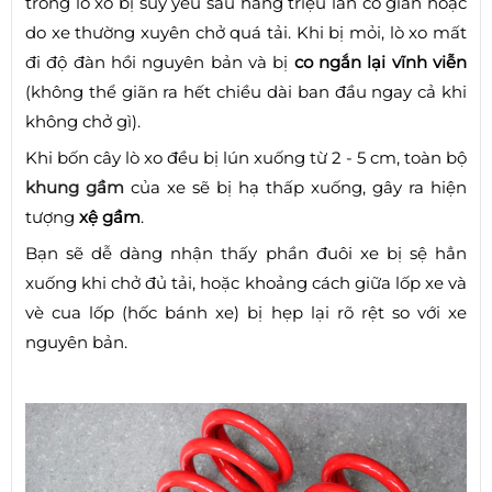
trong lò xo bị suy yếu sau hàng triệu lần co giãn hoặc
do xe thường xuyên chở quá tải. Khi bị mỏi, lò xo mất
đi độ đàn hồi nguyên bản và bị
co ngắn lại vĩnh viễn
(không thể giãn ra hết chiều dài ban đầu ngay cả khi
không chở gì).
Khi bốn cây lò xo đều bị lún xuống từ 2 - 5 cm, toàn bộ
khung gầm
của xe sẽ bị hạ thấp xuống, gây ra hiện
tượng
xệ gầm
.
Bạn sẽ dễ dàng nhận thấy phần đuôi xe bị sệ hẳn
xuống khi chở đủ tải, hoặc khoảng cách giữa lốp xe và
vè cua lốp (hốc bánh xe) bị hẹp lại rõ rệt so với xe
nguyên bản.