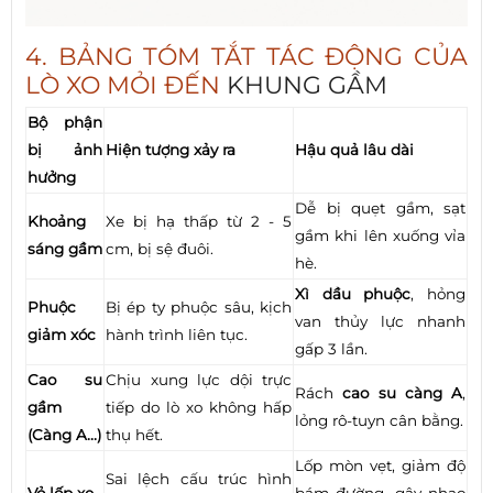
4. BẢNG TÓM TẮT TÁC ĐỘNG CỦA
LÒ XO MỎI ĐẾN
KHUNG GẦM
Bộ phận
bị ảnh
Hiện tượng xảy ra
Hậu quả lâu dài
hưởng
Dễ bị quẹt gầm, sạt
Khoảng
Xe bị hạ thấp từ 2 - 5
gầm khi lên xuống vỉa
sáng gầm
cm, bị sệ đuôi.
hè.
Xì dầu phuộc
, hỏng
Phuộc
Bị ép ty phuộc sâu, kịch
van thủy lực nhanh
giảm xóc
hành trình liên tục.
gấp 3 lần.
Cao su
Chịu xung lực dội trực
Rách
cao su càng A
,
gầm
tiếp do lò xo không hấp
lỏng rô-tuyn cân bằng.
(Càng A...)
thụ hết.
Lốp mòn vẹt, giảm độ
Sai lệch cấu trúc hình
Vỏ lốp xe
bám đường, gây nhao