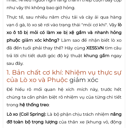
như vậy thì không bao giờ hỏng.
Thực tế, sau nhiều năm chịu tải và cày ải qua hàng
vạn ổ gà, lò xo sẽ rơi vào trạng thái "mỏi cơ khí". Vậy
lò
xo ô tô bị mỏi có làm xe bị xệ gầm và nhanh hỏng
phuộc
giảm xóc
không?
Làm sao để nhận biết lò xo
đã đến tuổi phải thay thế? Hãy cùng
XE5S.VN
tìm câu
trả lời chi tiết dưới góc độ kỹ thuật
khung gầm
ngay
sau đây.
1. Bản chất cơ khí: Nhiệm vụ thực sự
của Lò xo và Phuộc
giảm xóc
Để hiểu rõ mối quan hệ xích mích này, trước hết
chúng ta cần phân biệt rõ nhiệm vụ của từng chi tiết
trong
hệ thống treo
:
Lò xo (Coil Spring):
Là bộ phận chịu trách nhiệm
nâng
đỡ toàn bộ trọng lượng
của thân xe (khung vỏ, động