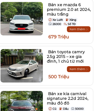
Bán xe mazda 6
premium 2.0 at 2024,
màu trắng
Xe Lướt
Xăng
26000
Số TĐ
Xem thêm
679 Triệu
Bán toyota camry
2.5g 2015 – xe gia
đình, 1 chủ từ mới
Xem thêm
500 Triệu
Bán xe kia carnival
signature 2.2d 2024,
màu đỏ đô
Cũ
Dầu
50000