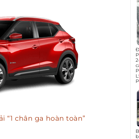
Đ
P
2
c
P
L
P
i “1 chân ga hoàn toàn”
B
b