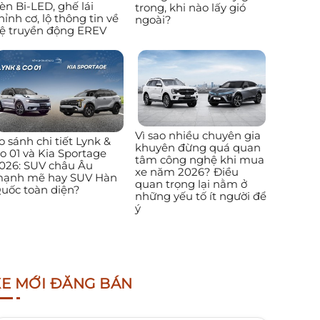
èn Bi-LED, ghế lái
trong, khi nào lấy gió
hỉnh cơ, lộ thông tin về
ngoài?
ệ truyền động EREV
Vì sao nhiều chuyên gia
o sánh chi tiết Lynk &
khuyên đừng quá quan
o 01 và Kia Sportage
tâm công nghệ khi mua
026: SUV châu Âu
xe năm 2026? Điều
ạnh mẽ hay SUV Hàn
quan trọng lại nằm ở
uốc toàn diện?
những yếu tố ít người để
ý
XE MỚI ĐĂNG BÁN