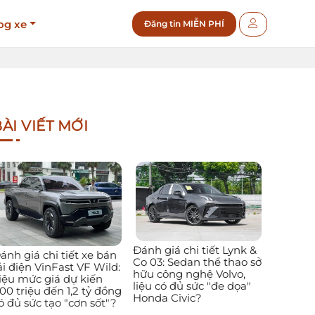
og xe
Đăng tin MIỄN PHÍ
ÀI VIẾT MỚI
Đánh giá chi tiết Lynk &
ánh giá chi tiết xe bán
Co 03: Sedan thể thao sở
ải điện VinFast VF Wild:
hữu công nghệ Volvo,
iệu mức giá dự kiến
liệu có đủ sức "đe dọa"
00 triệu đến 1,2 tỷ đồng
Honda Civic?
ó đủ sức tạo "cơn sốt"?