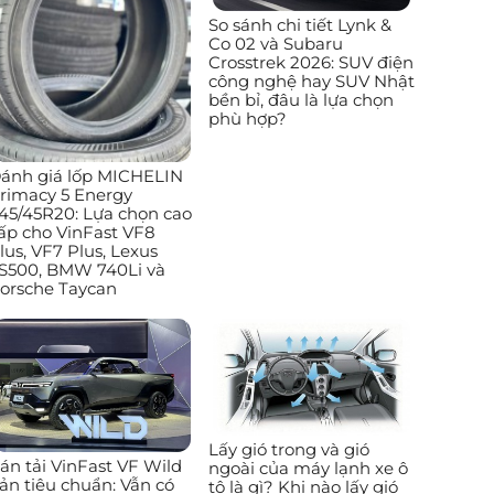
So sánh chi tiết Lynk &
Co 02 và Subaru
Crosstrek 2026: SUV điện
công nghệ hay SUV Nhật
bền bỉ, đâu là lựa chọn
phù hợp?
ánh giá lốp MICHELIN
rimacy 5 Energy
45/45R20: Lựa chọn cao
ấp cho VinFast VF8
lus, VF7 Plus, Lexus
S500, BMW 740Li và
orsche Taycan
Lấy gió trong và gió
án tải VinFast VF Wild
ngoài của máy lạnh xe ô
ản tiêu chuẩn: Vẫn có
tô là gì? Khi nào lấy gió