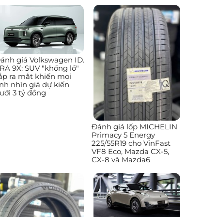
ánh giá Volkswagen ID.
RA 9X: SUV "khổng lồ"
ắp ra mắt khiến mọi
nh nhìn giá dự kiến
ưới 3 tỷ đồng
Đánh giá lốp MICHELIN
Primacy 5 Energy
225/55R19 cho VinFast
VF8 Eco, Mazda CX-5,
CX-8 và Mazda6