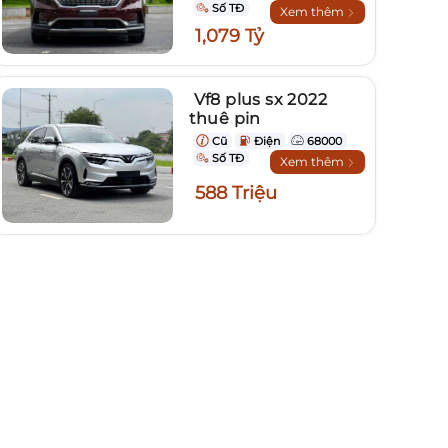
Số TĐ
Xem thêm
1,079 Tỷ
Vf8 plus sx 2022
thuê pin
Cũ
Điện
68000
Số TĐ
Xem thêm
588 Triệu