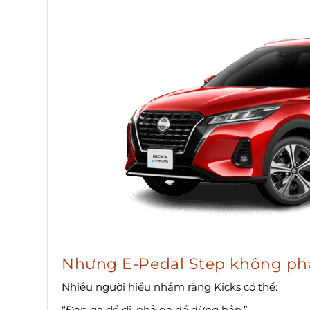
Nhưng E-Pedal Step không phả
Nhiều người hiểu nhầm rằng Kicks có thể:
“Đạp ga để đi, nhả ga để dừng hẳn.”