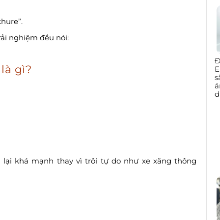
chure”.
rải nghiệm đều nói:
Đ
là gì?
E
s
á
d
 lại khá mạnh thay vì trôi tự do như xe xăng thông