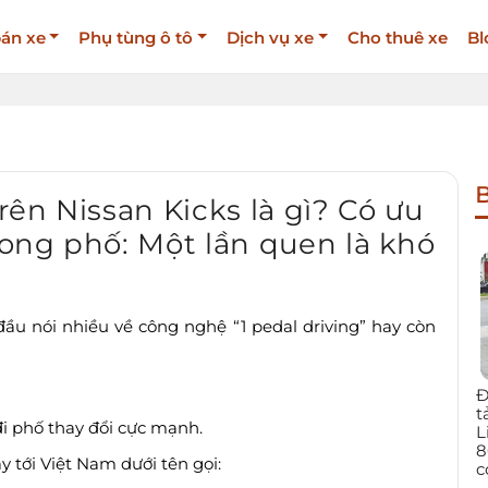
án xe
Phụ tùng ô tô
Dịch vụ xe
Cho thuê xe
Bl
B
ên Nissan Kicks là gì? Có ưu
rong phố: Một lần quen là khó
đầu nói nhiều về công nghệ “1 pedal driving” hay còn
Đ
t
đi phố thay đổi cực mạnh.
L
8
 tới Việt Nam dưới tên gọi:
c