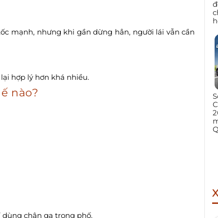
đ
c
h
 tốc mạnh, nhưng khi gần dừng hẳn, người lái vẫn cần
ại hợp lý hơn khá nhiều.
hế nào?
S
C
2
m
Q
ỉ dùng chân ga trong phố.