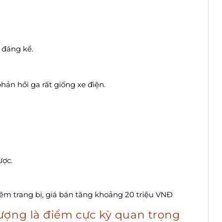
 đáng kể.
n hồi ga rất giống xe điện.
ược.
ượng là điểm cực kỳ quan trọng