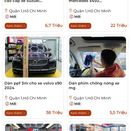
cao cấp xe suzuki...
mercedes s450...
Quận 1,Hồ Chí Minh
Quận 1,Hồ Chí Minh
Mới
Mới
6,7 Triệu
22 Triệu
Xem thêm
Xem thêm
Dán ppf 3m cho xe volvo s90
Dán phim chống nóng xe
2024
mg
Quận 1,Hồ Chí Minh
Quận 1,Hồ Chí Minh
Mới
Mới
38 Triệu
5,5 Triệu
Xem thêm
Xem thêm