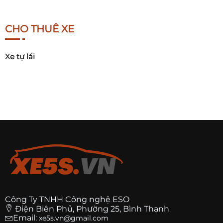
CHO THUÊ XE
Xe tự lái
Công Ty TNHH Công nghệ ESO
Điện Biên Phủ, Phường 25, Bình Thạnh
Email:
xe5s.vn@gmail.com