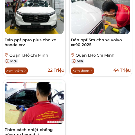
Dán ppf ppro plus cho xe
Dán ppf 3m cho xe volvo
honda crv
xc90 2025
Quận 1,Hồ Chí Minh
Quận 1,Hồ Chí Minh
Mới
Mới
22 Triệu
44 Triệu
Xem thêm
Xem thêm
Phim cách nhiệt chống
nóng xe hyundai...