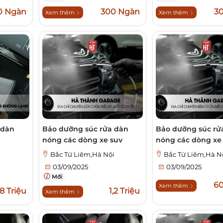
0 Ngàn
300 Ngàn
3
Xem thêm
Xem thêm
 dàn
Bảo dưỡng súc rửa dàn
Bảo dưỡng súc rử
nóng các dòng xe suv
nóng các dòng xe
i
Bắc Từ Liêm,Hà Nội
Bắc Từ Liêm,Hà N
03/09/2025
03/09/2025
Mới
6
Xem thêm
,8 Triệu
1,2 Triệu
Xem thêm