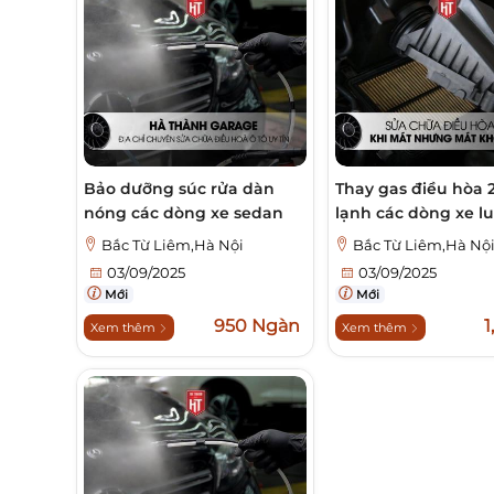
Bảo dưỡng súc rửa dàn
Thay gas điều hòa 
nóng các dòng xe sedan
lạnh các dòng xe l
Bắc Từ Liêm,Hà Nội
Bắc Từ Liêm,Hà Nộ
03/09/2025
03/09/2025
Mới
Mới
950 Ngàn
1
Xem thêm
Xem thêm