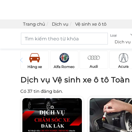
Trang chủ
Dịch vụ
Vệ sinh xe ô tô
Loại
Dịch vụ
Acura
Audi
Hãng xe
Alfa Romeo
Dịch vụ Vệ sinh xe ô tô Toà
Có
37
tin đăng bán.