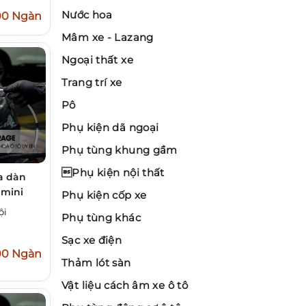
Nước hoa
00 Ngàn
Mâm xe - Lazang
Ngoại thất xe
Trang trí xe
Pô
Phụ kiện dã ngoại
Phụ tùng khung gầm
Phụ kiện nội thất
a dàn
 mini
Phụ kiện cốp xe
ội
Phụ tùng khác
Sạc xe điện
00 Ngàn
Thảm lót sàn
Vật liệu cách âm xe ô tô