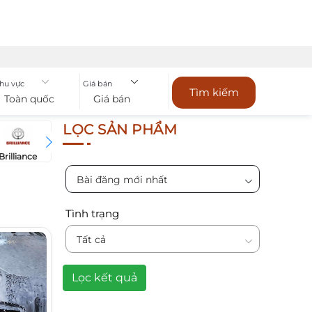
hu vực
Giá bán
Tìm kiếm
Toàn quốc
Giá bán
LỌC SẢN PHẨM
Brilliance
Bugatti
Bentley
Chevrol
BYD
Bài đăng mới nhất
Tình trạng
Tất cả
Lọc kết quả