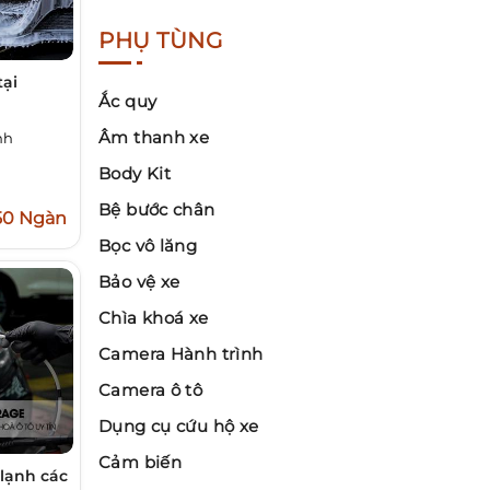
PHỤ TÙNG
ại
Ắc quy
Âm thanh xe
nh
Body Kit
Bệ bước chân
50 Ngàn
Bọc vô lăng
Bảo vệ xe
Chìa khoá xe
Camera Hành trình
Camera ô tô
Dụng cụ cứu hộ xe
Cảm biến
 lạnh các