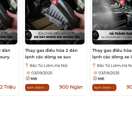
2 dàn
Thay gas điều hòa 2 dàn
Thay gas điều hòa
uxury
lạnh các dòng xe suv
lạnh các dòng xe 
i
Bắc Từ Liêm,Hà Nội
Bắc Từ Liêm,Hà N
03/09/2025
03/09/2025
Mới
Mới
,2 Triệu
900 Ngàn
9
Xem thêm
Xem thêm