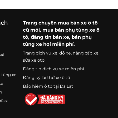
ách
Trang chuyên
mua bán xe ô tô
cũ mới,
mua bán phụ tùng xe ô
tô
, đăng tin bán xe, bán phụ
tùng xe hơi miễn phí.
Trang
dịch vụ xe
, độ xe, nâng cấp xe,
nại
sửa xe oto.
Đăng tin dịch vụ xe miễn phí.
 tùng xe
Đăng ký lái thử xe ô tô
xe
Bảo hiểm ô tô tại Đà Lạt
ện
nfast
K