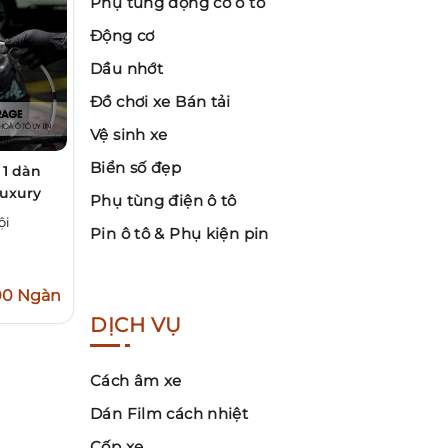
Phụ tùng động cơ ô tô
Động cơ
Dầu nhớt
Đồ chơi xe Bán tải
Vệ sinh xe
Biển số đẹp
 1 dàn
luxury
Phụ tùng điện ô tô
ội
Pin ô tô & Phụ kiện pin
00 Ngàn
DỊCH VỤ
Cách âm xe
Dán Film cách nhiệt
Cốp xe