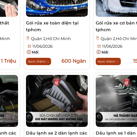
 thất
Gói rửa xe toàn diện tại
Gói rửa xe cơ bản t
tphcm
tphcm
 Minh
Quận 2,Hồ Chí Minh
Quận 2,Hồ Chí Mi
11/06/2026
11/06/2026
Mới
Mới
1 Triệu
600 Ngàn
1
Xem thêm
Xem thêm
lạnh các
Dầu lạnh xe 2 dàn lạnh các
Dầu lạnh xe 1 dàn