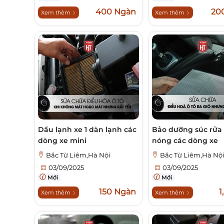
400 Ngàn
20
Xem thêm
Xem thêm
Dầu lạnh xe 1 dàn lạnh các
Bảo dưỡng súc rửa
dòng xe mini
nóng các dòng xe
Bắc Từ Liêm,Hà Nội
Bắc Từ Liêm,Hà Nộ
03/09/2025
03/09/2025
Mới
Mới
150 Ngàn
1
Xem thêm
Xem thêm