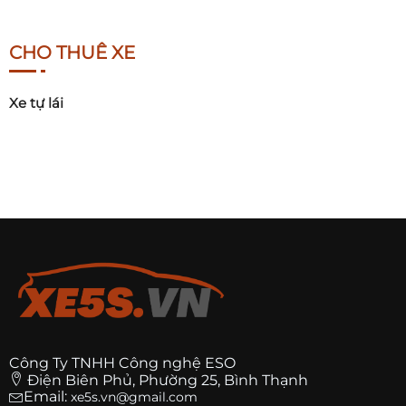
CHO THUÊ XE
Xe tự lái
Công Ty TNHH Công nghệ ESO
Điện Biên Phủ, Phường 25, Bình Thạnh
Email:
xe5s.vn@gmail.com