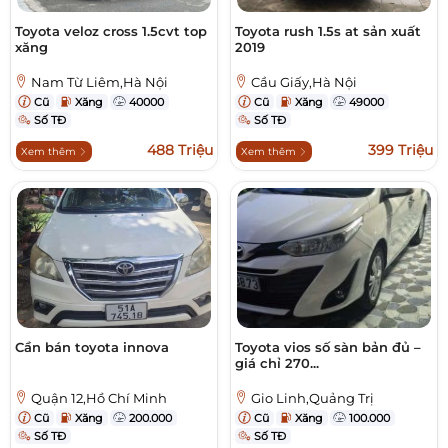
Toyota veloz cross 1.5cvt top
Toyota rush 1.5s at sản xuất
xăng
2019
Nam Từ Liêm,Hà Nội
Cầu Giấy,Hà Nội
Cũ
Xăng
40000
Cũ
Xăng
49000
Số TĐ
Số TĐ
488 Triệu
399 Triệu
Xem thêm
Xem thêm
Cần bán toyota innova
Toyota vios số sàn bản đủ –
giá chỉ 270...
Quận 12,Hồ Chí Minh
Gio Linh,Quảng Trị
Cũ
Xăng
200.000
Cũ
Xăng
100.000
Số TĐ
Số TĐ