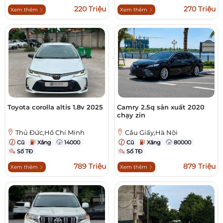
220 Triệu
270 Triệu
Xem thêm
Xem thêm
Toyota corolla altis 1.8v 2025
Camry 2.5q sản xuất 2020
chạy zin
Thủ Đức,Hồ Chí Minh
Cầu Giấy,Hà Nội
Cũ
Xăng
14000
Cũ
Xăng
80000
Số TĐ
Số TĐ
789 Triệu
879 Triệu
Xem thêm
Xem thêm