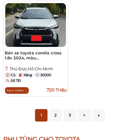
Bán xe toyota corolla cross
1.8v 2024, màu...
Thủ Đức,Hồ Chí Minh
Cũ
Xăng
30000
Số TĐ
720 Triệu
Xem thêm
1
2
3
>
»
PHỤ TÙNG CHO TOYOTA