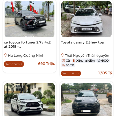
xe toyota fortuner 2.7v 4x2
Toyota camry 2.5hev top
at 2019 -...
Hạ Long,Quảng Ninh
Thái Nguyên,Thái Nguyên
Cũ
Xăng lai điện
6000
690 Triệu
Xem thêm
Số TĐ
1,395 Tỷ
Xem thêm