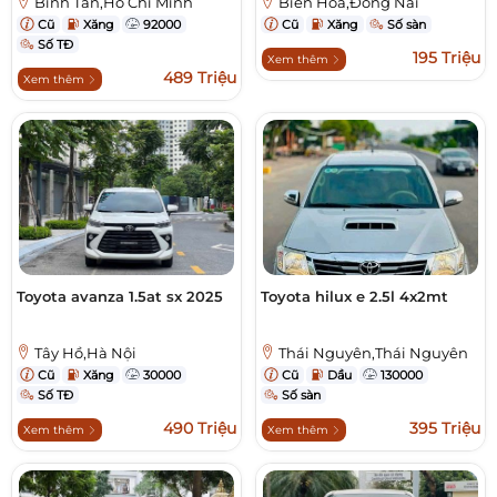
Bình Tân,Hồ Chí Minh
Biên Hòa,Đồng Nai
Cũ
Xăng
92000
Cũ
Xăng
Số sàn
Số TĐ
195 Triệu
Xem thêm
489 Triệu
Xem thêm
Toyota avanza 1.5at sx 2025
Toyota hilux e 2.5l 4x2mt
Tây Hồ,Hà Nội
Thái Nguyên,Thái Nguyên
Cũ
Xăng
30000
Cũ
Dầu
130000
Số TĐ
Số sàn
490 Triệu
395 Triệu
Xem thêm
Xem thêm