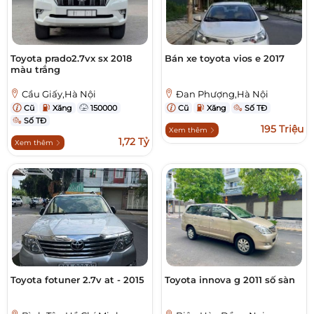
Toyota prado2.7vx sx 2018
Bán xe toyota vios e 2017
màu trắng
Cầu Giấy,Hà Nội
Đan Phượng,Hà Nội
Cũ
Xăng
150000
Cũ
Xăng
Số TĐ
Số TĐ
195 Triệu
Xem thêm
1,72 Tỷ
Xem thêm
Toyota fotuner 2.7v at - 2015
Toyota innova g 2011 số sàn