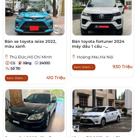
Bán xe toyota raize 2022,
Bán toyota fortuner 2024
màu xanh
máy dầu 1 cầu –...
Thủ Đức,Hồ Chí Minh
Hoàng Mai,Hà Nội
Cũ
Xăng
24000
930 Triệu
Xem thêm
Số TĐ
410 Triệu
Xem thêm