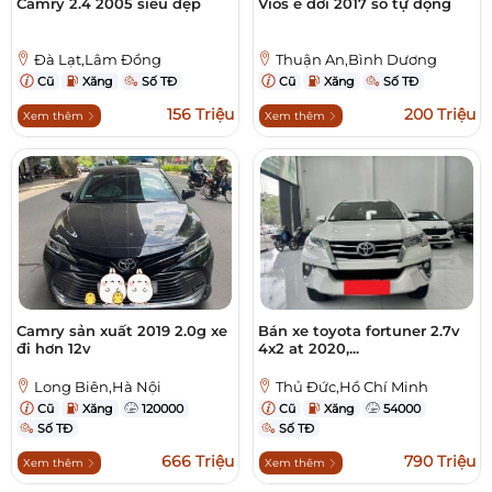
Camry 2.4 2005 siêu đẹp
Vios e đời 2017 số tự động
Đà Lạt,Lâm Đồng
Thuận An,Bình Dương
Cũ
Xăng
Số TĐ
Cũ
Xăng
Số TĐ
156 Triệu
200 Triệu
Xem thêm
Xem thêm
Camry sản xuất 2019 2.0g xe
Bán xe toyota fortuner 2.7v
đi hơn 12v
4x2 at 2020,...
Long Biên,Hà Nội
Thủ Đức,Hồ Chí Minh
Cũ
Xăng
120000
Cũ
Xăng
54000
Số TĐ
Số TĐ
666 Triệu
790 Triệu
Xem thêm
Xem thêm