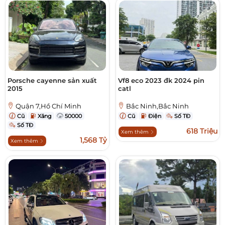
Porsche cayenne sản xuất
Vf8 eco 2023 đk 2024 pin
2015
catl
Quận 7,Hồ Chí Minh
Bắc Ninh,Bắc Ninh
Cũ
Xăng
50000
Cũ
Điện
Số TĐ
Số TĐ
618 Triệu
Xem thêm
1,568 Tỷ
Xem thêm