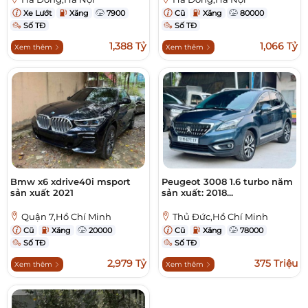
Xe Lướt
Xăng
7900
Cũ
Xăng
80000
Số TĐ
Số TĐ
1,388 Tỷ
1,066 Tỷ
Xem thêm
Xem thêm
Bmw x6 xdrive40i msport
Peugeot 3008 1.6 turbo năm
sản xuất 2021
sản xuất: 2018...
Quận 7,Hồ Chí Minh
Thủ Đức,Hồ Chí Minh
Cũ
Xăng
20000
Cũ
Xăng
78000
Số TĐ
Số TĐ
2,979 Tỷ
375 Triệu
Xem thêm
Xem thêm