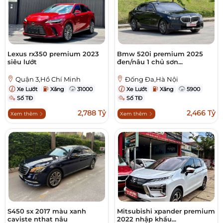
Lexus rx350 premium 2023
Bmw 520i premium 2025
siêu lướt
đen/nâu 1 chủ sơn...
Quận 3,Hồ Chí Minh
Đống Đa,Hà Nội
Xe Lướt
Xăng
31000
Xe Lướt
Xăng
5900
Số TĐ
Số TĐ
2,788 Tỷ
2,466 Tỷ
Xem thêm
Xem thêm
S450 sx 2017 màu xanh
Mitsubishi xpander premium
caviste nthat nâu
2022 nhập khẩu...