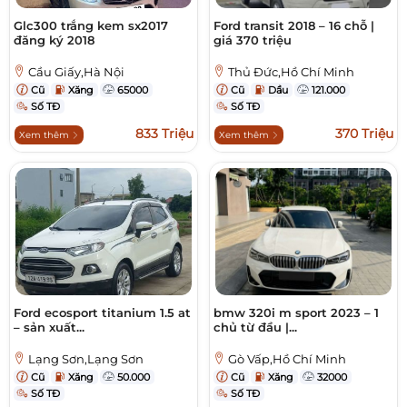
Glc300 trắng kem sx2017
Ford transit 2018 – 16 chỗ |
đăng ký 2018
giá 370 triệu
Cầu Giấy,Hà Nội
Thủ Đức,Hồ Chí Minh
Cũ
Xăng
65000
Cũ
Dầu
121.000
Số TĐ
Số TĐ
833 Triệu
370 Triệu
Xem thêm
Xem thêm
Ford ecosport titanium 1.5 at
bmw 320i m sport 2023 – 1
– sản xuất...
chủ từ đầu |...
Lạng Sơn,Lạng Sơn
Gò Vấp,Hồ Chí Minh
Cũ
Xăng
50.000
Cũ
Xăng
32000
Số TĐ
Số TĐ