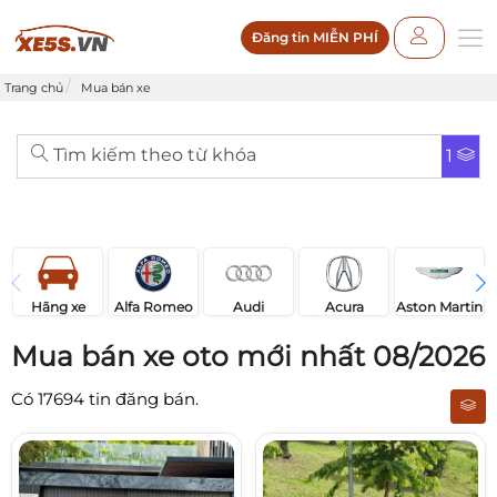
Đăng tin MIỄN PHÍ
Trang chủ
Mua bán xe
Tìm kiếm theo từ khóa
1
Acura
Audi
Aston Martin
Hãng xe
Alfa Romeo
Mua bán xe oto mới nhất 08/2026
Có
17694
tin đăng bán.