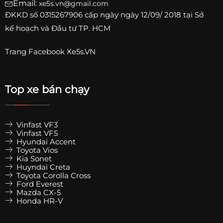
thậm chí xe hạng D đời thấp.
Email:
xe5s.vn@gmail.com
ĐKKD số
0315267906
cấp ngày ngày 12/09/ 2018 tại Sở
kế hoạch và Đầu tư TP. HCM
Xe đã được kiểm chứng về độ bền
Một lợi thế khác của xe cũ là
người mua có thể tham
Trang
Facebook Xe5s.VN
khảo nhiều đánh giá thực tế
từ những người đã sử
dụng.
Top xe bán chạy
Nhờ vậy có thể biết được:
mẫu xe đó có bền hay không
Vinfast VF3
chi phí bảo dưỡng có cao không
Vinfast VF5
Hyundai Accent
xe có lỗi phổ biến gì hay không.
Toyota Vios
Kia Sonet
Điều này giúp người mua đưa ra quyết định chính
Huyndai Creta
xác hơn.
Toyota Corolla Cross
Ford Everest
Mazda CX-5
Honda HR-V
Những lưu ý quan trọng khi mua xe
ô tô cũ