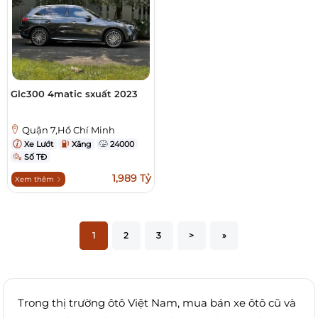
Glc300 4matic sxuất 2023
Quận 7,Hồ Chí Minh
Xe Lướt
Xăng
24000
Số TĐ
1,989 Tỷ
Xem thêm
1
2
3
>
»
Trong thị trường ôtô Việt Nam, mua bán xe ôtô cũ và