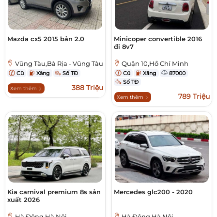
Mazda cx5 2015 bản 2.0
Minicoper convertible 2016
đi 8v7
Vũng Tàu,Bà Rịa - Vũng Tàu
Quận 10,Hồ Chí Minh
Cũ
Xăng
Số TĐ
Cũ
Xăng
87000
Số TĐ
388 Triệu
Xem thêm
789 Triệu
Xem thêm
Kia carnival premium 8s sản
Mercedes glc200 - 2020
xuất 2026
Hà Đông,Hà Nội
Hà Đông,Hà Nội