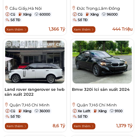
Cầu Giấy,Hà Nội
Đức Trọng,Lâm Đồng
Cũ
Xăng
60000
Cũ
Xăng
96000
Số TĐ
Số TĐ
1,366 Tỷ
444 Triệu
Xem thêm
Xem thêm
Land rover rangerover se lwb
Bmw 320i lci sản xuất 2024
sản xuất 2022
Quận 7,Hồ Chí Minh
Quận 7,Hồ Chí Minh
Cũ
Xăng
36000
Xe Lướt
Xăng
9100
Số TĐ
Số TĐ
8,6 Tỷ
1,379 Tỷ
Xem thêm
Xem thêm