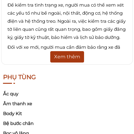
Để kiểm tra tình trạng xe, người mua có thể xem xét
các yếu tố như bề ngoài, nội thất, động cơ, hệ thống
điện và hệ thống treo. Ngoài ra, việc kiểm tra các giấy
tờ liên quan cũng rất quan trọng, bao gồm giấy đăng
ký, giấy tờ kỹ thuật, bảo hiểm và lịch sử bảo dưỡng.
Đối với xe mới, người mua cần đảm bảo rằng xe đã
qua kiểm định chất lượng đầy đủ và không có vấn đề
Xem thêm
gì về kỹ thuật. Việc này có thể được thực hiện thông
qua việc kiểm tra các giấy tờ, kiểm tra chất lượng sản
PHỤ TÙNG
phẩm và thử nghiệm lái thử.
Mua xe ô tô
là một quyết định quan trọng, vì vậy
Ắc quy
người mua cần dành thời gian và công sức để kiểm
Âm thanh xe
tra kỹ và đảm bảo rằng xe đáng giá với số tiền họ trả."
Body Kit
3. Tìm hiểu về giá cả
Bệ bước chân
Trước khi
mua bán xe ôtô
, người mua cần tìm hiểu kỹ
Bọc vô lăng