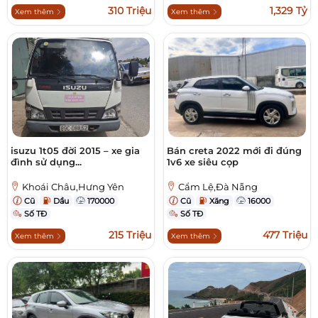
310 Triệu
1,329 Tỷ
Xem thêm
Xem thêm
isuzu 1t05 đời 2015 – xe gia
Bán creta 2022 mới đi đúng
đình sử dụng...
1v6 xe siêu cọp
Khoái Châu,Hưng Yên
Cẩm Lệ,Đà Nẵng
Cũ
Dầu
170000
Cũ
Xăng
16000
Số TĐ
Số TĐ
215 Triệu
477 Triệu
Xem thêm
Xem thêm