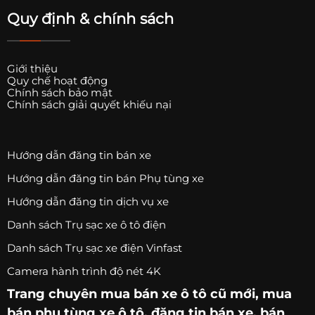
Dù có nhiều ưu điểm, việc mua xe cũ cũng cần cẩn
Quy định & chính sách
thận để tránh rủi ro.
Dưới đây là những điều quan trọng cần lưu ý.
Giới thiệu
Quy chế hoạt động
Chính sách bảo mật
Kiểm tra lịch sử xe
Chính sách giải quyết khiếu nại
Trước khi mua xe, cần tìm hiểu rõ lịch sử sử dụng của
xe.
Hướng dẫn đăng tin bán xe
Một số thông tin quan trọng gồm:
Hướng dẫn đăng tin bán Phụ tùng xe
xe đã chạy bao nhiêu km
Hướng dẫn đăng tin dịch vụ xe
xe từng bị tai nạn hay chưa
Danh sách Trụ sạc xe ô tô điện
xe có từng bị ngập nước hay không.
Danh sách Trụ sạc xe điện Vinfast
Những chiếc xe từng bị tai nạn nặng hoặc ngập nước
Camera hành trình độ nét 4K
có thể gây nhiều vấn đề về sau.
Trang chuyên
mua bán xe ô tô
cũ mới,
mua
bán phụ tùng xe ô tô
, đăng tin bán xe, bán