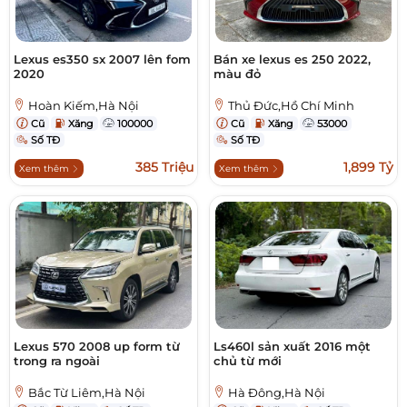
Lexus es350 sx 2007 lên fom
Bán xe lexus es 250 2022,
2020
màu đỏ
Hoàn Kiếm,Hà Nội
Thủ Đức,Hồ Chí Minh
Cũ
Xăng
100000
Cũ
Xăng
53000
Số TĐ
Số TĐ
385 Triệu
1,899 Tỷ
Xem thêm
Xem thêm
Lexus 570 2008 up form từ
Ls460l sản xuất 2016 một
trong ra ngoài
chủ từ mới
Bắc Từ Liêm,Hà Nội
Hà Đông,Hà Nội