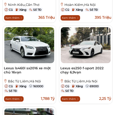
Ninh Kiều,Cần Thơ
Hoàn Kiếm,Hà Nội
Cũ
Xăng
Số TĐ
Cũ
Xăng
Số TĐ
365 Triệu
395 Triệu
Xem thêm
Xem thêm
Lexus ls460l sx2016 xe một
Lexus es250 f-sport 2022
chủ 16vạn
chạy 6,9vạn
Bắc Từ Liêm,Hà Nội
Bắc Từ Liêm,Hà Nội
Cũ
Xăng
160000
Cũ
Xăng
69000
Số TĐ
Số TĐ
1,788 Tỷ
2,25 Tỷ
Xem thêm
Xem thêm