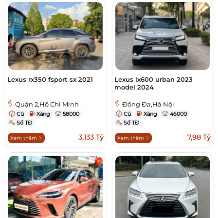
Lexus rx350 fsport sx 2021
Lexus lx600 urban 2023
model 2024
Quận 2,Hồ Chí Minh
Đống Đa,Hà Nội
Cũ
Xăng
58000
Cũ
Xăng
46000
Số TĐ
Số TĐ
3,133 Tỷ
7,98 Tỷ
Xem thêm
Xem thêm