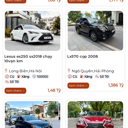
1,68 Tỷ
1,777 Tỷ
Xem thêm
Xem thêm
Lexus es250 sx2018 chạy
Lx570 cọp 2008
10vạn km
Long Biên,Hà Nội
Ngô Quyền,Hải Phòng
Cũ
Xăng
100000
Cũ
Xăng
Số TĐ
Số TĐ
1,386 Tỷ
Xem thêm
1,48 Tỷ
Xem thêm