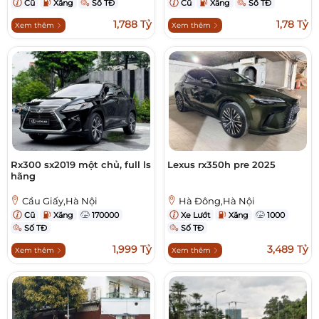
Cũ
Xăng
Số TĐ
Cũ
Xăng
Số TĐ
1,788 Tỷ
1,78 Tỷ
Xem thêm
Xem thêm
Rx300 sx2019 một chủ, full ls
Lexus rx350h pre 2025
hãng
Cầu Giấy,Hà Nội
Hà Đông,Hà Nội
Cũ
Xăng
170000
Xe Lướt
Xăng
1000
Số TĐ
Số TĐ
1,999 Tỷ
3,489 Tỷ
Xem thêm
Xem thêm