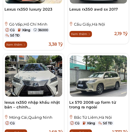
Lexus rx350 luxury 2023
Lexus rx350 awd sx 2017
Gò Vấp,Hồ Chí Minh
Cầu Giấy,Hà Nội
Cũ
Xăng
36000
2,19 Tỷ
Xem thêm
Số TĐ
3,38 Tỷ
Xem thêm
lexus rx350 nhập khẩu nhật
Lx 570 2008 up form từ
bản – chính...
trong ra ngoài
Móng Cái,Quảng Ninh
Bắc Từ Liêm,Hà Nội
Cũ
Cũ
Xăng
Số TĐ