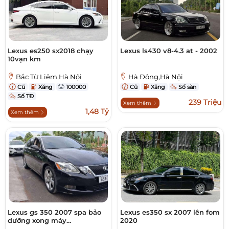
Lexus es250 sx2018 chạy
Lexus ls430 v8-4.3 at - 2002
10vạn km
Bắc Từ Liêm,Hà Nội
Hà Đông,Hà Nội
Cũ
Xăng
100000
Cũ
Xăng
Số sàn
Số TĐ
239 Triệu
Xem thêm
1,48 Tỷ
Xem thêm
Lexus gs 350 2007 spa bảo
Lexus es350 sx 2007 lên fom
dưỡng xong máy...
2020