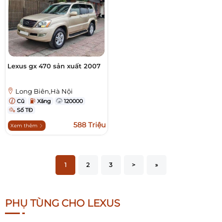
Lexus gx 470 sản xuất 2007
Long Biên,Hà Nội
Cũ
Xăng
120000
Số TĐ
588 Triệu
Xem thêm
1
2
3
>
»
PHỤ TÙNG CHO LEXUS