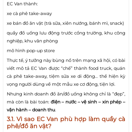
EC Van thành:
xe cà phê take-away
xe bán đồ ăn vặt (trà sữa, xiên nướng, bánh mì, snack)
quầy đồ uống lưu động trước cổng trường, khu công
nghiệp, khu văn phòng
mô hình pop-up store
Thực tế, ý tưởng này bùng nổ trên mạng xã hội, có bài
viết mô tả EC Van được “chế” thành food truck, quán
cà phê take-away, tiệm sửa xe di động… thể hiện kỳ
vọng người dùng về một mẫu xe cơ động, tiện lợi.
Nhưng kinh doanh đồ ăn/đồ uống không chỉ là “đẹp”,
mà còn là bài toán:
điện – nước – vệ sinh – xin phép –
vận hành – doanh thu
.
3.1. Vì sao EC Van phù hợp làm quầy cà
phê/đồ ăn vặt?