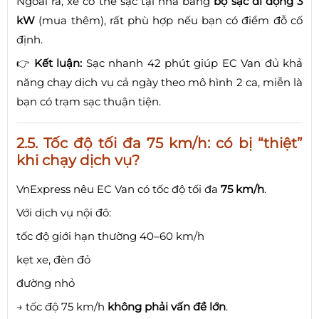
Ngoài ra, xe có thể sạc tại nhà bằng
bộ sạc di động 3
kW
(mua thêm), rất phù hợp nếu bạn có điểm đỗ cố
định.
👉
Kết luận:
Sạc nhanh 42 phút giúp EC Van đủ khả
năng chạy dịch vụ cả ngày theo mô hình 2 ca, miễn là
bạn có trạm sạc thuận tiện.
2.5. Tốc độ tối đa 75 km/h: có bị “thiệt”
khi chạy dịch vụ?
VnExpress nêu EC Van có tốc độ tối đa
75 km/h
.
Với dịch vụ nội đô:
tốc độ giới hạn thường 40–60 km/h
kẹt xe, đèn đỏ
đường nhỏ
→ tốc độ 75 km/h
không phải vấn đề lớn
.