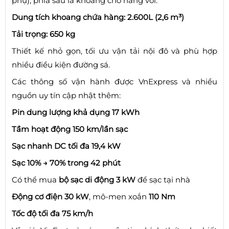
phụ), phía sau là khoang chở hàng với:
Dung tích khoang chứa hàng: 2.600L (2,6 m³)
Tải trọng: 650 kg
Thiết kế nhỏ gọn, tối ưu vận tải nội đô và phù hợp
nhiều điều kiện đường sá.
Các thông số vận hành được VnExpress và nhiều
nguồn uy tín cập nhật thêm:
Pin dung lượng khả dụng 17 kWh
Tầm hoạt động 150 km/lần sạc
Sạc nhanh DC tối đa 19,4 kW
Sạc 10% → 70% trong 42 phút
Có thể mua
bộ sạc di động 3 kW
để sạc tại nhà
Động cơ điện 30 kW
, mô-men xoắn
110 Nm
Tốc độ tối đa 75 km/h