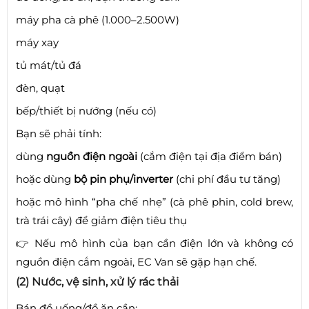
máy pha cà phê (1.000–2.500W)
máy xay
tủ mát/tủ đá
đèn, quạt
bếp/thiết bị nướng (nếu có)
Bạn sẽ phải tính:
dùng
nguồn điện ngoài
(cắm điện tại địa điểm bán)
hoặc dùng
bộ pin phụ/inverter
(chi phí đầu tư tăng)
hoặc mô hình “pha chế nhẹ” (cà phê phin, cold brew,
trà trái cây) để giảm điện tiêu thụ
👉 Nếu mô hình của bạn cần điện lớn và không có
nguồn điện cắm ngoài, EC Van sẽ gặp hạn chế.
(2) Nước, vệ sinh, xử lý rác thải
Bán đồ uống/đồ ăn cần: