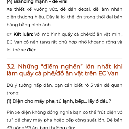
(4) Branding mạnh – dễ viral
Xe thiết kế vuông vức, dễ dán decal, dễ làm nhận
diện thương hiệu. Đây là lợi thế lớn trong thời đại bán
hàng bằng hình ảnh.
👉
Kết luận:
Với mô hình quầy cà phê/đồ ăn vặt mini,
EC Van có nền tảng rất phù hợp nhờ khoang rộng và
lợi thế xe điện.
3.2. Những “điểm nghẽn” lớn nhất khi
làm quầy cà phê/đồ ăn vặt trên EC Van
Dù ý tưởng hấp dẫn, bạn cần biết rõ 5 vấn đề quan
trọng:
(1) Điện cho máy pha, tủ lạnh, bếp… lấy ở đâu?
Pin xe điện không đồng nghĩa bạn có thể “rút điện vô
tư” để chạy máy pha hoặc bếp công suất lớn. Để bán
đồ uống/đồ ăn, bạn thường cần: