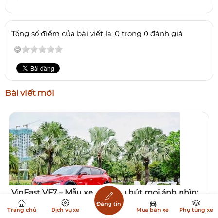
Tổng số điểm của bài viết là: 0 trong 0 đánh giá
Bài viết mới
VinFast VF7 – Mẫu xe đẹp thu hút mọi ánh nhìn:
Có đáng sắm để đi chơi Tết 2026?
Đăng tin
Trang chủ
Dịch vụ xe
Mua bán xe
Phụ tùng xe