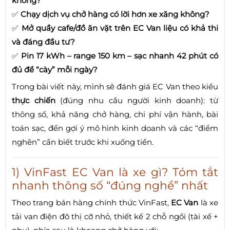
không?
✅
Chạy dịch vụ chở hàng có lời hơn xe xăng không?
✅
Mở quầy cafe/đồ ăn vặt trên EC Van liệu có khả thi
và đáng đầu tư?
✅
Pin 17 kWh – range 150 km – sạc nhanh 42 phút có
đủ để “cày” mỗi ngày?
Trong bài viết này, mình sẽ đánh giá EC Van theo kiểu
thực chiến
(đúng nhu cầu người kinh doanh): từ
thông số, khả năng chở hàng, chi phí vận hành, bài
toán sạc, đến gợi ý mô hình kinh doanh và các “điểm
nghẽn” cần biết trước khi xuống tiền.
1) VinFast EC Van là xe gì? Tóm tắt
nhanh thông số “đúng nghề” nhất
Theo trang bán hàng chính thức VinFast,
EC Van
là xe
tải van điện đô thị cỡ nhỏ, thiết kế 2 chỗ ngồi (tài xế +