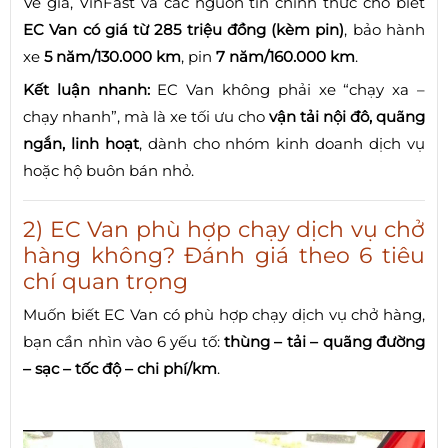
Về giá, VinFast và các nguồn tin chính thức cho biết
EC Van có giá từ 285 triệu đồng (kèm pin)
, bảo hành
xe
5 năm/130.000 km
, pin
7 năm/160.000 km
.
Kết luận nhanh:
EC Van không phải xe “chạy xa –
chạy nhanh”, mà là xe tối ưu cho
vận tải nội đô, quãng
ngắn, linh hoạt
, dành cho nhóm kinh doanh dịch vụ
hoặc hộ buôn bán nhỏ.
2) EC Van phù hợp chạy dịch vụ chở
hàng không? Đánh giá theo 6 tiêu
chí quan trọng
Muốn biết EC Van có phù hợp chạy dịch vụ chở hàng,
bạn cần nhìn vào 6 yếu tố:
thùng – tải – quãng đường
– sạc – tốc độ – chi phí/km
.