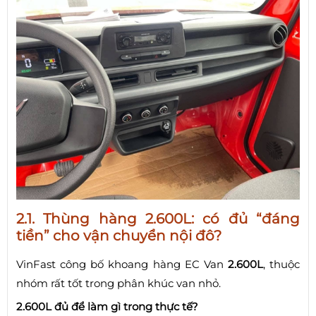
2.1. Thùng hàng 2.600L: có đủ “đáng
tiền” cho vận chuyển nội đô?
VinFast công bố khoang hàng EC Van
2.600L
, thuộc
nhóm rất tốt trong phân khúc van nhỏ.
2.600L đủ để làm gì trong thực tế?