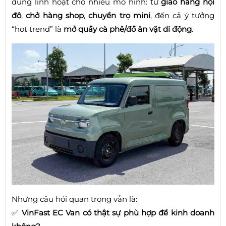
dùng linh hoạt cho nhiều mô hình: từ
giao hàng nội
đô
,
chở hàng shop
,
chuyển trọ mini
, đến cả ý tưởng
“hot trend” là
mở quầy cà phê/đồ ăn vặt di động
.
Nhưng câu hỏi quan trọng vẫn là:
✅
VinFast EC Van có thật sự phù hợp để kinh doanh