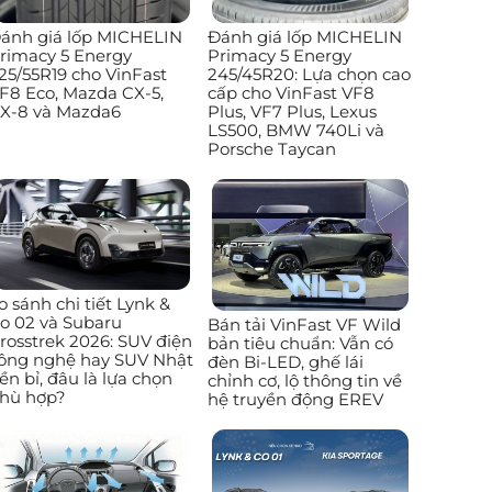
ánh giá lốp MICHELIN
Đánh giá lốp MICHELIN
rimacy 5 Energy
Primacy 5 Energy
25/55R19 cho VinFast
245/45R20: Lựa chọn cao
F8 Eco, Mazda CX-5,
cấp cho VinFast VF8
X-8 và Mazda6
Plus, VF7 Plus, Lexus
LS500, BMW 740Li và
Porsche Taycan
o sánh chi tiết Lynk &
o 02 và Subaru
Bán tải VinFast VF Wild
rosstrek 2026: SUV điện
bản tiêu chuẩn: Vẫn có
ông nghệ hay SUV Nhật
đèn Bi-LED, ghế lái
ền bỉ, đâu là lựa chọn
chỉnh cơ, lộ thông tin về
hù hợp?
hệ truyền động EREV