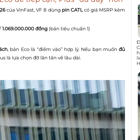
026
của VinFast, VF 8 dùng
pin CATL
có giá MSRP kèm
/
1.069.000.000 đồng
(bản tiêu chuẩn 1)
Đ
C
ách
, bản Eco là “điểm vào” hợp lý. Nếu bạn muốn
đủ
h
lus là lựa chọn đỡ lăn tăn về lâu dài.
l
H