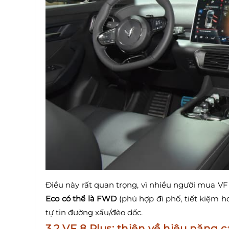
Điều này rất quan trọng, vì nhiều người mua V
Eco có thể là FWD
(phù hợp đi phố, tiết kiệm 
tự tin đường xấu/đèo dốc.
3.2 VF 8 Plus: thiên về hiệu năng 