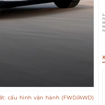
L
n
t
t
n
nhất: cấu hình vận hành (FWD/AWD)