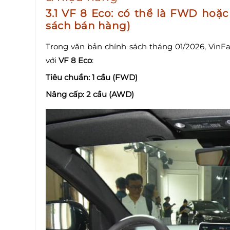
3.1 VF 8 Eco: có thể là FWD hoặ
sách bán hàng)
Trong văn bản chính sách tháng 01/2026, VinFa
với
VF 8 Eco
:
Tiêu chuẩn: 1 cầu (FWD)
Nâng cấp: 2 cầu (AWD)