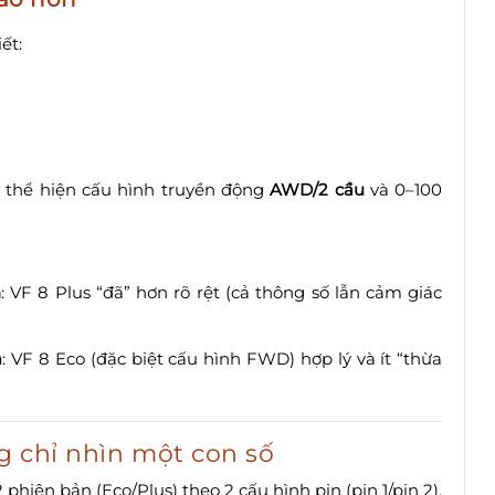
ết:
t thể hiện cấu hình truyền động
AWD/2 cầu
và 0–100
h
: VF 8 Plus “đã” hơn rõ rệt (cả thông số lẫn cảm giác
ả
: VF 8 Eco (đặc biệt cấu hình FWD) hợp lý và ít “thừa
g chỉ nhìn một con số
hiên bản (Eco/Plus) theo 2 cấu hình pin (pin 1/pin 2).