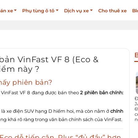
án xe
Phụ tùng ô tô
Dịch vụ xe
Cho thuê xe
Bl
B
bản VinFast VF 8 (Eco &
iểm này ?
 mấy phiên bản?
, VinFast VF 8 đang được bán theo
2 phiên bản chính:
Đ
J
6
ỉ là xe điện SUV hạng D hiếm hoi, mà còn nằm ở
chính
c
n
ng khá rõ ràng trong văn bản chính sách của VinFast.
 Eco dễ tiếp cận, Plus “đủ đầy” hơn