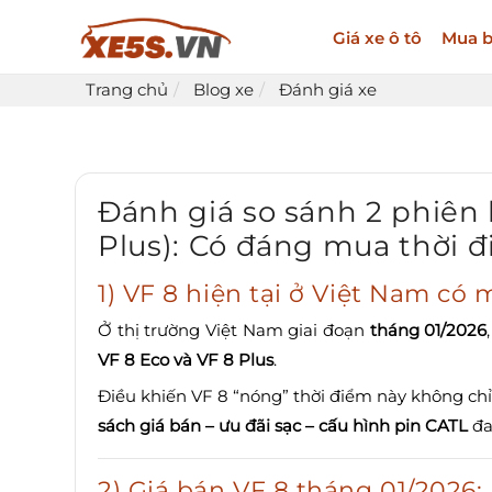
Giá xe ô tô
Mua b
Trang chủ
Blog xe
Đánh giá xe
Đánh giá so sánh 2 phiên 
Plus): Có đáng mua thời đ
1) VF 8 hiện tại ở Việt Nam có
Ở thị trường Việt Nam giai đoạn
tháng 01/2026
VF 8 Eco và VF 8 Plus
.
Điều khiến VF 8 “nóng” thời điểm này không ch
sách giá bán – ưu đãi sạc – cấu hình pin CATL
đa
2) Giá bán VF 8 tháng 01/2026: