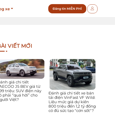
og xe
Đăng tin MIỄN PHÍ
ÀI VIẾT MỚI
ánh giá chi tiết
AECOO J5 BEV giá từ
99 triệu: SUV điện này
Đánh giá chi tiết xe bán
ó phải “quá hời” cho
tải điện VinFast VF Wild:
gười Việt?
Liệu mức giá dự kiến
800 triệu đến 1,2 tỷ đồng
có đủ sức tạo "cơn sốt"?