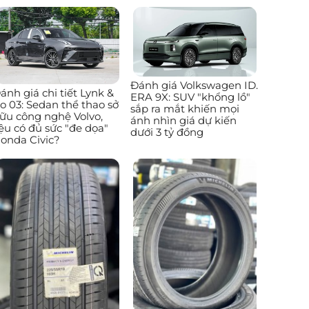
Đánh giá Volkswagen ID.
ánh giá chi tiết Lynk &
ERA 9X: SUV "khổng lồ"
o 03: Sedan thể thao sở
sắp ra mắt khiến mọi
ữu công nghệ Volvo,
ánh nhìn giá dự kiến
iệu có đủ sức "đe dọa"
dưới 3 tỷ đồng
onda Civic?