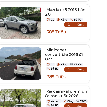
Mazda cx5 2015 bản
2.0
Cũ
Xăng
Số TĐ
Xem thêm
388 Triệu
Minicoper
convertible 2016 đi
8v7
Cũ
Xăng
87000
Số TĐ
Xem thêm
789 Triệu
Kia carnival premium
8s sản xuất 2026
Xe Lướt
Xăng
7900
Số TĐ
Xem thêm