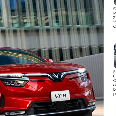
Đ
P
2
V
C
S
C
C
c
b
p