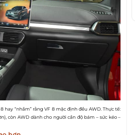
F 8 hay “nhầm” rằng VF 8 mặc định đều AWD. Thực tế:
hơn), còn AWD dành cho người cần độ bám – sức kéo –
cao hơn