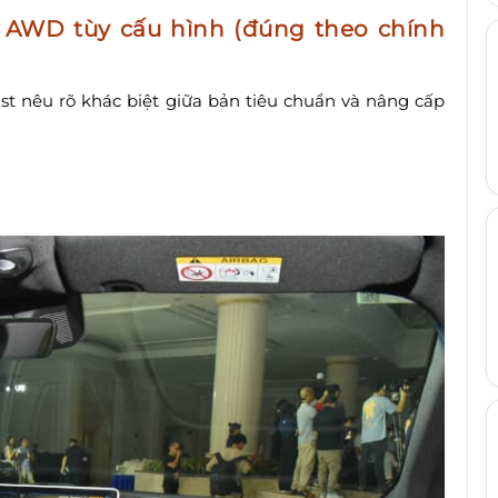
c AWD tùy cấu hình (đúng theo chính
st nêu rõ khác biệt giữa bản tiêu chuẩn và nâng cấp