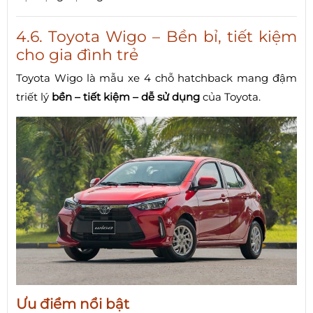
4.6. Toyota Wigo – Bền bỉ, tiết kiệm
cho gia đình trẻ
Toyota Wigo là mẫu xe 4 chỗ hatchback mang đậm
triết lý
bền – tiết kiệm – dễ sử dụng
của Toyota.
Ưu điểm nổi bật