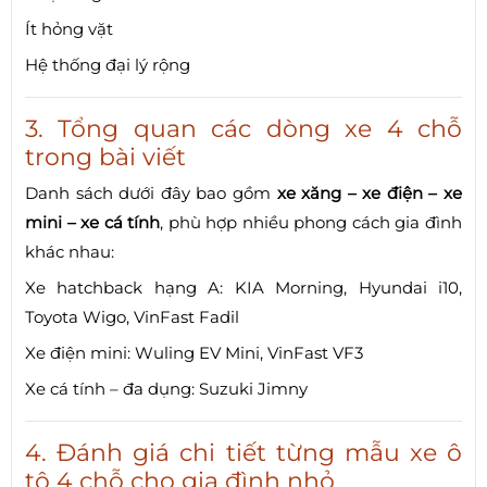
Ít hỏng vặt
Hệ thống đại lý rộng
3. Tổng quan các dòng xe 4 chỗ
trong bài viết
Danh sách dưới đây bao gồm
xe xăng – xe điện – xe
mini – xe cá tính
, phù hợp nhiều phong cách gia đình
khác nhau:
Xe hatchback hạng A: KIA Morning, Hyundai i10,
Toyota Wigo, VinFast Fadil
Xe điện mini: Wuling EV Mini, VinFast VF3
Xe cá tính – đa dụng: Suzuki Jimny
4. Đánh giá chi tiết từng mẫu xe ô
tô 4 chỗ cho gia đình nhỏ