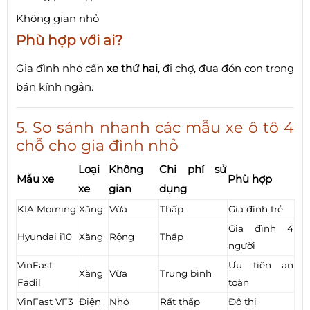
Không gian nhỏ
Phù hợp với ai?
Gia đình nhỏ cần
xe thứ hai
, đi chợ, đưa đón con trong
bán kính ngắn.
5. So sánh nhanh các mẫu xe ô tô 4
chỗ cho gia đình nhỏ
Loại
Không
Chi phí sử
Mẫu xe
Phù hợp
xe
gian
dụng
KIA Morning
Xăng
Vừa
Thấp
Gia đình trẻ
Gia đình 4
Hyundai i10
Xăng
Rộng
Thấp
người
VinFast
Ưu tiên an
Xăng
Vừa
Trung bình
Fadil
toàn
VinFast VF3
Điện
Nhỏ
Rất thấp
Đô thị