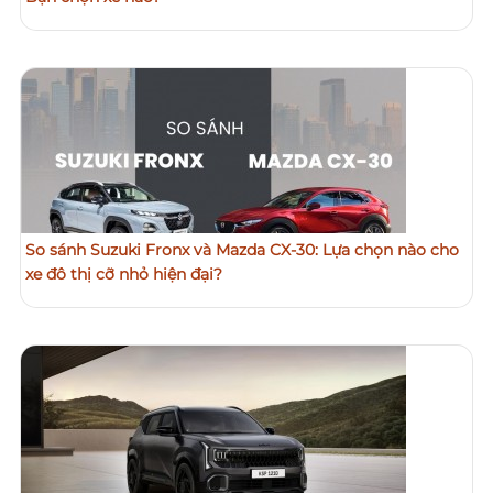
So sánh Suzuki Fronx và Mazda CX-30: Lựa chọn nào cho
xe đô thị cỡ nhỏ hiện đại?