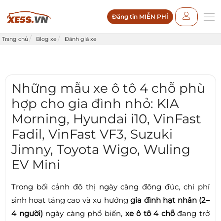
Đăng tin MIỄN PHÍ
Trang chủ
Blog xe
Đánh giá xe
Những mẫu xe ô tô 4 chỗ phù
hợp cho gia đình nhỏ: KIA
Morning, Hyundai i10, VinFast
Fadil, VinFast VF3, Suzuki
Jimny, Toyota Wigo, Wuling
EV Mini
Trong bối cảnh đô thị ngày càng đông đúc, chi phí
sinh hoạt tăng cao và xu hướng
gia đình hạt nhân (2–
4 người)
ngày càng phổ biến,
xe ô tô 4 chỗ
đang trở