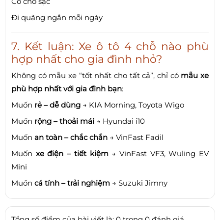
Có chỗ sạc
Đi quãng ngắn mỗi ngày
7. Kết luận: Xe ô tô 4 chỗ nào phù
hợp nhất cho gia đình nhỏ?
Không có mẫu xe “tốt nhất cho tất cả”, chỉ có
mẫu xe
phù hợp nhất với gia đình bạn
:
Muốn
rẻ – dễ dùng
→ KIA Morning, Toyota Wigo
Muốn
rộng – thoải mái
→ Hyundai i10
Muốn
an toàn – chắc chắn
→ VinFast Fadil
Muốn
xe điện – tiết kiệm
→ VinFast VF3, Wuling EV
Mini
Muốn
cá tính – trải nghiệm
→ Suzuki Jimny
Tổng số điểm của bài viết là: 0 trong 0 đánh giá