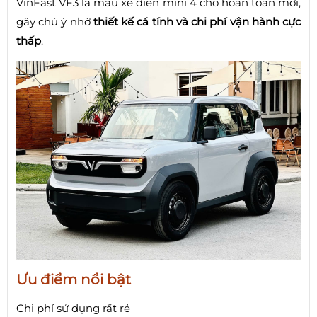
VinFast VF3 là mẫu xe điện mini 4 chỗ hoàn toàn mới,
gây chú ý nhờ
thiết kế cá tính và chi phí vận hành cực
thấp
.
Ưu điểm nổi bật
Chi phí sử dụng rất rẻ