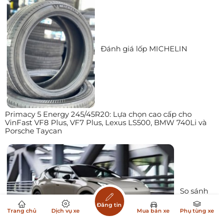
Đánh giá lốp MICHELIN
Primacy 5 Energy 245/45R20: Lựa chọn cao cấp cho
VinFast VF8 Plus, VF7 Plus, Lexus LS500, BMW 740Li và
Porsche Taycan
So sánh
Đăng tin
Trang chủ
Dịch vụ xe
Mua bán xe
Phụ tùng xe