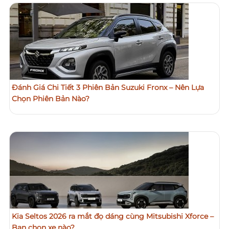
Đánh Giá Chi Tiết 3 Phiên Bản Suzuki Fronx – Nên Lựa
Chọn Phiên Bản Nào?
Kia Seltos 2026 ra mắt đọ dáng cùng Mitsubishi Xforce –
Bạn chọn xe nào?