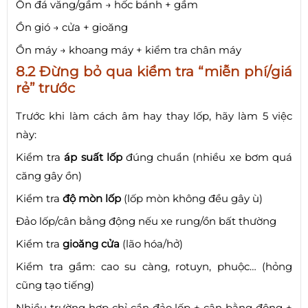
Ồn đá văng/gầm → hốc bánh + gầm
Ồn gió → cửa + gioăng
Ồn máy → khoang máy + kiểm tra chân máy
8.2 Đừng bỏ qua kiểm tra “miễn phí/giá
rẻ” trước
Trước khi làm cách âm hay thay lốp, hãy làm 5 việc
này:
Kiểm tra
áp suất lốp
đúng chuẩn (nhiều xe bơm quá
căng gây ồn)
Kiểm tra
độ mòn lốp
(lốp mòn không đều gây ù)
Đảo lốp/cân bằng động nếu xe rung/ồn bất thường
Kiểm tra
gioăng cửa
(lão hóa/hở)
Kiểm tra gầm: cao su càng, rotuyn, phuộc… (hỏng
cũng tạo tiếng)
Nhiều trường hợp chỉ cần đảo lốp + cân bằng động +