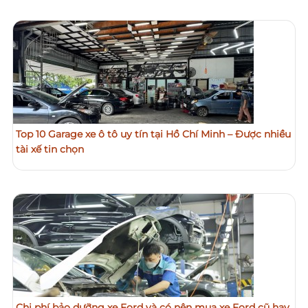
Top 10 Garage xe ô tô uy tín tại Hồ Chí Minh – Được nhiều
tài xế tin chọn
Chi phí bảo dưỡng xe Ford và có nên mua xe Ford cũ hay