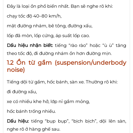
Đây là loại ồn phổ biến nhất. Bạn sẽ nghe rõ khi:
chạy tốc độ 40–80 km/h,
mặt đường nhám, bê tông, đường xấu,
lốp đã mòn, lốp cứng, áp suất lốp cao.
Dấu hiệu nhận biết:
tiếng “rào rào” hoặc “ù ù” tăng
theo tốc độ, đi đường nhám ồn hơn đường mịn.
1.2 Ồn từ gầm (suspension/underbody
noise)
Tiếng dội từ gầm, hốc bánh, sàn xe. Thường rõ khi:
đi đường xấu,
xe có nhiều khe hở, lớp nỉ gầm mỏng,
hốc bánh trống nhiều.
Dấu hiệu:
tiếng “bụp bụp”, “bịch bịch”, dội lên sàn,
nghe rõ ở hàng ghế sau.