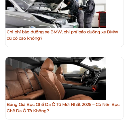
Chi phí bảo dưỡng xe BMW, chi phí bảo dưỡng xe BMW
cũ có cao không?
Bảng Giá Bọc Ghế Da Ô Tô Mới Nhất 2025 – Có Nên Bọc
Ghế Da Ô Tô Không?