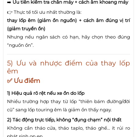
➡️
Ưu tiên kiểm tra chân máy + cách âm khoang máy
👉 Thực tế tối ưu nhất thường là:
thay lốp êm (giảm ồn nguồn) + cách âm đúng vị trí
(giảm truyền ồn)
Nhưng nếu ngân sách có hạn, hãy chọn theo đúng
“nguồn ồn”.
5) Ưu và nhược điểm của thay lốp
êm
✅ Ưu điểm
1) Hiệu quả rõ rệt nếu xe ồn do lốp
Nhiều trường hợp thay từ lốp “thiên bám đường/đời
cũ” sang lốp touring êm là giảm ồn thấy ngay.
2) Tác động trực tiếp, không “đụng chạm” nội thất
Không cần tháo cửa, tháo taplo, tháo ghế… ít rủi ro
phát sinh ọp ẹp.