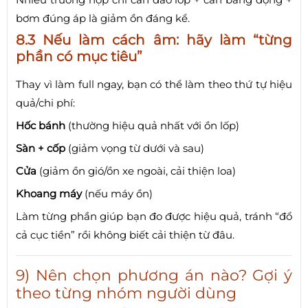
bơm đúng áp là giảm ồn đáng kể.
8.3 Nếu làm cách âm: hãy làm “từng
phần có mục tiêu”
Thay vì làm full ngay, bạn có thể làm theo thứ tự hiệu
quả/chi phí:
Hốc bánh
(thường hiệu quả nhất với ồn lốp)
Sàn + cốp
(giảm vọng từ dưới và sau)
Cửa
(giảm ồn gió/ồn xe ngoài, cải thiện loa)
Khoang máy
(nếu máy ồn)
Làm từng phần giúp bạn đo được hiệu quả, tránh “đổ
cả cục tiền” rồi không biết cải thiện từ đâu.
9) Nên chọn phương án nào? Gợi ý
theo từng nhóm người dùng