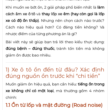
Khi muốn xe bớt ồn, 2 giải pháp phổ biến nhất là
làm
cách âm xe ô tô
và
thay
lốp xe
êm (hay còn gọi là lốp
xe có độ ồn thấp)
. Nhưng nên chọn cách nào trước?
Cách nào hiệu quả hơn? Có đáng tiền không? Và
nhược điểm của từng phương án là gì?
Bài viết này sẽ giúp bạn trả lời theo kiểu thực dụng:
đúng bệnh – đúng thuốc
, tránh tốn tiền mà không
giảm ồn được bao nhiêu.
1) Xe ô tô ồn đến từ đâu? Xác định
đúng nguồn ồn trước khi “chi tiền”
Muốn giảm ồn hiệu quả, bạn cần hiểu:
tiếng ồn trong
xe không chỉ có một loại
, mà thường gồm 4 nhóm
chính:
1.1 Ồn từ lốp và mặt đường (Road noise)