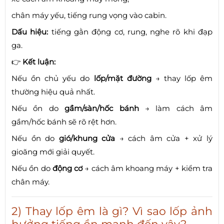
chân máy yếu, tiếng rung vọng vào cabin.
Dấu hiệu:
tiếng gằn động cơ, rung, nghe rõ khi đạp
ga.
👉
Kết luận:
Nếu ồn chủ yếu do
lốp/mặt đường
→ thay lốp êm
thường hiệu quả nhất.
Nếu ồn do
gầm/sàn/hốc bánh
→ làm cách âm
gầm/hốc bánh sẽ rõ rệt hơn.
Nếu ồn do
gió/khung cửa
→ cách âm cửa + xử lý
gioăng mới giải quyết.
Nếu ồn do
động cơ
→ cách âm khoang máy + kiểm tra
chân máy.
2) Thay lốp êm là gì? Vì sao lốp ảnh