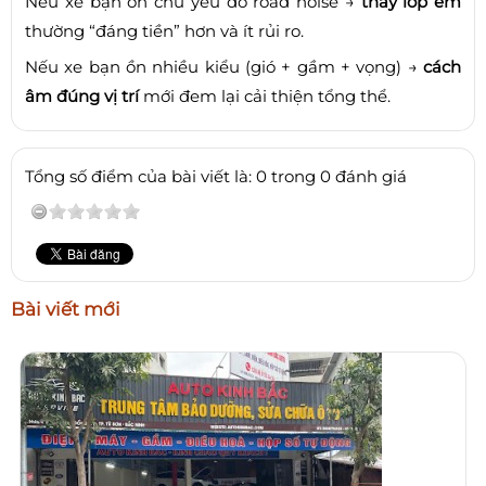
Nếu xe bạn ồn chủ yếu do road noise →
thay lốp êm
thường “đáng tiền” hơn và ít rủi ro.
Nếu xe bạn ồn nhiều kiểu (gió + gầm + vọng) →
cách
âm đúng vị trí
mới đem lại cải thiện tổng thể.
Tổng số điểm của bài viết là: 0 trong 0 đánh giá
Bài viết mới