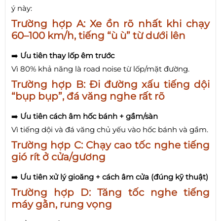
ý này:
Trường hợp A: Xe ồn rõ nhất khi chạy
60–100 km/h, tiếng “ù ù” từ dưới lên
➡️
Ưu tiên thay lốp êm trước
Vì 80% khả năng là road noise từ lốp/mặt đường.
Trường hợp B: Đi đường xấu tiếng dội
“bụp bụp”, đá văng nghe rất rõ
➡️
Ưu tiên cách âm hốc bánh + gầm/sàn
Vì tiếng dội và đá văng chủ yếu vào hốc bánh và gầm.
Trường hợp C: Chạy cao tốc nghe tiếng
gió rít ở cửa/gương
➡️
Ưu tiên xử lý gioăng + cách âm cửa (đúng kỹ thuật)
Trường hợp D: Tăng tốc nghe tiếng
máy gằn, rung vọng