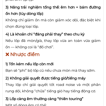
3) Nâng trải nghiệm tổng thể: êm hơn + bám đường
ổn hơn (tùy dòng lốp)
Không chỉ giảm ồn mà còn giảm xóc dội, đặc biệt khi
chọn đúng loại lốp.
4) Là khoản chi “đáng phải thay” theo chu kỳ
Nếu lốp đã mòn/già, thay lốp vừa an toàn vừa giảm
ồn — không coi là “đồ chơi”.
❌ Nhược điểm
1) Tốn kém nếu lốp còn mới
Bạn sẽ “phí” bộ lốp cũ nếu chưa mòn mà thay sớm.
2) Không giải quyết được tiếng gió/tiếng máy
Thay lốp chỉ giải quyết tốt road noise và một phần
rung dội, không “chữa” tiếng gió hay tiếng động cơ.
3) Lốp càng êm thường càng “thiên touring”
Một số dòng êm có thể: