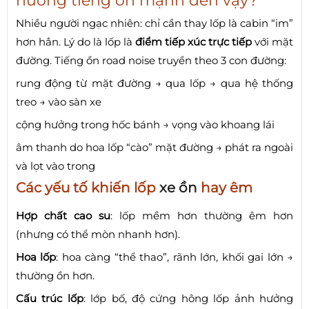
hưởng tiếng ồn mạnh đến vậy?
Nhiều người ngạc nhiên: chỉ cần thay lốp là cabin “im”
hơn hẳn. Lý do là lốp là
điểm tiếp xúc trực tiếp
với mặt
đường. Tiếng ồn road noise truyền theo 3 con đường:
rung động từ mặt đường → qua lốp → qua hệ thống
treo → vào sàn xe
cộng hưởng trong hốc bánh → vọng vào khoang lái
âm thanh do hoa lốp “cào” mặt đường → phát ra ngoài
và lọt vào trong
Các yếu tố khiến lốp
xe ồn
hay êm
Hợp chất cao su
: lốp mềm hơn thường êm hơn
(nhưng có thể mòn nhanh hơn).
Hoa lốp
: hoa càng “thể thao”, rãnh lớn, khối gai lớn →
thường ồn hơn.
Cấu trúc lốp
: lớp bố, độ cứng hông lốp ảnh hưởng