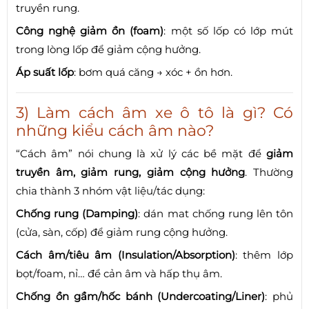
truyền rung.
Công nghệ giảm ồn (foam)
: một số lốp có lớp mút
trong lòng lốp để giảm cộng hưởng.
Áp suất lốp
: bơm quá căng → xóc + ồn hơn.
3) Làm cách âm xe ô tô là gì? Có
những kiểu cách âm nào?
“Cách âm” nói chung là xử lý các bề mặt để
giảm
truyền âm, giảm rung, giảm cộng hưởng
. Thường
chia thành 3 nhóm vật liệu/tác dụng:
Chống rung (Damping)
: dán mat chống rung lên tôn
(cửa, sàn, cốp) để giảm rung cộng hưởng.
Cách âm/tiêu âm (Insulation/Absorption)
: thêm lớp
bọt/foam, nỉ… để cản âm và hấp thụ âm.
Chống ồn gầm/hốc bánh (Undercoating/Liner)
: phủ