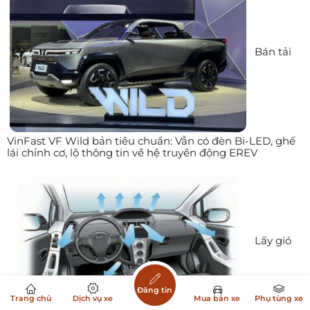
Bán tải
VinFast VF Wild bản tiêu chuẩn: Vẫn có đèn Bi-LED, ghế
lái chỉnh cơ, lộ thông tin về hệ truyền động EREV
Lấy gió
Đăng tin
Trang chủ
Dịch vụ xe
Mua bán xe
Phụ tùng xe