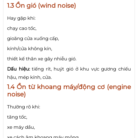
1.3 Ồn gió (wind noise)
Hay gặp khi:
chạy cao tốc,
gioăng cửa xuống cấp,
kính/cửa không kín,
thiết kế thân xe gây nhiễu gió.
Dấu hiệu:
tiếng rít, huýt gió ở khu vực gương chiếu
hậu, mép kính, cửa.
1.4 Ồn từ khoang máy/động cơ (engine
noise)
Thường rõ khi:
tăng tốc,
xe máy dầu,
xe cách âm khoang máy mỏng,