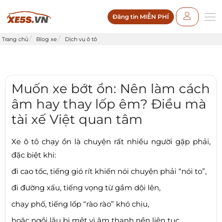
Đăng tin MIỄN PHÍ
Trang chủ
Blog xe
Dịch vụ ô tô
Muốn xe bớt ồn: Nên làm cách
âm hay thay lốp êm? Điều mà
tài xế Việt quan tâm
Xe ô tô chạy ồn là chuyện rất nhiều người gặp phải,
đặc biệt khi:
đi cao tốc, tiếng gió rít khiến nói chuyện phải “nói to”,
đi đường xấu, tiếng vọng từ gầm dội lên,
chạy phố, tiếng lốp “rào rào” khó chịu,
hoặc ngồi lâu bị mệt vì âm thanh nền liên tục.