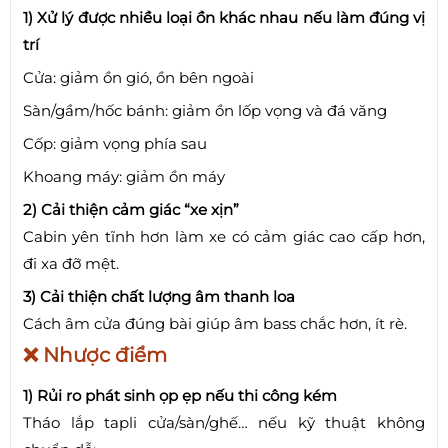
1) Xử lý được nhiều loại ồn khác nhau nếu làm đúng vị
trí
Cửa: giảm ồn gió, ồn bên ngoài
Sàn/gầm/hốc bánh: giảm ồn lốp vọng và đá văng
Cốp: giảm vọng phía sau
Khoang máy: giảm ồn máy
2) Cải thiện cảm giác “xe xịn”
Cabin yên tĩnh hơn làm xe có cảm giác cao cấp hơn,
đi xa đỡ mệt.
3) Cải thiện chất lượng âm thanh loa
Cách âm cửa đúng bài giúp âm bass chắc hơn, ít rè.
❌ Nhược điểm
1) Rủi ro phát sinh ọp ẹp nếu thi công kém
Tháo lắp tapli cửa/sàn/ghế… nếu kỹ thuật không