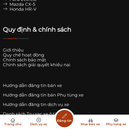
Mazda CX-5
Honda HR-V
Quy định & chính sách
Giới thiệu
Quy chế hoạt động
Chính sách bảo mật
Chính sách giải quyết khiếu nại
Hướng dẫn đăng tin bán xe
Hướng dẫn đăng tin bán Phụ tùng xe
Hướng dẫn đăng tin dịch vụ xe
Danh sách Trụ sạc xe ô tô điện
Đăng tin
Danh sách Trụ sạc xe điện Vinfast
Trang chủ
Dịch vụ xe
Mua bán xe
Phụ tùng xe