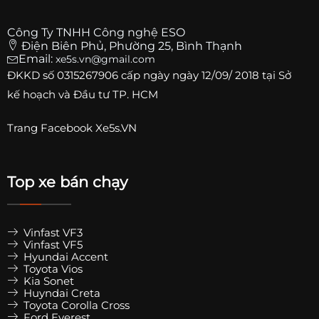
Công Ty TNHH Công nghệ ESO
Điện Biên Phủ, Phường 25, Bình Thạnh
Email:
xe5s.vn@gmail.com
ĐKKD số
0315267906
cấp ngày ngày 12/09/ 2018 tại Sở
kế hoạch và Đầu tư TP. HCM
Trang
Facebook Xe5s.VN
Top xe bán chạy
Vinfast VF3
Vinfast VF5
Hyundai Accent
Toyota Vios
Kia Sonet
Huyndai Creta
Toyota Corolla Cross
Ford Everest