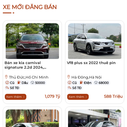
XE MỚI ĐĂNG BÁN
Bán xe kia carnival
Vf8 plus sx 2022 thuê pin
signature 2.2d 2024,...
Thủ Đức,Hồ Chí Minh
Hà Đông,Hà Nội
Cũ
Dầu
50000
Cũ
Điện
68000
Số TĐ
Số TĐ
1,079 Tỷ
588 Triệu
Xem thêm
Xem thêm