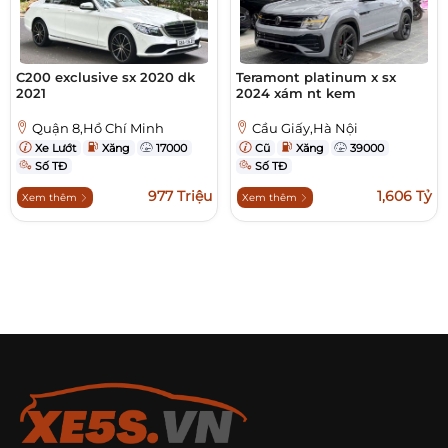
C200 exclusive sx 2020 dk
Teramont platinum x sx
2021
2024 xám nt kem
Quận 8,Hồ Chí Minh
Cầu Giấy,Hà Nội
Xe Lướt
Xăng
17000
Cũ
Xăng
39000
Số TĐ
Số TĐ
977 Triệu
1,606 Tỷ
Xem thêm
Xem thêm