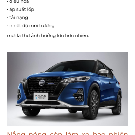
• điều hòa
• áp suất lốp
• tải nặng
• nhiệt độ môi trường
mới là thứ ảnh hưởng lớn hơn nhiều.
Nắng nóng còn làm xe hao nhiên