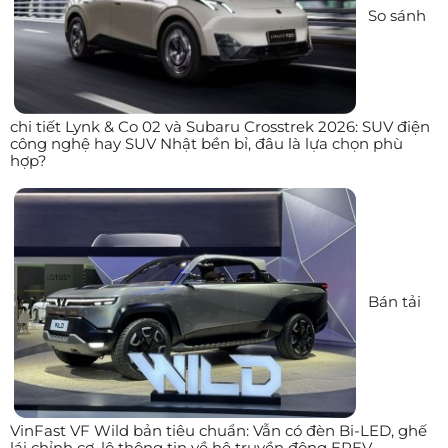
So sánh
chi tiết Lynk & Co 02 và Subaru Crosstrek 2026: SUV điện
công nghệ hay SUV Nhật bền bỉ, đâu là lựa chọn phù
hợp?
Bán tải
VinFast VF Wild bản tiêu chuẩn: Vẫn có đèn Bi-LED, ghế
lái chỉnh cơ, lộ thông tin về hệ truyền động EREV