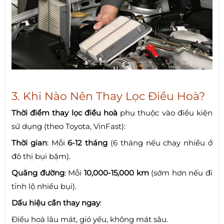
3. Khi Nào Nên Thay Lọc Điều Hoà?
Thời điểm thay lọc điều hoà
phụ thuộc vào điều kiện
sử dụng (theo Toyota, VinFast):
Thời gian
: Mỗi
6-12 tháng
(6 tháng nếu chạy nhiều ở
đô thị bụi bặm).
Quãng đường
: Mỗi
10,000-15,000 km
(sớm hơn nếu đi
tỉnh lộ nhiều bụi).
Dấu hiệu cần thay ngay
:
Điều hoà lâu mát, gió yếu, không mát sâu.