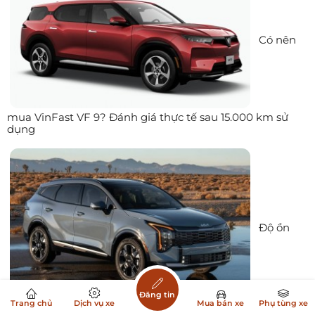
Có nên
mua VinFast VF 9? Đánh giá thực tế sau 15.000 km sử
dụng
Độ ồn
Đăng tin
Trang chủ
Dịch vụ xe
Mua bán xe
Phụ tùng xe