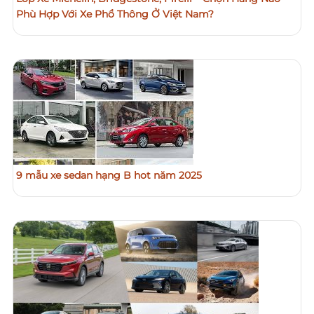
Phù Hợp Với Xe Phổ Thông Ở Việt Nam?
9 mẫu xe sedan hạng B hot năm 2025