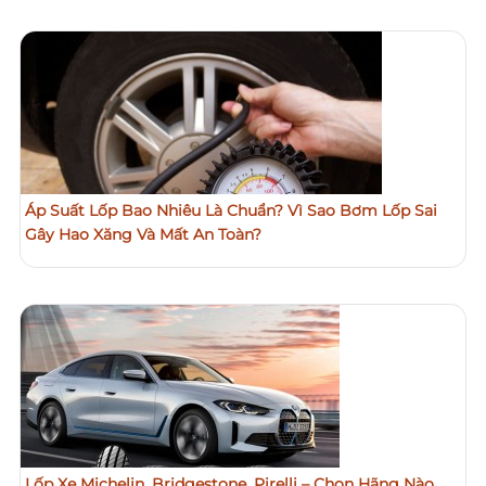
Áp Suất Lốp Bao Nhiêu Là Chuẩn? Vì Sao Bơm Lốp Sai
Gây Hao Xăng Và Mất An Toàn?
Lốp Xe Michelin, Bridgestone, Pirelli – Chọn Hãng Nào