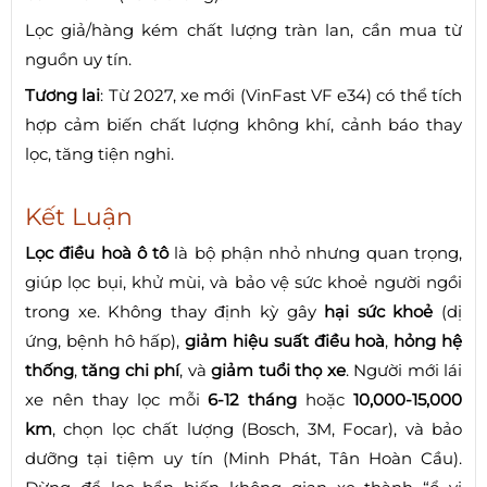
Lọc giả/hàng kém chất lượng tràn lan, cần mua từ
nguồn uy tín.
Tương lai
: Từ 2027, xe mới (VinFast VF e34) có thể tích
hợp cảm biến chất lượng không khí, cảnh báo thay
lọc, tăng tiện nghi.
Kết Luận
Lọc điều hoà ô tô
là bộ phận nhỏ nhưng quan trọng,
giúp lọc bụi, khử mùi, và bảo vệ sức khoẻ người ngồi
trong xe. Không thay định kỳ gây
hại sức khoẻ
(dị
ứng, bệnh hô hấp),
giảm hiệu suất điều hoà
,
hỏng hệ
thống
,
tăng chi phí
, và
giảm tuổi thọ xe
. Người mới lái
xe nên thay lọc mỗi
6-12 tháng
hoặc
10,000-15,000
km
, chọn lọc chất lượng (Bosch, 3M, Focar), và bảo
dưỡng tại tiệm uy tín (Minh Phát, Tân Hoàn Cầu).