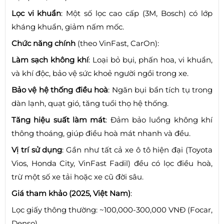
Lọc vi khuẩn
: Một số lọc cao cấp (3M, Bosch) có lớp
kháng khuẩn, giảm nấm mốc.
Chức năng chính
(theo VinFast, CarOn):
Làm sạch không khí
: Loại bỏ bụi, phấn hoa, vi khuẩn,
và khí độc, bảo vệ sức khoẻ người ngồi trong xe.
Bảo vệ hệ thống điều hoà
: Ngăn bụi bẩn tích tụ trong
dàn lạnh, quạt gió, tăng tuổi thọ hệ thống.
Tăng hiệu suất làm mát
: Đảm bảo luồng không khí
thông thoáng, giúp điều hoà mát nhanh và đều.
Vị trí sử dụng
: Gần như tất cả xe ô tô hiện đại (Toyota
Vios, Honda City, VinFast Fadil) đều có lọc điều hoà,
trừ một số xe tải hoặc xe cũ đời sâu.
Giá tham khảo (2025, Việt Nam)
:
Lọc giấy thông thường: ~100,000-300,000 VNĐ (Focar,
Denso).