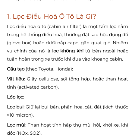
1. Lọc Điều Hoà Ô Tô Là Gì?
Lọc điều hoà ô tô (cabin air filter) là một tấm lọc nằm
trong hệ thống điều hoà, thường đặt sau hộc đựng đồ
(glove box) hoặc dưới nắp capo, gần quạt gió. Nhiệm
vụ chính của nó là
lọc không khí
từ bên ngoài hoặc
tuần hoàn trong xe trước khi đưa vào khoang cabin.
Cấu tạo
(theo Toyota, Honda):
Vật liệu
: Giấy cellulose, sợi tổng hợp, hoặc than hoạt
tính (activated carbon).
Lớp lọc
:
Lọc bụi
: Giữ lại bụi bẩn, phấn hoa, cát, đất (kích thước
>10 micron).
Lọc mùi
: Than hoạt tính hấp thụ mùi hôi, khói xe, khí
độc (NOx, SO2).