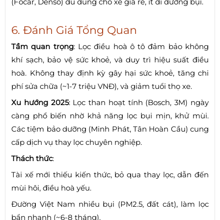
(Focar, Denso) đủ dùng cho xe giá rẻ, ít đi đường bụi.
6. Đánh Giá Tổng Quan
Tầm quan trọng
: Lọc điều hoà ô tô đảm bảo không
khí sạch, bảo vệ sức khoẻ, và duy trì hiệu suất điều
hoà. Không thay định kỳ gây hại sức khoẻ, tăng chi
phí sửa chữa (~1-7 triệu VNĐ), và giảm tuổi thọ xe.
Xu hướng 2025
: Lọc than hoạt tính (Bosch, 3M) ngày
càng phổ biến nhờ khả năng lọc bụi mịn, khử mùi.
Các tiệm bảo dưỡng (Minh Phát, Tân Hoàn Cầu) cung
cấp dịch vụ thay lọc chuyên nghiệp.
Thách thức
:
Tài xế mới thiếu kiến thức, bỏ qua thay lọc, dẫn đến
mùi hôi, điều hoà yếu.
Đường Việt Nam nhiều bụi (PM2.5, đất cát), làm lọc
bẩn nhanh (~6-8 tháng).