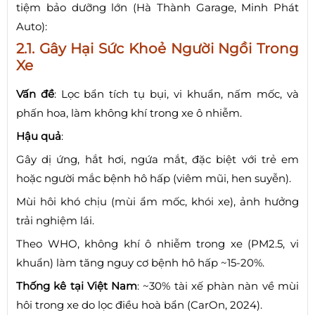
tiệm bảo dưỡng lớn (Hà Thành Garage, Minh Phát
Auto):
2.1. Gây Hại Sức Khoẻ Người Ngồi Trong
Xe
Vấn đề
: Lọc bẩn tích tụ bụi, vi khuẩn, nấm mốc, và
phấn hoa, làm không khí trong xe ô nhiễm.
Hậu quả
:
Gây dị ứng, hắt hơi, ngứa mắt, đặc biệt với trẻ em
hoặc người mắc bệnh hô hấp (viêm mũi, hen suyễn).
Mùi hôi khó chịu (mùi ẩm mốc, khói xe), ảnh hưởng
trải nghiệm lái.
Theo WHO, không khí ô nhiễm trong xe (PM2.5, vi
khuẩn) làm tăng nguy cơ bệnh hô hấp ~15-20%.
Thống kê tại Việt Nam
: ~30% tài xế phàn nàn về mùi
hôi trong xe do lọc điều hoà bẩn (CarOn, 2024).