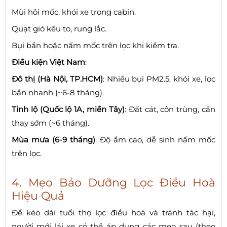
Mùi hôi mốc, khói xe trong cabin.
Quạt gió kêu to, rung lắc.
Bụi bẩn hoặc nấm mốc trên lọc khi kiểm tra.
Điều kiện Việt Nam
:
Đô thị (Hà Nội, TP.HCM)
: Nhiều bụi PM2.5, khói xe, lọc
bẩn nhanh (~6-8 tháng).
Tỉnh lộ (Quốc lộ 1A, miền Tây)
: Đất cát, côn trùng, cần
thay sớm (~6 tháng).
Mùa mưa (6-9 tháng)
: Độ ẩm cao, dễ sinh nấm mốc
trên lọc.
4. Mẹo Bảo Dưỡng Lọc Điều Hoà
Hiệu Quả
Để kéo dài tuổi thọ lọc điều hoà và tránh tác hại,
người mới lái xe có thể áp dụng các mẹo sau (theo