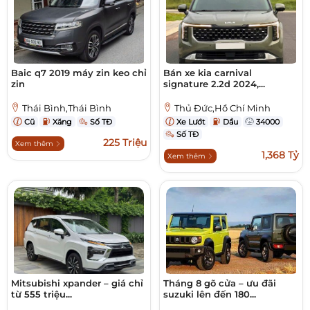
Baic q7 2019 máy zin keo chỉ
Bán xe kia carnival
zin
signature 2.2d 2024,...
Thái Bình,Thái Bình
Thủ Đức,Hồ Chí Minh
Cũ
Xăng
Số TĐ
Xe Lướt
Dầu
34000
Số TĐ
225 Triệu
Xem thêm
1,368 Tỷ
Xem thêm
Mitsubishi xpander – giá chỉ
Tháng 8 gõ cửa – ưu đãi
từ 555 triệu...
suzuki lên đến 180...