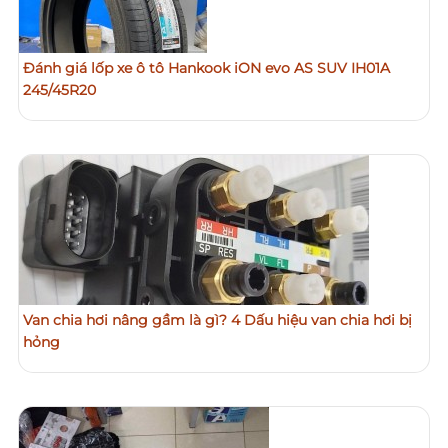
Đánh giá lốp xe ô tô Hankook iON evo AS SUV IH01A
245/45R20
Van chia hơi nâng gầm là gì? 4 Dấu hiệu van chia hơi bị
hỏng