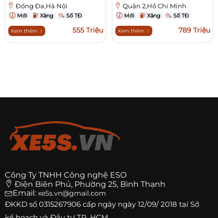
Đống Đa,Hà Nội
Quận 2,Hồ Chí Minh
Mới
Xăng
Số TĐ
Mới
Xăng
Số TĐ
555 Triệu
789 Triệu
Xem thêm
Xem thêm
Công Ty TNHH Công nghệ ESO
Điện Biên Phủ, Phường 25, Bình Thạnh
Email:
xe5s.vn@gmail.com
ĐKKD số
0315267906
cấp ngày ngày 12/09/ 2018 tại Sở
kế hoạch và Đầu tư TP. HCM