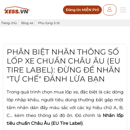
Đăng tin MIỄN PHÍ
Trang chủ
Blog xe
Phụ tùng ô tô
PHÂN BIỆT NHÃN THÔNG SỐ
LỐP XE CHUẨN CHÂU ÂU (EU
TIRE LABEL): ĐỪNG ĐỂ NHÃN
"TỰ CHẾ" ĐÁNH LỪA BẠN
Trong quá trình chọn mua lốp xe, đặc biệt là các dòng
lốp nhập khẩu, người tiêu dùng thường bắt gặp một
tấm nhãn dán đầy màu sắc với các ký hiệu chữ A, B,
C... kèm theo thông số độ ồn. Đó chính là
Nhãn lốp
tiêu chuẩn Châu Âu (EU Tire Label)
.