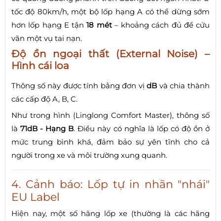
tốc độ 80km/h, một bộ lốp hạng A có thể dừng sớm
hơn lốp hạng E tận
18 mét
– khoảng cách đủ để cứu
vãn một vụ tai nạn.
Độ ồn ngoại thất (External Noise) –
Hình cái loa
Thông số này được tính bằng đơn vị
dB
và chia thành
các cấp độ A, B, C.
Như trong hình (Linglong Comfort Master), thông số
là
71dB - Hạng B
. Điều này có nghĩa là lốp có độ ồn ở
mức trung bình khá, đảm bảo sự yên tĩnh cho cả
người trong xe và môi trường xung quanh.
4. Cảnh báo: Lốp tự in nhãn "nhái"
EU Label
Hiện nay, một số hãng lốp xe (thường là các hãng