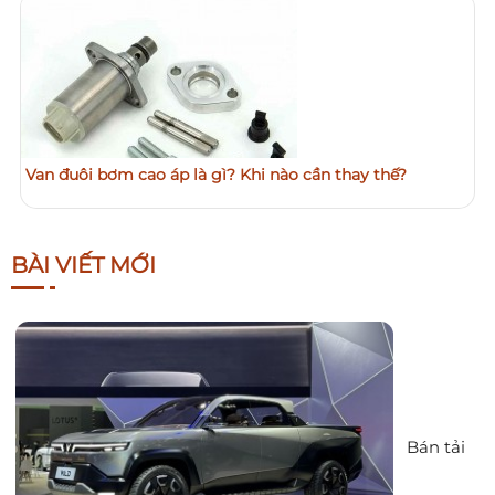
Van đuôi bơm cao áp là gì? Khi nào cần thay thế?
BÀI VIẾT MỚI
Bán tải