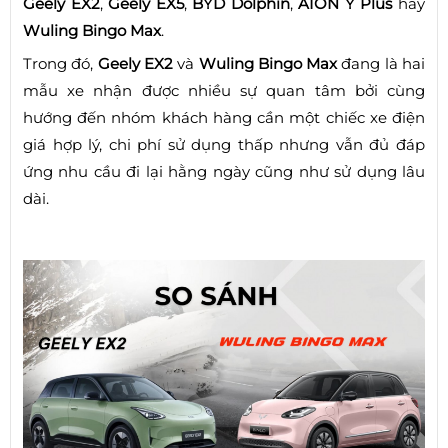
Geely EX2
,
Geely EX5
,
BYD Dolphin
,
AION Y Plus
hay
Wuling Bingo Max
.
Trong đó,
Geely EX2
và
Wuling Bingo Max
đang là hai
mẫu xe nhận được nhiều sự quan tâm bởi cùng
hướng đến nhóm khách hàng cần một chiếc xe điện
giá hợp lý, chi phí sử dụng thấp nhưng vẫn đủ đáp
ứng nhu cầu đi lại hằng ngày cũng như sử dụng lâu
dài.