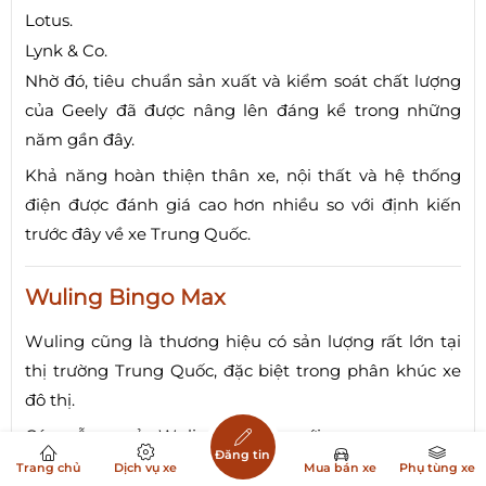
Lotus.
Lynk & Co.
Nhờ đó, tiêu chuẩn sản xuất và kiểm soát chất lượng
của Geely đã được nâng lên đáng kể trong những
năm gần đây.
Khả năng hoàn thiện thân xe, nội thất và hệ thống
điện được đánh giá cao hơn nhiều so với định kiến
trước đây về xe Trung Quốc.
Wuling Bingo Max
Wuling cũng là thương hiệu có sản lượng rất lớn tại
thị trường Trung Quốc, đặc biệt trong phân khúc xe
đô thị.
Các mẫu xe của Wuling nổi tiếng với:
Đăng tin
Trang chủ
Dịch vụ xe
Mua bán xe
Phụ tùng xe
Kết cấu đơn giản.