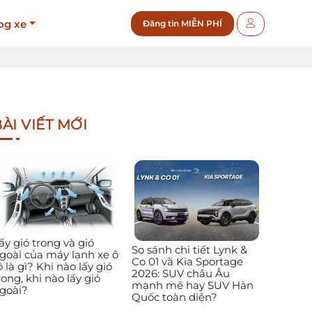
og xe
Đăng tin MIỄN PHÍ
ÀI VIẾT MỚI
ấy gió trong và gió
So sánh chi tiết Lynk &
goài của máy lạnh xe ô
Co 01 và Kia Sportage
ô là gì? Khi nào lấy gió
2026: SUV châu Âu
rong, khi nào lấy gió
mạnh mẽ hay SUV Hàn
goài?
Quốc toàn diện?