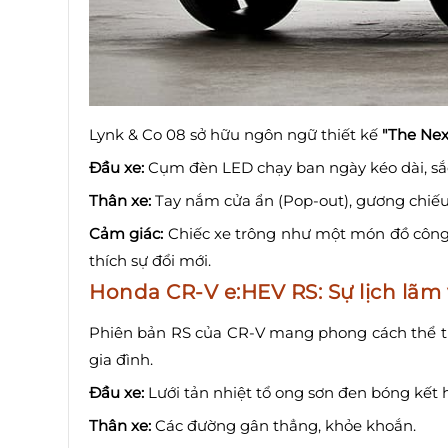
Lynk & Co 08 sở hữu ngôn ngữ thiết kế
"The Nex
Đầu xe:
Cụm đèn LED chạy ban ngày kéo dài, sắc
Thân xe:
Tay nắm cửa ẩn (Pop-out), gương chiếu
Cảm giác:
Chiếc xe trông như một món đồ công 
thích sự đổi mới.
Honda CR-V e:HEV RS: Sự lịch lãm
Phiên bản RS của CR-V mang phong cách thể t
gia đình.
Đầu xe:
Lưới tản nhiệt tổ ong sơn đen bóng kết
Thân xe:
Các đường gân thẳng, khỏe khoắn.