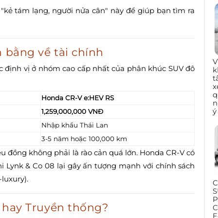
hủ "kẻ tám lạng, người nửa cân" này để giúp bạn tìm ra
n bằng về tài chính
V
ợc định vị ở nhóm cao cấp nhất của phân khúc SUV đô
k
t
x
q
Honda CR-V e:HEV RS
n
ý
1,259,000,000 VNĐ
Nhập khẩu Thái Lan
3-5 năm hoặc 100,000 km
ệu đồng không phải là rào cản quá lớn. Honda CR-V có
khi Lynk & Co 08 lại gây ấn tượng mạnh với chính sách
luxury).
C
S
P
ại hay Truyền thống?
C
F