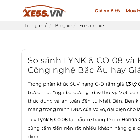
Giá xe ô tô
Mua b
Trang chủ
Blog xe
So sánh xe
So sánh LYNK & CO 08 và
Công nghệ Bắc Âu hay Giá
Trong phân khúc SUV hạng C-D tầm giá
1,3 tỷ
trước một "ngã ba đường" đầy thú vị. Một bên
thực dụng và an toàn đến từ Nhật Bản. Bên ki
mang trong mình DNA của Volvo, đại diện cho là
Tuy
Lynk & Co 08
là mẫu xe hạng D
còn
Honda 
cùng tầm tiền nên rất nhiều khách hàng gia 
đình.