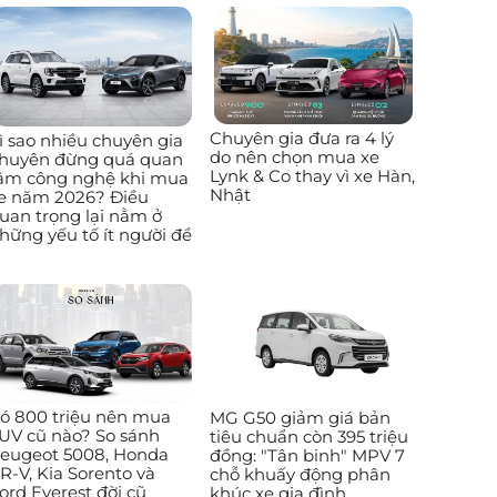
Chuyên gia đưa ra 4 lý
ì sao nhiều chuyên gia
do nên chọn mua xe
huyên đừng quá quan
Lynk & Co thay vì xe Hàn,
âm công nghệ khi mua
Nhật
e năm 2026? Điều
uan trọng lại nằm ở
hững yếu tố ít người để
ó 800 triệu nên mua
MG G50 giảm giá bản
UV cũ nào? So sánh
tiêu chuẩn còn 395 triệu
eugeot 5008, Honda
đồng: "Tân binh" MPV 7
R-V, Kia Sorento và
chỗ khuấy động phân
ord Everest đời cũ
khúc xe gia đình