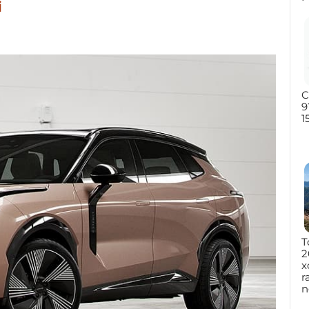
i
C
9
1
T
2
x
r
n