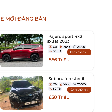
XE MỚI ĐĂNG BÁN
Pajero sport 4x2
sxuat 2023
Cũ
Xăng
21000
Số TĐ
Xem thêm
866 Triệu
Subaru forester il
Cũ
Xăng
70000
Số TĐ
Xem thêm
650 Triệu