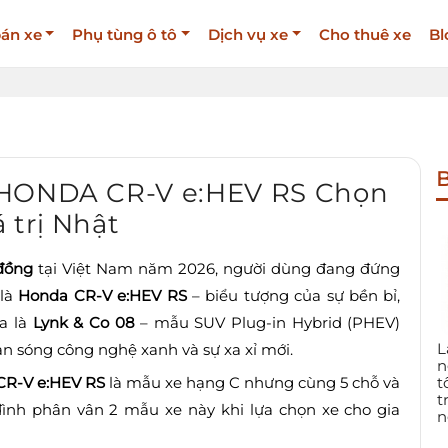
án xe
Phụ tùng ô tô
Dịch vụ xe
Cho thuê xe
Bl
B
 HONDA CR-V e:HEV RS Chọn
 trị Nhật
 đồng
tại Việt Nam năm 2026, người dùng đang đứng
 là
Honda CR-V e:HEV RS
– biểu tượng của sự bền bỉ,
a là
Lynk & Co 08
– mẫu SUV Plug-in Hybrid (PHEV)
L
n sóng công nghệ xanh và sự xa xỉ mới.
n
CR-V e:HEV RS
là mẫu xe hạng C nhưng cùng 5 chỗ và
t
t
đình phân vân 2 mẫu xe này khi lựa chọn xe cho gia
n