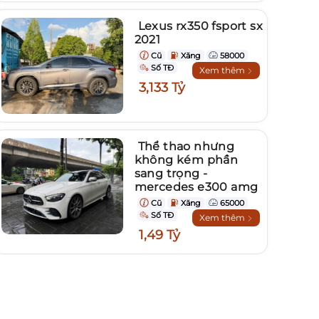
Lexus rx350 fsport sx
2021
Cũ
Xăng
58000
Số TĐ
Xem thêm
3,133 Tỷ
Thể thao nhưng
không kém phần
sang trọng -
mercedes e300 amg
Cũ
Xăng
65000
Số TĐ
Xem thêm
1,49 Tỷ