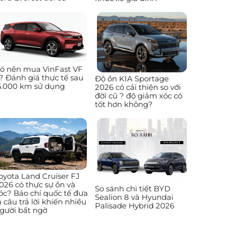
ó nên mua VinFast VF
? Đánh giá thực tế sau
Độ ồn KIA Sportage
5.000 km sử dụng
2026 có cải thiện so với
đời cũ ? độ giảm xóc có
tốt hơn không?
oyota Land Cruiser FJ
026 có thực sự ồn và
So sánh chi tiết BYD
óc? Báo chí quốc tế đưa
Sealion 8 và Hyundai
a câu trả lời khiến nhiều
Palisade Hybrid 2026
gười bất ngờ