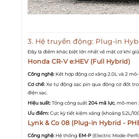
3. Hệ truyền động: Plug-in Hybr
Đây là điểm khác biệt lớn nhất về mặt cơ khí gi
Honda CR-V e:HEV (Full Hybrid)
Công nghệ:
Kết hợp động cơ xăng 2.0L và 2 mô-t
Cơ chế:
Xe tự động sạc pin qua động cơ đốt tr
điện sạc.
Hiệu suất:
Tổng công suất
204 mã lực
, mô-men
Ưu điểm:
Cực kỳ tiết kiệm xăng (khoảng 5.2L/100
Lynk & Co 08 (Plug-in Hybrid - PH
Công nghệ:
Hệ thống
EM-P
(Electric Mode-Perf