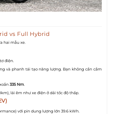
id vs Full Hybrid
ữa hai mẫu xe.
ơ điện.
ong và phanh tái tạo năng lượng. Bạn không cần cắm
 xoắn
335 Nm
.
km), lái êm như xe điện ở dải tốc độ thấp.
EV)
ormance) với pin dung lượng lớn 39.6 kWh.