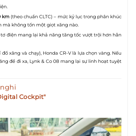
iện.
0 km
(theo chuẩn CLTC) – mức kỷ lục trong phân khúc
ần mà không tốn một giọt xăng nào.
tơ điện mang lại khả năng tăng tốc vượt trội hơn hẳn
hỉ đổ xăng và chạy), Honda CR-V là lựa chọn vàng. Nếu
g để đi xa, Lynk & Co 08 mang lại sự linh hoạt tuyệt
 nghi
igital Cockpit"