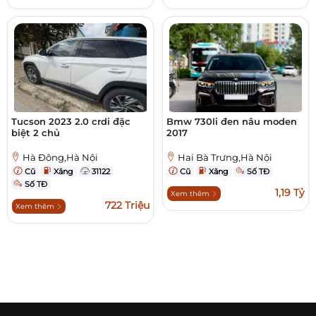
Tucson 2023 2.0 crdi đặc
Bmw 730li đen nâu moden
biệt 2 chủ
2017
Hà Đông,Hà Nội
Hai Bà Trưng,Hà Nội
Cũ
Xăng
31122
Cũ
Xăng
Số TĐ
Số TĐ
1,19 Tỷ
Xem thêm
722 Triệu
Xem thêm