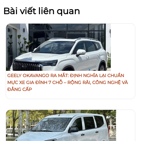
Bài viết liên quan
GEELY OKAVANGO RA MẮT: ĐỊNH NGHĨA LẠI CHUẨN
MỰC XE GIA ĐÌNH 7 CHỖ – RỘNG RÃI, CÔNG NGHỆ VÀ
ĐẲNG CẤP