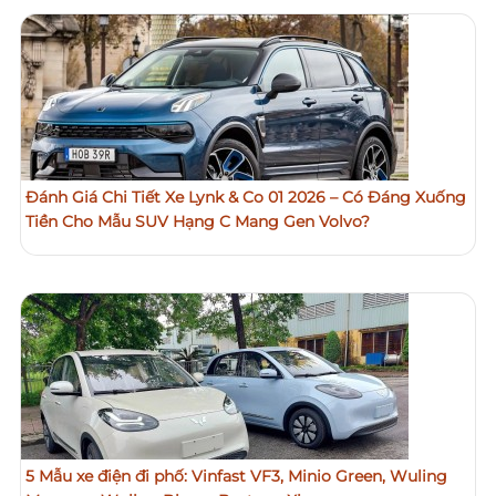
Đánh Giá Chi Tiết Xe Lynk & Co 01 2026 – Có Đáng Xuống
Tiền Cho Mẫu SUV Hạng C Mang Gen Volvo?
5 Mẫu xe điện đi phố: Vinfast VF3, Minio Green, Wuling