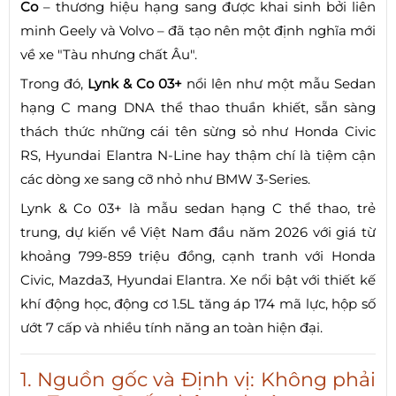
Co
– thương hiệu hạng sang được khai sinh bởi liên
minh Geely và Volvo – đã tạo nên một định nghĩa mới
về xe "Tàu nhưng chất Âu".
Trong đó,
Lynk & Co 03+
nổi lên như một mẫu Sedan
hạng C mang DNA thể thao thuần khiết, sẵn sàng
thách thức những cái tên sừng sỏ như Honda Civic
RS, Hyundai Elantra N-Line hay thậm chí là tiệm cận
các dòng xe sang cỡ nhỏ như BMW 3-Series.
Lynk & Co 03+ là mẫu sedan hạng C thể thao, trẻ
trung, dự kiến về Việt Nam đầu năm 2026 với giá từ
khoảng 799-859 triệu đồng, cạnh tranh với Honda
Civic, Mazda3, Hyundai Elantra. Xe nổi bật với thiết kế
khí động học, động cơ 1.5L tăng áp 174 mã lực, hộp số
ướt 7 cấp và nhiều tính năng an toàn hiện đại.
1. Nguồn gốc và Định vị: Không phải