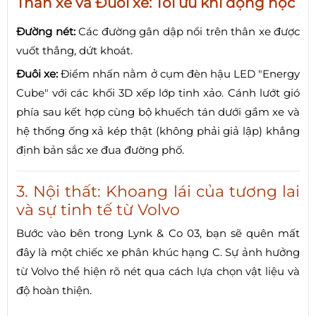
Thân xe và Đuôi xe: Tối ưu khí động học
Đường nét:
Các đường gân dập nổi trên thân xe được
vuốt thẳng, dứt khoát.
Đuôi xe:
Điểm nhấn nằm ở cụm đèn hậu LED "Energy
Cube" với các khối 3D xếp lớp tinh xảo. Cánh lướt gió
phía sau kết hợp cùng bộ khuếch tán dưới gầm xe và
hệ thống ống xả kép thật (không phải giả lập) khẳng
định bản sắc xe đua đường phố.
3. Nội thất: Khoang lái của tương lai
và sự tinh tế từ Volvo
Bước vào bên trong Lynk & Co 03, bạn sẽ quên mất
đây là một chiếc xe phân khúc hạng C. Sự ảnh hưởng
từ Volvo thể hiện rõ nét qua cách lựa chọn vật liệu và
độ hoàn thiện.