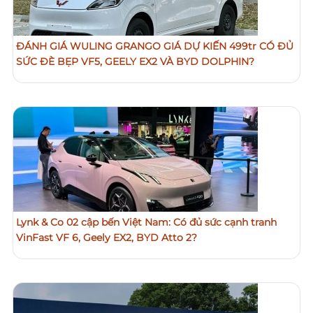
ĐÁNH GIÁ WULING GRANGO GIÁ DỰ KIẾN 499tr CÓ ĐỦ
SỨC ĐÈ BẸP VF5, GEELY EX2 VÀ BYD DOLPHIN?
Lynk & Co 02 cập bến Việt Nam: Có đủ sức cạnh tranh
VinFast VF 6, Geely EX2, BYD Atto 2?