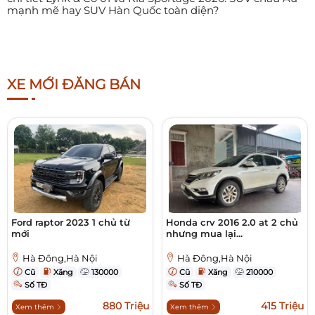
mạnh mẽ hay SUV Hàn Quốc toàn diện?
XE MỚI ĐĂNG BÁN
Ford raptor 2023 1 chủ từ
Honda crv 2016 2.0 at 2 chủ
mới
nhưng mua lại...
Hà Đông,Hà Nội
Hà Đông,Hà Nội
Cũ
Xăng
130000
Cũ
Xăng
210000
Số TĐ
Số TĐ
880 Triệu
415 Triệu
Xem thêm
Xem thêm