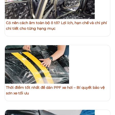
Có nên cách âm toàn bộ ô tô? Lợi ích, hạn chế và chi phí
chi tiết cho từng hạng mục
Thời điểm tốt nhất để dán PPF xe hơi – Bí quyết bảo vệ
sơn xe tối ưu