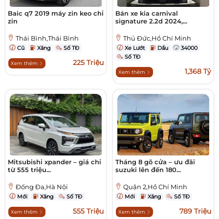
Baic q7 2019 máy zin keo chỉ
Bán xe kia carnival
zin
signature 2.2d 2024,...
Thái Bình,Thái Bình
Thủ Đức,Hồ Chí Minh
Cũ
Xăng
Số TĐ
Xe Lướt
Dầu
34000
Số TĐ
225 Triệu
Xem thêm
1,368 Tỷ
Xem thêm
Mitsubishi xpander – giá chỉ
Tháng 8 gõ cửa – ưu đãi
từ 555 triệu...
suzuki lên đến 180...
Đống Đa,Hà Nội
Quận 2,Hồ Chí Minh
Mới
Xăng
Số TĐ
Mới
Xăng
Số TĐ
555 Triệu
789 Triệu
Xem thêm
Xem thêm