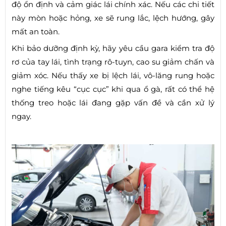
độ ổn định và cảm giác lái chính xác. Nếu các chi tiết
này mòn hoặc hỏng, xe sẽ rung lắc, lệch hướng, gây
mất an toàn.
Khi bảo dưỡng định kỳ, hãy yêu cầu gara kiểm tra độ
rơ của tay lái, tình trạng rô-tuyn, cao su giảm chấn và
giảm xóc. Nếu thấy xe bị lệch lái, vô-lăng rung hoặc
nghe tiếng kêu “cục cục” khi qua ổ gà, rất có thể hệ
thống treo hoặc lái đang gặp vấn đề và cần xử lý
ngay.