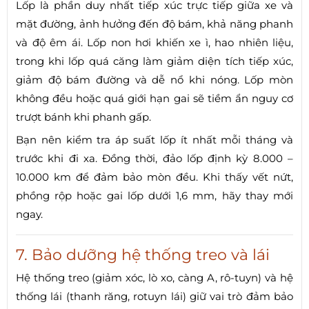
Lốp là phần duy nhất tiếp xúc trực tiếp giữa xe và
mặt đường, ảnh hưởng đến độ bám, khả năng phanh
và độ êm ái. Lốp non hơi khiến xe ì, hao nhiên liệu,
trong khi lốp quá căng làm giảm diện tích tiếp xúc,
giảm độ bám đường và dễ nổ khi nóng. Lốp mòn
không đều hoặc quá giới hạn gai sẽ tiềm ẩn nguy cơ
trượt bánh khi phanh gấp.
Bạn nên kiểm tra áp suất lốp ít nhất mỗi tháng và
trước khi đi xa. Đồng thời, đảo lốp định kỳ 8.000 –
10.000 km để đảm bảo mòn đều. Khi thấy vết nứt,
phồng rộp hoặc gai lốp dưới 1,6 mm, hãy thay mới
ngay.
7. Bảo dưỡng hệ thống treo và lái
Hệ thống treo (giảm xóc, lò xo, càng A, rô-tuyn) và hệ
thống lái (thanh răng, rotuyn lái) giữ vai trò đảm bảo