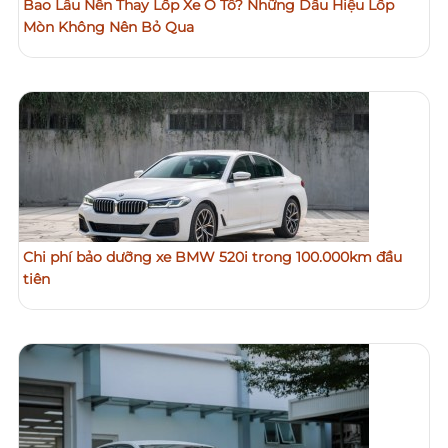
Bao Lâu Nên Thay Lốp Xe Ô Tô? Những Dấu Hiệu Lốp
Mòn Không Nên Bỏ Qua
Chi phí bảo dưỡng xe BMW 520i trong 100.000km đầu
tiên