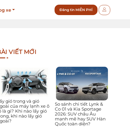
og xe
Đăng tin MIỄN PHÍ
ÀI VIẾT MỚI
ấy gió trong và gió
So sánh chi tiết Lynk &
goài của máy lạnh xe ô
Co 01 và Kia Sportage
ô là gì? Khi nào lấy gió
2026: SUV châu Âu
rong, khi nào lấy gió
mạnh mẽ hay SUV Hàn
goài?
Quốc toàn diện?