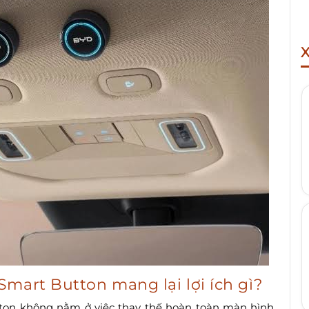
mart Button mang lại lợi ích gì?
ton không nằm ở việc thay thế hoàn toàn màn hình,