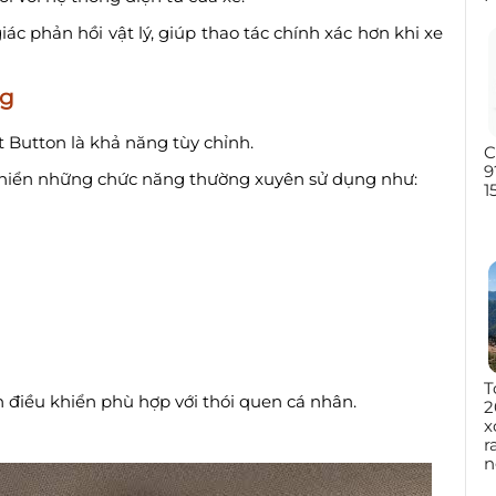
ác phản hồi vật lý, giúp thao tác chính xác hơn khi xe
ng
Button là khả năng tùy chỉnh.
C
9
 khiển những chức năng thường xuyên sử dụng như:
1
T
h điều khiển phù hợp với thói quen cá nhân.
2
x
r
n