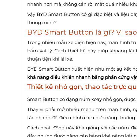
nhanh hơn mà không cần rời mắt quá nhiều khỏ
Vậy BYD Smart Button có gì đặc biệt và liệu đâ
thông minh?
BYD Smart Button là gì? Vì sa
Trong nhiều mẫu xe điện hiện nay, màn hình tr
bấm vật lý. Cách thiết kế này giúp khoang lái 
thuận tiện khi lái xe.
BYD Smart Button xuất hiện như một sự kết h
khả năng điều khiển nhanh bằng phần cứng vật
Thiết kế nhỏ gọn, thao tác trực
Smart Button có dạng núm xoay nhỏ gọn, được đặt
Thay vì phải mở nhiều menu trên màn hình, ng
tác nhanh để điều chỉnh các chức năng thường 
Cách hoạt động này khá giống với các núm đi
đây, nhưng được nâng cấp bằng khả năng kết nối