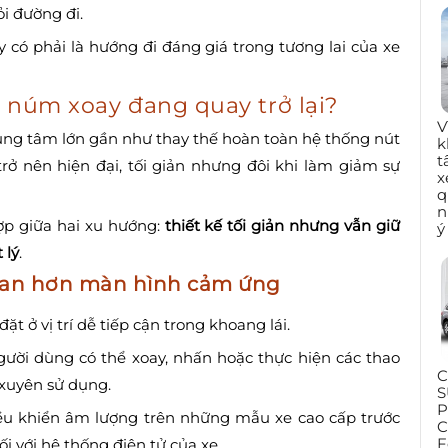
i đường đi.
y có phải là hướng đi đáng giá trong tương lai của xe
o núm xoay đang quay trở lại?
V
ung tâm lớn gần như thay thế hoàn toàn hệ thống nút
k
t
trở nên hiện đại, tối giản nhưng đôi khi làm giảm sự
x
q
n
ợp giữa hai xu hướng:
thiết kế tối giản nhưng vẫn giữ
ý
 lý
.
 quan hơn màn hình cảm ứng
 ở vị trí dễ tiếp cận trong khoang lái.
ười dùng có thể xoay, nhấn hoặc thực hiện các thao
C
xuyên sử dụng.
S
P
ều khiển âm lượng trên những mẫu xe cao cấp trước
C
F
 với hệ thống điện tử của xe.