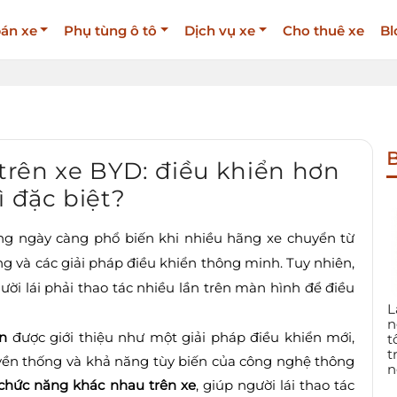
án xe
Phụ tùng ô tô
Dịch vụ xe
Cho thuê xe
Bl
B
rên xe BYD: điều khiển hơn
ì đặc biệt?
đang ngày càng phổ biến khi nhiều hãng xe chuyển từ
g và các giải pháp điều khiển thông minh. Tuy nhiên,
ười lái phải thao tác nhiều lần trên màn hình để điều
L
n
n
được giới thiệu như một giải pháp điều khiển mới,
t
t
ruyền thống và khả năng tùy biến của công nghệ thông
n
chức năng khác nhau trên xe
, giúp người lái thao tác