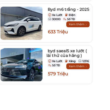
Byd m6 trắng - 2025
Xe Lướt
Điện
30000
Số TĐ
Xem thêm
633 Triệu
byd saeal5 xe lướt (
lái thử của hãng )
Xe Lướt
Xăng
12316
Số TĐ
Xem thêm
579 Triệu