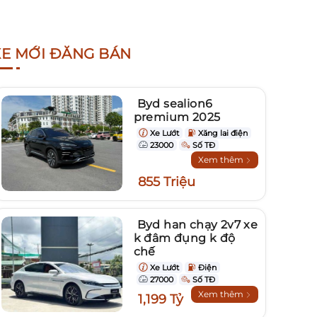
XE MỚI ĐĂNG BÁN
Byd sealion6
premium 2025
Xe Lướt
Xăng lai điện
23000
Số TĐ
Xem thêm
855 Triệu
Byd han chạy 2v7 xe
k đâm đụng k độ
chế
Xe Lướt
Điện
27000
Số TĐ
Xem thêm
1,199 Tỷ