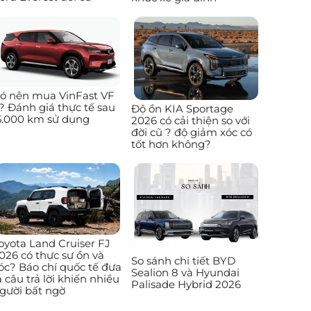
ó nên mua VinFast VF
? Đánh giá thực tế sau
Độ ồn KIA Sportage
5.000 km sử dụng
2026 có cải thiện so với
đời cũ ? độ giảm xóc có
tốt hơn không?
oyota Land Cruiser FJ
026 có thực sự ồn và
So sánh chi tiết BYD
óc? Báo chí quốc tế đưa
Sealion 8 và Hyundai
a câu trả lời khiến nhiều
Palisade Hybrid 2026
gười bất ngờ