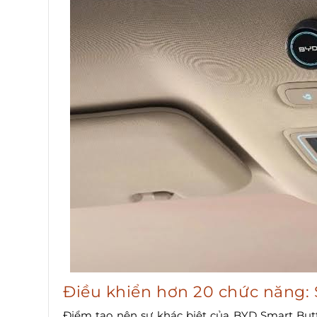
Điều khiển hơn 20 chức năng: S
Điểm tạo nên sự khác biệt của BYD Smart But