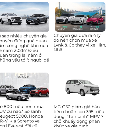
Chuyên gia đưa ra 4 lý
ì sao nhiều chuyên gia
do nên chọn mua xe
huyên đừng quá quan
Lynk & Co thay vì xe Hàn,
âm công nghệ khi mua
Nhật
e năm 2026? Điều
uan trọng lại nằm ở
hững yếu tố ít người để
ó 800 triệu nên mua
MG G50 giảm giá bản
UV cũ nào? So sánh
tiêu chuẩn còn 395 triệu
eugeot 5008, Honda
đồng: "Tân binh" MPV 7
R-V, Kia Sorento và
chỗ khuấy động phân
ord Everest đời cũ
khúc xe gia đình