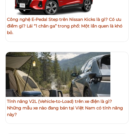
Công nghệ E-Pedal Step trên Nissan Kicks là gì? Có ưu
điểm gì? Lái “1 chân ga” trong phố: Một lần quen là khó
bỏ.
Tính năng V2L (Vehicle-to-Load) trên xe điện là gì?
Những mẫu xe nào đang bán tại Việt Nam có tính năng
này?