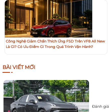
Công Nghệ Giảm Chấn Thích Ứng FSD Trên VF8 All New
Là Gì? Có Ưu Điểm Gì Trong Quá Trình Vận Hành?
BÀI VIẾT MỚI
Đánh giá