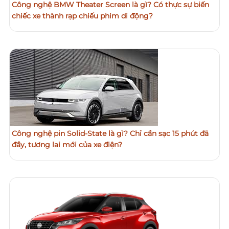
Công nghệ BMW Theater Screen là gì? Có thực sự biến
chiếc xe thành rạp chiếu phim di động?
Công nghệ pin Solid-State là gì? Chỉ cần sạc 15 phút đã
đầy, tương lai mới của xe điện?