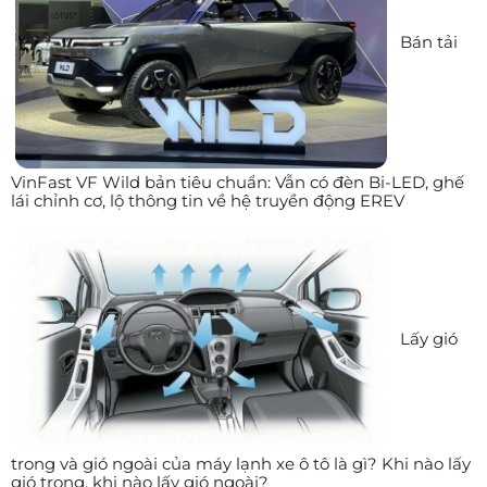
Bán tải
VinFast VF Wild bản tiêu chuẩn: Vẫn có đèn Bi-LED, ghế
lái chỉnh cơ, lộ thông tin về hệ truyền động EREV
Lấy gió
trong và gió ngoài của máy lạnh xe ô tô là gì? Khi nào lấy
gió trong, khi nào lấy gió ngoài?