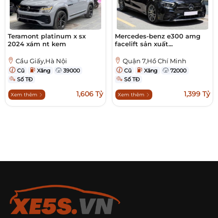
Teramont platinum x sx
Mercedes-benz e300 amg
2024 xám nt kem
facelift sản xuất...
Cầu Giấy,Hà Nội
Quận 7,Hồ Chí Minh
Cũ
Xăng
39000
Cũ
Xăng
72000
Số TĐ
Số TĐ
1,606 Tỷ
1,399 Tỷ
Xem thêm
Xem thêm