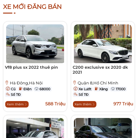
XE MỚI ĐĂNG BÁN
Vf8 plus sx 2022 thuê pin
C200 exclusive sx 2020 dk
2021
Hà Đông,Hà Nội
Quận 8,Hồ Chí Minh
Cũ
Điện
68000
Xe Lướt
Xăng
17000
Số TĐ
Số TĐ
588 Triệu
977 Triệu
Xem thêm
Xem thêm