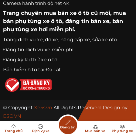
Camera hành trình độ nét 4K
Trang chuyên
mua bán xe ô tô
cũ mới,
mua
bán phụ tùng xe ô tô
, đăng tin bán xe, bán
phụ tùng xe hơi miễn phí.
Trang
dịch vụ xe
, độ xe, nâng cấp xe, sửa xe oto.
Đăng tin dịch vụ xe miễn phí.
Đăng ký lái thử xe ô tô
Bảo hiểm ô tô tại Đà Lạt
© Copyright
Xe5s.vn
All Rights Reserved. Design by
ESO.VN
Đăng tin
Trang chủ
Dịch vụ xe
Mua bán xe
Phụ tùng xe