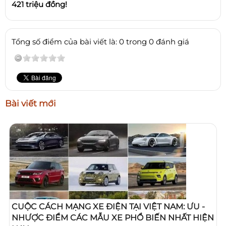
421 triệu đồng!
Tổng số điểm của bài viết là: 0 trong 0 đánh giá
Bài viết mới
CUỘC CÁCH MẠNG XE ĐIỆN TẠI VIỆT NAM: ƯU -
NHƯỢC ĐIỂM CÁC MẪU XE PHỔ BIẾN NHẤT HIỆN