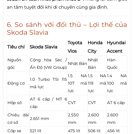
an tâm tuyệt đối khi di chuyển cùng gia đình.
6. So sánh với đối thủ – Lợi thế của
Skoda Slavia
Toyota
Honda
Hyundai
Tiêu chí
Skoda Slavia
Vios
City
Accent
Nguồn
Cộng hòa Séc /
Nhật
Hàn
Nhật Bản
gốc
Ấn Độ (VW Group)
Bản
Quốc
1.5 NA
1.5 NA
1.4 NA
1.0 Turbo TSI 115
Động cơ
107 mã
119 mã
100 mã
mã lực
lực
lực
lực
AT 6 cấp / MT 6
Hộp số
CVT
CVT
AT 6 cấp
cấp
Chiều dài
2.550
2.600
2.600
2.651 mm
cơ sở
mm
mm
mm
Cốp xe
521 lít
475 lít
506 lít
456 lít