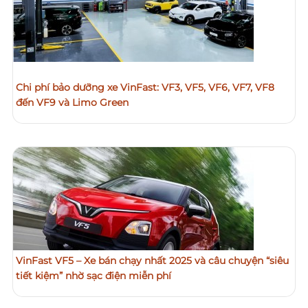
Chi phí bảo dưỡng xe VinFast: VF3, VF5, VF6, VF7, VF8
đến VF9 và Limo Green
VinFast VF5 – Xe bán chạy nhất 2025 và câu chuyện “siêu
tiết kiệm” nhờ sạc điện miễn phí