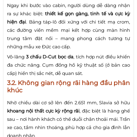
Ngay khi bước vào cabin, người dùng dễ dàng nhận
ra sự khác biệt:
thiết kế gọn gàng, tinh tế và cực kỳ
hiện đại
. Bảng táp-lô đối xứng với chi tiết mạ crom,
các đường viền mềm mại kết hợp cùng màn hình
trung tâm đặt nổi – mang phong cách tương tự
những mẫu xe Đức cao cấp.
Vô-lăng
3 chấu D-Cut bọc da
, tích hợp nút điều khiển
đa chức năng. Cụm đồng hồ kỹ thuật số (ở bản cao
cấp) hiển thị sắc nét, dễ quan sát.
3.2. Không gian rộng rãi hàng đầu phân
khúc
Nhờ chiều dài cơ sở lên đến 2.651 mm, Slavia sở hữu
khoang nội thất cực kỳ rộng rãi
, đặc biệt là hàng ghế
sau – nơi hành khách có thể duỗi chân thoải mái. Trần
xe cao, tầm nhìn thoáng, phù hợp cả cho gia đình lẫn
doanh nhân.