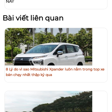
NAY
Bài viết liên quan
8 Lý do vì sao Mitsubishi Xpander luôn nằm trong top xe
bán chạy nhất thập kỷ qua