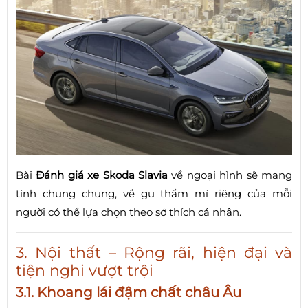
Bài
Đánh giá xe Skoda Slavia
về ngoại hình sẽ mang
tính chung chung, về gu thẩm mĩ riêng của mỗi
người có thể lựa chọn theo sở thích cá nhân.
3. Nội thất – Rộng rãi, hiện đại và
tiện nghi vượt trội
3.1. Khoang lái đậm chất châu Âu