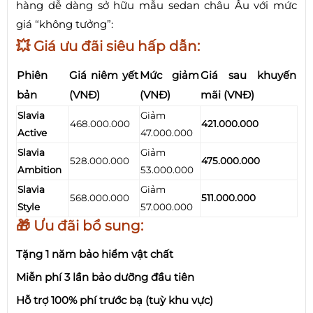
hàng dễ dàng sở hữu mẫu sedan châu Âu với mức
giá “không tưởng”:
💥 Giá ưu đãi siêu hấp dẫn:
Phiên
Giá niêm yết
Mức giảm
Giá sau khuyến
bản
(VNĐ)
(VNĐ)
mãi (VNĐ)
Slavia
Giảm
468.000.000
421.000.000
Active
47.000.000
Slavia
Giảm
528.000.000
475.000.000
Ambition
53.000.000
Slavia
Giảm
568.000.000
511.000.000
Style
57.000.000
🎁 Ưu đãi bổ sung:
Tặng 1 năm bảo hiểm vật chất
Miễn phí 3 lần bảo dưỡng đầu tiên
Hỗ trợ 100% phí trước bạ (tuỳ khu vực)