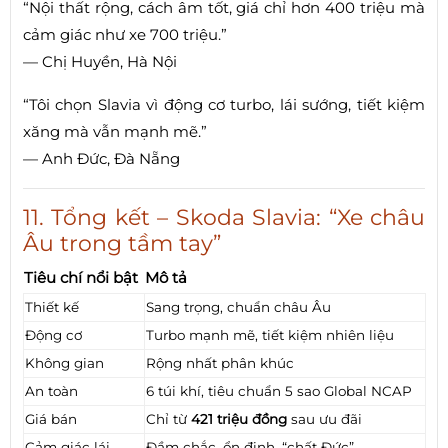
“Nội thất rộng, cách âm tốt, giá chỉ hơn 400 triệu mà
cảm giác như xe 700 triệu.”
— Chị Huyền, Hà Nội
“Tôi chọn Slavia vì động cơ turbo, lái sướng, tiết kiệm
xăng mà vẫn mạnh mẽ.”
— Anh Đức, Đà Nẵng
11. Tổng kết – Skoda Slavia: “Xe châu
Âu trong tầm tay”
Tiêu chí nổi bật
Mô tả
Thiết kế
Sang trọng, chuẩn châu Âu
Động cơ
Turbo mạnh mẽ, tiết kiệm nhiên liệu
Không gian
Rộng nhất phân khúc
An toàn
6 túi khí, tiêu chuẩn 5 sao Global NCAP
Giá bán
Chỉ từ
421 triệu đồng
sau ưu đãi
Cảm giác lái
Đầm chắc, ổn định, “chất Đức”