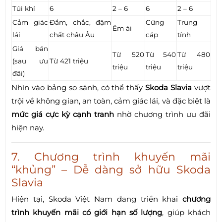
Túi khí
6
2 – 6
6
2 – 6
Cảm giác
Đầm, chắc, đậm
Cứng
Trung
Êm ái
lái
chất châu Âu
cáp
tính
Giá bán
Từ 520
Từ 540
Từ 480
(sau ưu
Từ 421 triệu
triệu
triệu
triệu
đãi)
Nhìn vào bảng so sánh, có thể thấy
Skoda Slavia
vượt
trội về không gian, an toàn, cảm giác lái, và đặc biệt là
mức giá cực kỳ cạnh tranh
nhờ chương trình ưu đãi
hiện nay.
7. Chương trình khuyến mãi
“khủng” – Dễ dàng sở hữu Skoda
Slavia
Hiện tại, Skoda Việt Nam đang triển khai
chương
trình khuyến mãi có giới hạn số lượng
, giúp khách