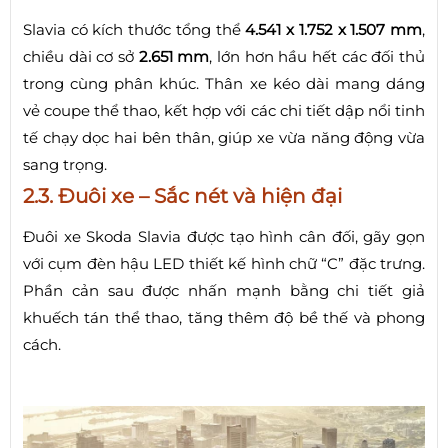
Slavia có kích thước tổng thể
4.541 x 1.752 x 1.507 mm
,
chiều dài cơ sở
2.651 mm
, lớn hơn hầu hết các đối thủ
trong cùng phân khúc. Thân xe kéo dài mang dáng
vẻ coupe thể thao, kết hợp với các chi tiết dập nổi tinh
tế chạy dọc hai bên thân, giúp xe vừa năng động vừa
sang trọng.
2.3. Đuôi xe – Sắc nét và hiện đại
Đuôi xe Skoda Slavia được tạo hình cân đối, gãy gọn
với cụm đèn hậu LED thiết kế hình chữ “C” đặc trưng.
Phần cản sau được nhấn mạnh bằng chi tiết giả
khuếch tán thể thao, tăng thêm độ bề thế và phong
cách.