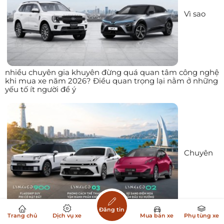
Vì sao
nhiều chuyên gia khuyên đừng quá quan tâm công nghệ
khi mua xe năm 2026? Điều quan trọng lại nằm ở những
yếu tố ít người để ý
Chuyên
gia đưa ra 4 lý do nên chọn mua xe Lynk & Co thay vì xe
Đăng tin
Trang chủ
Dịch vụ xe
Mua bán xe
Phụ tùng xe
Hàn, Nhật