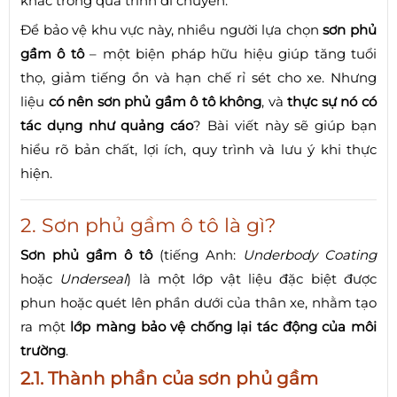
khác trong quá trình di chuyển.
Để bảo vệ khu vực này, nhiều người lựa chọn
sơn phủ
gầm ô tô
– một biện pháp hữu hiệu giúp tăng tuổi
thọ, giảm tiếng ồn và hạn chế rỉ sét cho xe. Nhưng
liệu
có nên sơn phủ gầm ô tô không
, và
thực sự nó có
tác dụng như quảng cáo
? Bài viết này sẽ giúp bạn
hiểu rõ bản chất, lợi ích, quy trình và lưu ý khi thực
hiện.
2. Sơn phủ gầm ô tô là gì?
Sơn phủ gầm ô tô
(tiếng Anh:
Underbody Coating
hoặc
Underseal
) là một lớp vật liệu đặc biệt được
phun hoặc quét lên phần dưới của thân xe, nhằm tạo
ra một
lớp màng bảo vệ chống lại tác động của môi
trường
.
2.1. Thành phần của sơn phủ gầm