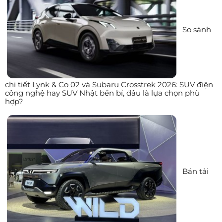
So sánh
chi tiết Lynk & Co 02 và Subaru Crosstrek 2026: SUV điện
công nghệ hay SUV Nhật bền bỉ, đâu là lựa chọn phù
hợp?
Bán tải