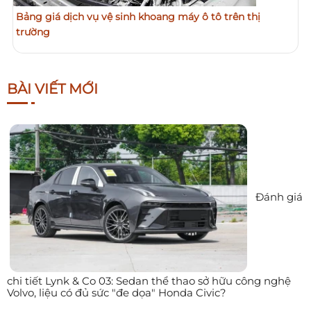
Bảng giá dịch vụ vệ sinh khoang máy ô tô trên thị
trường
BÀI VIẾT MỚI
Đánh giá
chi tiết Lynk & Co 03: Sedan thể thao sở hữu công nghệ
Volvo, liệu có đủ sức "đe dọa" Honda Civic?