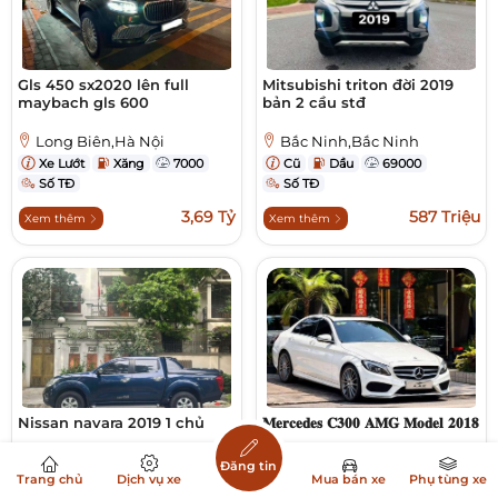
Gls 450 sx2020 lên full
Mitsubishi triton đời 2019
maybach gls 600
bản 2 cầu stđ
Long Biên,Hà Nội
Bắc Ninh,Bắc Ninh
Xe Lướt
Xăng
7000
Cũ
Dầu
69000
Số TĐ
Số TĐ
3,69 Tỷ
587 Triệu
Xem thêm
Xem thêm
Nissan navara 2019 1 chủ
𝐌𝐞𝐫𝐜𝐞𝐝𝐞𝐬 𝐂𝟑𝟎𝟎 𝐀𝐌𝐆 𝐌𝐨𝐝𝐞𝐥 𝟐𝟎𝟏𝟖
Đăng tin
Đống Đa,Hà Nội
Quận 7,Hồ Chí Minh
Trang chủ
Dịch vụ xe
Mua bán xe
Phụ tùng xe