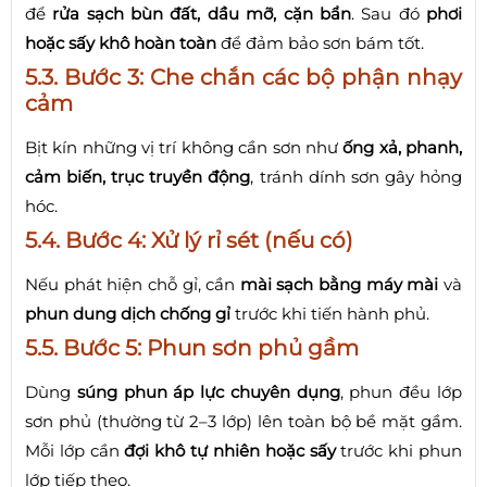
để
rửa sạch bùn đất, dầu mỡ, cặn bẩn
. Sau đó
phơi
hoặc sấy khô hoàn toàn
để đảm bảo sơn bám tốt.
5.3. Bước 3: Che chắn các bộ phận nhạy
cảm
Bịt kín những vị trí không cần sơn như
ống xả, phanh,
cảm biến, trục truyền động
, tránh dính sơn gây hỏng
hóc.
5.4. Bước 4: Xử lý rỉ sét (nếu có)
Nếu phát hiện chỗ gỉ, cần
mài sạch bằng máy mài
và
phun dung dịch chống gỉ
trước khi tiến hành phủ.
5.5. Bước 5: Phun sơn phủ gầm
Dùng
súng phun áp lực chuyên dụng
, phun đều lớp
sơn phủ (thường từ 2–3 lớp) lên toàn bộ bề mặt gầm.
Mỗi lớp cần
đợi khô tự nhiên hoặc sấy
trước khi phun
lớp tiếp theo.