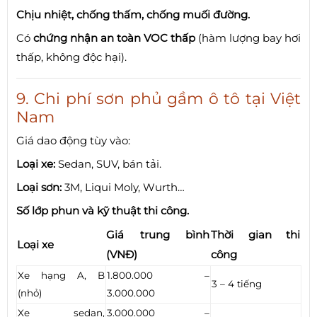
Chịu nhiệt, chống thấm, chống muối đường.
Có
chứng nhận an toàn VOC thấp
(hàm lượng bay hơi
thấp, không độc hại).
9. Chi phí sơn phủ gầm ô tô tại Việt
Nam
Giá dao động tùy vào:
Loại xe:
Sedan, SUV, bán tải.
Loại sơn:
3M, Liqui Moly, Wurth…
Số lớp phun và kỹ thuật thi công.
Giá trung bình
Thời gian thi
Loại xe
(VNĐ)
công
Xe hạng A, B
1.800.000 –
3 – 4 tiếng
(nhỏ)
3.000.000
Xe sedan,
3.000.000 –