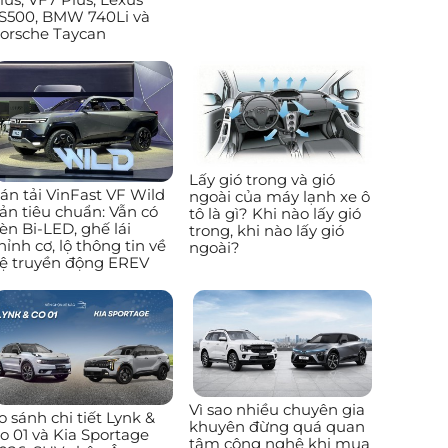
S500, BMW 740Li và
orsche Taycan
Lấy gió trong và gió
án tải VinFast VF Wild
ngoài của máy lạnh xe ô
ản tiêu chuẩn: Vẫn có
tô là gì? Khi nào lấy gió
èn Bi-LED, ghế lái
trong, khi nào lấy gió
hỉnh cơ, lộ thông tin về
ngoài?
ệ truyền động EREV
Vì sao nhiều chuyên gia
o sánh chi tiết Lynk &
khuyên đừng quá quan
o 01 và Kia Sportage
tâm công nghệ khi mua