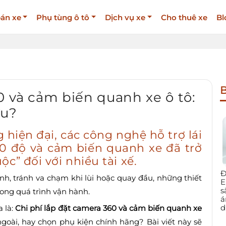
án xe
Phụ tùng ô tô
Dịch vụ xe
Cho thuê xe
Bl
B
0 và cảm biến quanh xe ô tô:
ưu?
 hiện đại, các công nghệ hỗ trợ lái
0 độ
và
cảm biến quanh xe
đã trở
c” đối với nhiều tài xế.
Đ
nh, tránh va chạm khi lùi hoặc quay đầu, những thiết
E
s
trong quá trình vận hành.
á
d
 là:
Chi phí lắp đặt camera 360 và cảm biến quanh xe
goài, hay chọn phụ kiện chính hãng? Bài viết này sẽ