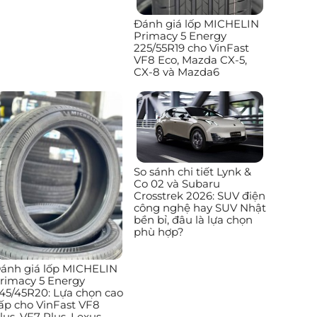
Đánh giá lốp MICHELIN
Primacy 5 Energy
225/55R19 cho VinFast
VF8 Eco, Mazda CX-5,
CX-8 và Mazda6
So sánh chi tiết Lynk &
Co 02 và Subaru
Crosstrek 2026: SUV điện
công nghệ hay SUV Nhật
bền bỉ, đâu là lựa chọn
phù hợp?
ánh giá lốp MICHELIN
rimacy 5 Energy
45/45R20: Lựa chọn cao
ấp cho VinFast VF8
lus, VF7 Plus, Lexus