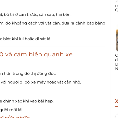
2
m
Q
bố trí ở cản trước, cản sau, hai bên.
m, đo khoảng cách với vật cản, đưa ra cảnh báo bằng
biệt khi lùi hoặc đi sát lề.
360 và cảm biến quanh xe
C
d
L
N
àn hơn trong đô thị đông đúc.
ới người đi bộ, xe máy hoặc vật cản nhỏ.
e chính xác khi vào bãi hẹp.
gười mới lái.
phí sửa chữa