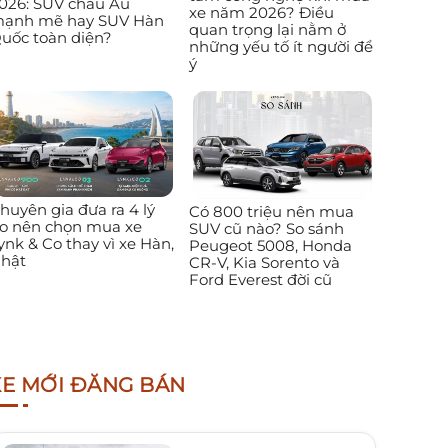
026: SUV châu Âu
xe năm 2026? Điều
ạnh mẽ hay SUV Hàn
quan trọng lại nằm ở
uốc toàn diện?
những yếu tố ít người để
ý
huyên gia đưa ra 4 lý
Có 800 triệu nên mua
o nên chọn mua xe
SUV cũ nào? So sánh
ynk & Co thay vì xe Hàn,
Peugeot 5008, Honda
hật
CR-V, Kia Sorento và
Ford Everest đời cũ
XE MỚI ĐĂNG BÁN