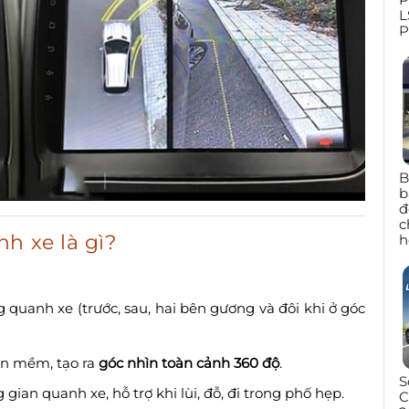
L
P
B
b
đ
c
h xe là gì?
h
 quanh xe (trước, sau, hai bên gương và đôi khi ở góc
ần mềm, tạo ra
góc nhìn toàn cảnh 360 độ
.
S
gian quanh xe, hỗ trợ khi lùi, đỗ, đi trong phố hẹp.
C