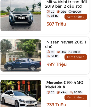
Mitsubishi triton đời
2019 bản 2 cầu stđ
Cũ
Dầu
69000
Số TĐ
Xem thêm
587 Triệu
Nissan navara 2019 1
chủ
Cũ
Dầu
10000
Số TĐ
Xem thêm
497 Triệu
𝐌𝐞𝐫𝐜𝐞𝐝𝐞𝐬 𝐂𝟑𝟎𝟎 𝐀𝐌𝐆
𝐌𝐨𝐝𝐞𝐥 𝟐𝟎𝟏𝟖
Cũ
Xăng
Số TĐ
Xem thêm
739 Triệu