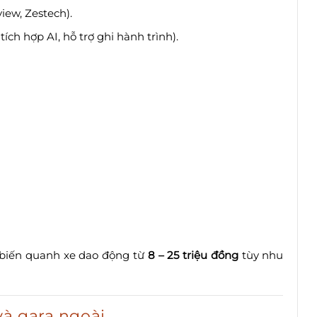
iview, Zestech).
 tích hợp AI, hỗ trợ ghi hành trình).
m biến quanh xe dao động từ
8 – 25 triệu đồng
tùy nhu
và gara ngoài