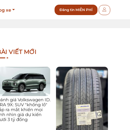
og xe
Đăng tin MIỄN PHÍ
ÀI VIẾT MỚI
ánh giá Volkswagen ID.
RA 9X: SUV "khổng lồ"
ắp ra mắt khiến mọi
nh nhìn giá dự kiến
ưới 3 tỷ đồng