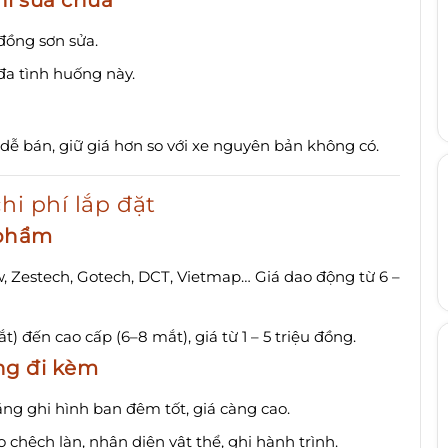
đồng sơn sửa.
đa tình huống này.
ễ bán, giữ giá hơn so với xe nguyên bản không có.
hi phí lắp đặt
 phẩm
w, Zestech, Gotech, DCT, Vietmap… Giá dao động từ 6 –
) đến cao cấp (6–8 mắt), giá từ 1 – 5 triệu đồng.
ăng đi kèm
ăng ghi hình ban đêm tốt, giá càng cao.
 chệch làn, nhận diện vật thể, ghi hành trình.