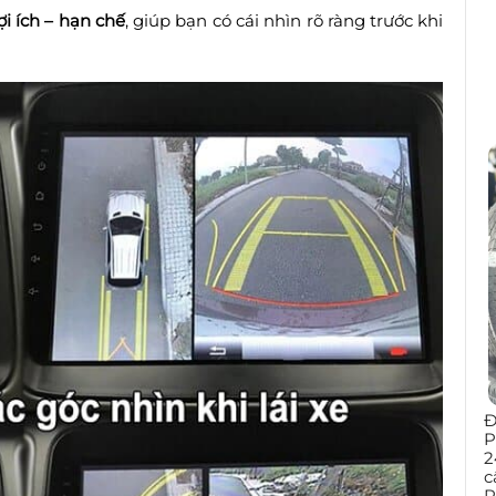
ợi ích – hạn chế
, giúp bạn có cái nhìn rõ ràng trước khi
Đ
P
2
c
P