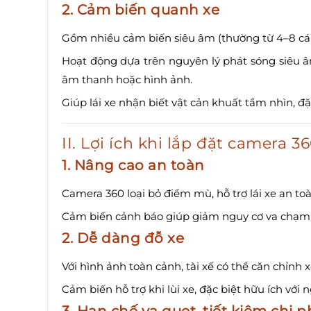
2. Cảm biến quanh xe
Gồm nhiều cảm biến siêu âm (thường từ 4–8 cái), 
Hoạt động dựa trên nguyên lý phát sóng siêu â
âm thanh hoặc hình ảnh.
Giúp lái xe nhận biết vật cản khuất tầm nhìn, đặc 
II. Lợi ích khi lắp đặt camera 
1. Nâng cao an toàn
Camera 360 loại bỏ điểm mù, hỗ trợ lái xe an to
Cảm biến cảnh báo giúp giảm nguy cơ va chạm v
2. Dễ dàng đỗ xe
Với hình ảnh toàn cảnh, tài xế có thể căn chỉnh x
Cảm biến hỗ trợ khi lùi xe, đặc biệt hữu ích với n
3. Hạn chế va quẹt, tiết kiệm chi 