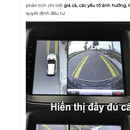
phân tích chi tiết
giá cả, các yếu tố ảnh hưởng, l
quyết định đầu tư.