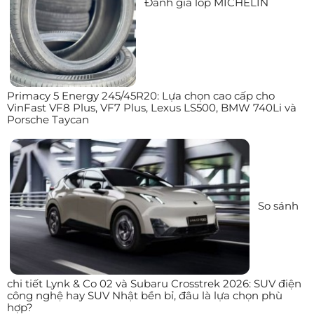
Đánh giá lốp MICHELIN
Primacy 5 Energy 245/45R20: Lựa chọn cao cấp cho
VinFast VF8 Plus, VF7 Plus, Lexus LS500, BMW 740Li và
Porsche Taycan
So sánh
chi tiết Lynk & Co 02 và Subaru Crosstrek 2026: SUV điện
công nghệ hay SUV Nhật bền bỉ, đâu là lựa chọn phù
hợp?