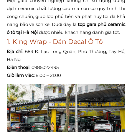
Một gara chuyên nghiệp không chỉ sử dụng dung
dịch ceramic chất lượng cao mà còn có quy trình thi
công chuẩn, giúp lớp phủ bền và phát huy tối đa khả
năng bảo vệ sơn xe. Dưới đây là
top gara phủ ceramic
ô tô tại Hà Nội
được nhiều khách hàng đánh giá tốt.
1. King Wrap - Dán Decal Ô Tô
Địa chỉ:
683 Đ. Lạc Long Quân, Phú Thượng, Tây Hồ,
Hà Nội
Điện thoại:
0985022495
Giờ làm việc:
8:00 – 21:00