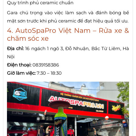
Quy trình phủ ceramic chuẩn
Gara chú trọng vào việc làm sạch và đánh bóng bề
mặt sơn trước khi phủ ceramic để đạt hiệu quả tối ưu.
4. AutoSpaPro Việt Nam – Rửa xe &
chăm sóc xe
Địa chỉ:
16 ngách 1 ngõ 3, Đỗ Nhuận, Bắc Từ Liêm, Hà
Nội
Điện thoại:
0839158386
Giờ làm việc:
7:30 – 18:30