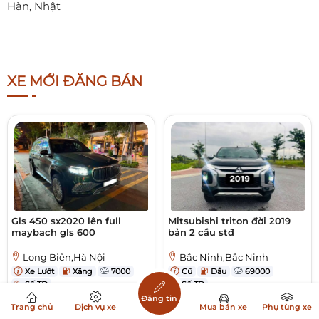
Hàn, Nhật
XE MỚI ĐĂNG BÁN
Gls 450 sx2020 lên full
Mitsubishi triton đời 2019
maybach gls 600
bản 2 cầu stđ
Long Biên,Hà Nội
Bắc Ninh,Bắc Ninh
Xe Lướt
Xăng
7000
Cũ
Dầu
69000
Số TĐ
Số TĐ
Đăng tin
3,69 Tỷ
587 Triệu
Trang chủ
Dịch vụ xe
Mua bán xe
Phụ tùng xe
Xem thêm
Xem thêm