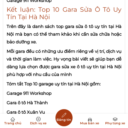
Garage 911 Workshop
Kết luận: Top 10 Gara Sửa Ô Tô Uy
Tín Tại Hà Nội
Trên đây là danh sách top gara sửa ô tô uy tín tại Hà
Nội mà bạn có thể tham khảo khi cần sửa chữa hoặc
bảo dưỡng xe.
Mỗi gara đều có những ưu điểm riêng về vị trí, dịch vụ
và thời gian làm việc. Hy vọng bài viết sẽ giúp bạn dễ
dàng lựa chọn được gara sửa xe ô tô uy tín tại Hà Nội
phù hợp với nhu cầu của mình
Tóm tắt Top 10 garage uy tín tại Hà Nội gồm:
Garage 911 Workshop
Gara ô tô Hà Thành
Gara ô tô Xuân Vụ
Đăng tin
Gara Ô tô Trung Kiên
Trang chủ
Dịch vụ xe
Mua bán xe
Phụ tùng xe