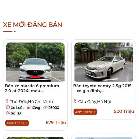
XE MỚI ĐĂNG BÁN
Bán xe mazda 6 premium
Bán toyota camry 2.5g 2015
2.0 at 2024, màu...
– xe gia đình,...
Thủ Đức,Hồ Chí Minh
Cầu Giấy,Hà Nội
Xe Lướt
Xăng
26000
500 Triệu
Xem thêm
Số TĐ
679 Triệu
Xem thêm