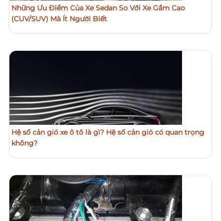
Những Ưu Điểm Của Xe Sedan So Với Xe Gầm Cao
(CUV/SUV) Mà Ít Người Biết
Hệ số cản gió xe ô tô là gì? Hệ số cản gió có quan trọng
không?