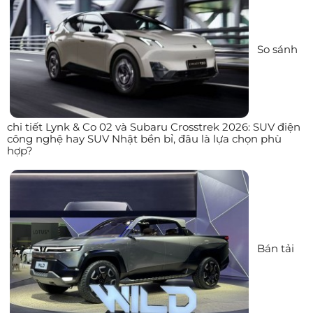
So sánh
chi tiết Lynk & Co 02 và Subaru Crosstrek 2026: SUV điện
công nghệ hay SUV Nhật bền bỉ, đâu là lựa chọn phù
hợp?
Bán tải