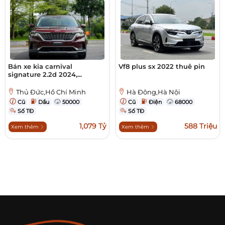
Bán xe kia carnival
Vf8 plus sx 2022 thuê pin
signature 2.2d 2024,...
Thủ Đức,Hồ Chí Minh
Hà Đông,Hà Nội
Cũ
Dầu
50000
Cũ
Điện
68000
Số TĐ
Số TĐ
1,079 Tỷ
588 Triệu
Xem thêm
Xem thêm