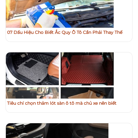
07 Dấu Hiệu Cho Biết Ắc Quy Ô Tô Cần Phải Thay Thế
Tiêu chí chọn thảm lót sàn ô tô mà chủ xe nên biết