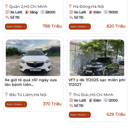
Quận 2,Hồ Chí Minh
Hà Đông,Hà Nội
Xe Lướt
Xăng
28000
Xe Lướt
Điện
19000
Số TĐ
Số TĐ
788 Triệu
820 Triệu
Xem thêm
Xem thêm
Xe giờ rẻ quá rồi! ngày xưa
Vf7 s dk 7/2025 sạc miển phí
lăn bánh tiền...
7/2027
Bắc Từ Liêm,Hà Nội
Thủ Đức,Hồ Chí Minh
Xe Lướt
Điện
12000
370 Triệu
Xem thêm
Số TĐ
629 Triệu
Xem thêm