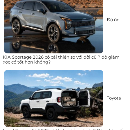
Độ ồn
KIA Sportage 2026 có cải thiện so với đời cũ ? độ giảm
xóc có tốt hơn không?
Toyota