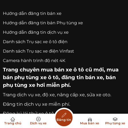
Hướng dẫn đăng tin bán xe
Hướng dẫn đăng tin bán Phụ tùng xe
Hướng dẫn đăng tin dịch vụ xe
Danh sách Trụ sạc xe ô tô điện
Danh sách Trụ sạc xe điện Vinfast
Camera hành trình độ nét 4K
Trang chuyên
mua bán xe ô tô
cũ mới,
mua
bán phụ tùng xe ô tô
, đăng tin bán xe, bán
phụ tùng xe hơi miễn phí.
Trang
dịch vụ xe
, độ xe, nâng cấp xe, sửa xe oto.
Đăng tin dịch vụ xe miễn phí.
Đăng ký lái thử xe ô tô
Đăng tin
Bảo hiểm ô tô tại Đà Lạt
Trang chủ
Dịch vụ xe
Mua bán xe
Phụ tùng xe