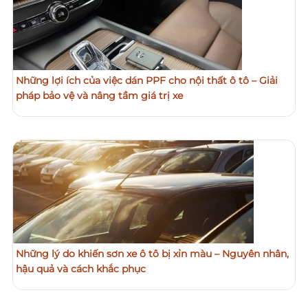
Những lợi ích của việc dán PPF cho nội thất ô tô – Giải
pháp bảo vệ và nâng tầm giá trị xe
Những lý do khiến sơn xe ô tô bị xỉn màu – Nguyên nhân,
hậu quả và cách khắc phục