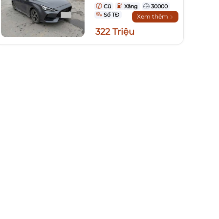
Cũ
Xăng
30000
Số TĐ
Xem thêm
322 Triệu