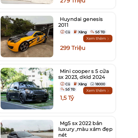
279 Triệu
Huyndai genesis
2011
Cũ
Xăng
Số TĐ
Xem thêm
299 Triệu
Mini cooper s 5 cửa
sx 2023, dkld 2024
Cũ
Xăng
18000
Số TĐ
Xem thêm
1,5 Tỷ
Mg5 sx 2022 bản
luxury ,màu xám đẹp
nét