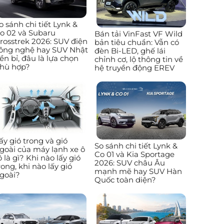
o sánh chi tiết Lynk &
o 02 và Subaru
Bán tải VinFast VF Wild
rosstrek 2026: SUV điện
bản tiêu chuẩn: Vẫn có
ông nghệ hay SUV Nhật
đèn Bi-LED, ghế lái
ền bỉ, đâu là lựa chọn
chỉnh cơ, lộ thông tin về
hù hợp?
hệ truyền động EREV
ấy gió trong và gió
So sánh chi tiết Lynk &
goài của máy lạnh xe ô
Co 01 và Kia Sportage
ô là gì? Khi nào lấy gió
2026: SUV châu Âu
rong, khi nào lấy gió
mạnh mẽ hay SUV Hàn
goài?
Quốc toàn diện?