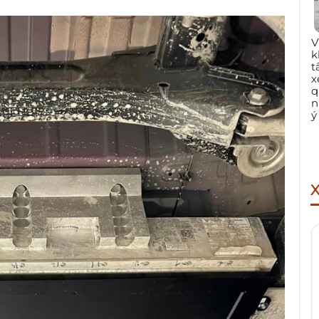
V
k
t
x
q
n
ý