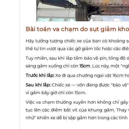
Bài toán va chạm do sụt giảm k
Hãy tưởng tượng chiếc xe của bạn có khoảng
thể tự tin vượt qua các gờ giảm tốc hoặc các đ
Tuy nhiên, sau khi lắp tấm bảo vệ pin, tổng độ
sáng gầm xuống chỉ còn
15cm
. Lúc này, một "ngh
Trước khi lắp:
Xe đi qua chướng ngại vật 16cm ho
Sau khi lắp:
Chiếc xe — vốn đang được "bảo vệ"
vì gầm bây giờ chỉ còn 15cm.
Việc va chạm thường xuyên hơn không chỉ gây 
tục lên các điểm bắt vít của khung gầm. Thay 
nhử" khiến xe dễ bị sập gầm hơn trong các tìn