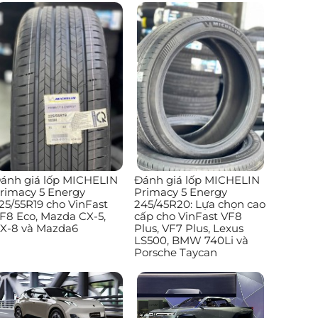
ánh giá lốp MICHELIN
Đánh giá lốp MICHELIN
rimacy 5 Energy
Primacy 5 Energy
25/55R19 cho VinFast
245/45R20: Lựa chọn cao
F8 Eco, Mazda CX-5,
cấp cho VinFast VF8
X-8 và Mazda6
Plus, VF7 Plus, Lexus
LS500, BMW 740Li và
Porsche Taycan