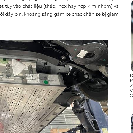
t tùy vào chất liệu (thép, inox hay hợp kim nhôm) và
ưới đáy pin, khoảng sáng gầm xe chắc chắn sẽ bị giảm
Đ
P
2
V
C