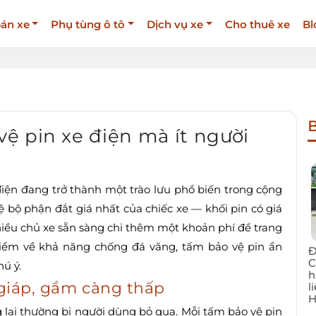
án xe
Phụ tùng ô tô
Dịch vụ xe
Cho thuê xe
Bl
B
ệ pin xe điện mà ít người
điện đang trở thành một trào lưu phổ biến trong cộng
ệ bộ phận đắt giá nhất của chiếc xe — khối pin có giá
hiều chủ xe sẵn sàng chi thêm một khoản phí để trang
 điểm về khả năng chống đá văng, tấm bảo vệ pin ẩn
Đ
C
ú ý.
h
p giáp, gầm càng thấp
l
H
 lại thường bị người dùng bỏ qua. Mỗi tấm bảo vệ pin