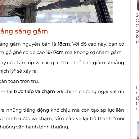
S
C
C
hoảng sáng gầm
c
b
p
 sáng gầm nguyên bản là
18cm
. Với độ cao này, bạn có
iểm gồ ghề có độ cao
16-17cm
mà không sợ chạm gầm.
 dày của tấm ốp và các giá đỡ có thể làm giảm khoảng
ịch lý" sẽ xảy ra:
àn toàn trơn tru.
L
 — lại
trực tiếp va chạm
với chính chướng ngại vật đó
n
t
t
n
ra những tiếng động khó chịu mà còn tạo áp lực liên
vì tránh được va chạm, tấm bảo vệ lại trở thành "mồi
h huống vận hành bình thường.