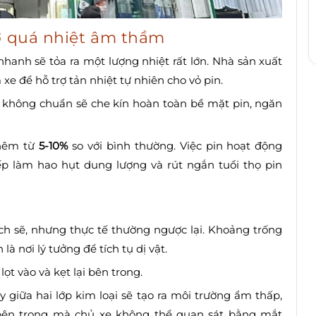
cơ quá nhiệt âm thầm
 nhanh sẽ tỏa ra một lượng nhiệt rất lớn. Nhà sản xuất
xe để hỗ trợ tản nhiệt tự nhiên cho vỏ pin.
ế không chuẩn sẽ che kín hoàn toàn bề mặt pin, ngăn
thêm từ
5-10%
so với bình thường. Việc pin hoạt động
tiếp làm hao hụt dung lượng và rút ngắn tuổi thọ pin
ch sẽ, nhưng thực tế thường ngược lại. Khoảng trống
à nơi lý tưởng để tích tụ dị vật.
ọt vào và kẹt lại bên trong.
giữa hai lớp kim loại sẽ tạo ra môi trường ẩm thấp,
ừ bên trong mà chủ xe không thể quan sát bằng mắt