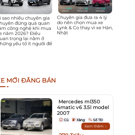
Chuyên gia đưa ra 4 lý
ì sao nhiều chuyên gia
do nên chọn mua xe
huyên đừng quá quan
Lynk & Co thay vì xe Hàn,
âm công nghệ khi mua
Nhật
e năm 2026? Điều
uan trọng lại nằm ở
hững yếu tố ít người để
XE MỚI ĐĂNG BÁN
Mercedes ml350
4matic v6 3.5l model
2007
Cũ
Xăng
Số TĐ
Xem thêm