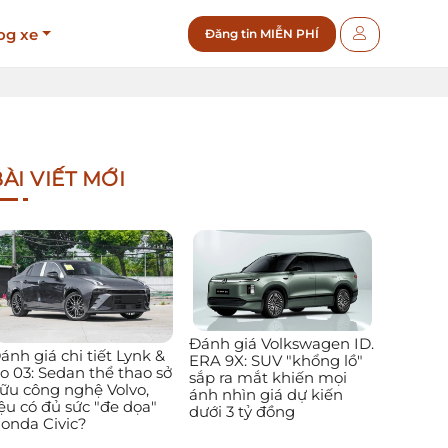
og xe
Đăng tin MIỄN PHÍ
ÀI VIẾT MỚI
Đánh giá Volkswagen ID.
ánh giá chi tiết Lynk &
ERA 9X: SUV "khổng lồ"
o 03: Sedan thể thao sở
sắp ra mắt khiến mọi
ữu công nghệ Volvo,
ánh nhìn giá dự kiến
iệu có đủ sức "đe dọa"
dưới 3 tỷ đồng
onda Civic?