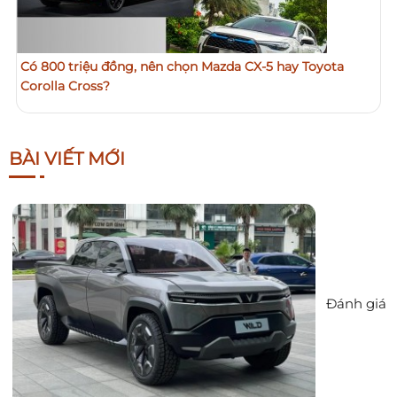
Có 800 triệu đồng, nên chọn Mazda CX-5 hay Toyota
Corolla Cross?
BÀI VIẾT MỚI
Đánh giá