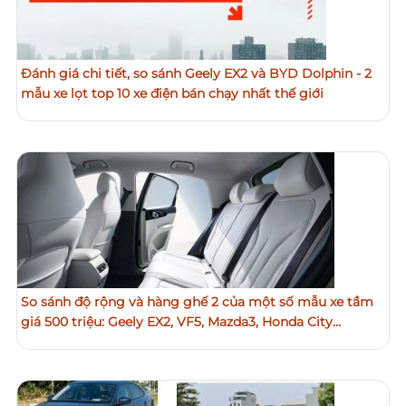
Đánh giá chi tiết, so sánh Geely EX2 và BYD Dolphin - 2
mẫu xe lọt top 10 xe điện bán chạy nhất thế giới
So sánh độ rộng và hàng ghế 2 của một số mẫu xe tầm
giá 500 triệu: Geely EX2, VF5, Mazda3, Honda City…