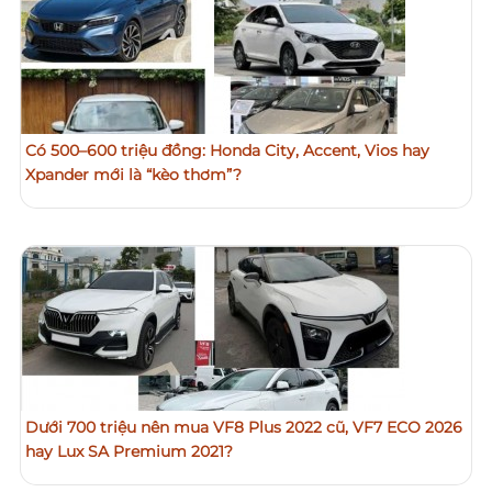
Có 500–600 triệu đồng: Honda City, Accent, Vios hay
Xpander mới là “kèo thơm”?
Dưới 700 triệu nên mua VF8 Plus 2022 cũ, VF7 ECO 2026
hay Lux SA Premium 2021?