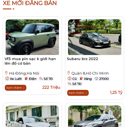
XE MỚI ĐĂNG BÁN
Vf3 mua pin sạc k giới hạn
Subaru brz 2022
lên đồ cơ bản
Hà Đông,Hà Nội
Quận 8,Hồ Chí Minh
Xe Lướt
Điện
Số TĐ
Cũ
Xăng
27000
Số TĐ
222 Triệu
Xem thêm
1,25 Tỷ
Xem thêm