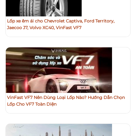
Lốp xe êm ái cho Chevrolet Captiva, Ford Territory,
Jaecoo J7, Volvo XC40, VinFast VF7
VinFast VF7 Nên Dùng Loại Lốp Nào? Hướng Dẫn Chọn
Lốp Cho VF7 Toàn Diện