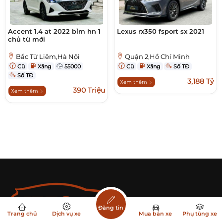
Accent 1.4 at 2022 bỉm hn 1
Lexus rx350 fsport sx 2021
chủ từ mới
Bắc Từ Liêm,Hà Nội
Quận 2,Hồ Chí Minh
Cũ
Xăng
55000
Cũ
Xăng
Số TĐ
Số TĐ
3,188 Tỷ
Xem thêm
390 Triệu
Xem thêm
Đăng tin
Trang chủ
Dịch vụ xe
Mua bán xe
Phụ tùng xe