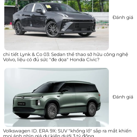
Đánh giá
chi tiết Lynk & Co 03: Sedan thể thao sở hữu công nghệ
Volvo, liệu có đủ sức "đe dọa" Honda Civic?
Đánh giá
Volkswagen ID. ERA 9X: SUV "khổng lồ" sắp ra mắt khiến
mọi ánh nhìn giá dự kiến dưới 3 tỷ đồng