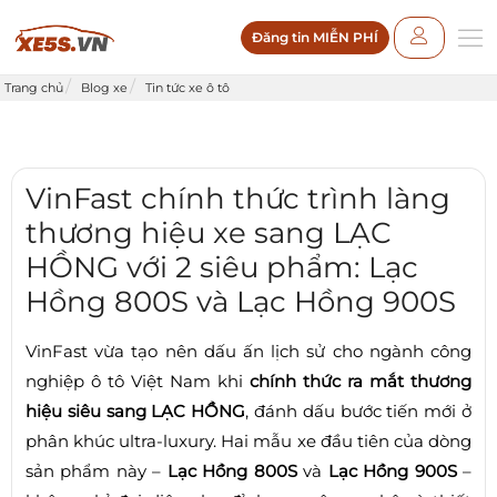
Đăng tin MIỄN PHÍ
Trang chủ
Blog xe
Tin tức xe ô tô
VinFast chính thức trình làng
thương hiệu xe sang LẠC
HỒNG với 2 siêu phẩm: Lạc
Hồng 800S và Lạc Hồng 900S
VinFast vừa tạo nên dấu ấn lịch sử cho ngành công
nghiệp ô tô Việt Nam khi
chính thức ra mắt thương
hiệu siêu sang LẠC HỒNG
, đánh dấu bước tiến mới ở
phân khúc ultra-luxury. Hai mẫu xe đầu tiên của dòng
sản phẩm này –
Lạc Hồng 800S
và
Lạc Hồng 900S
–