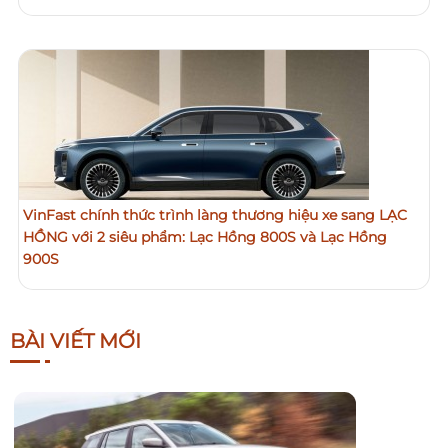
VinFast chính thức trình làng thương hiệu xe sang LẠC
HỒNG với 2 siêu phẩm: Lạc Hồng 800S và Lạc Hồng
900S
BÀI VIẾT MỚI