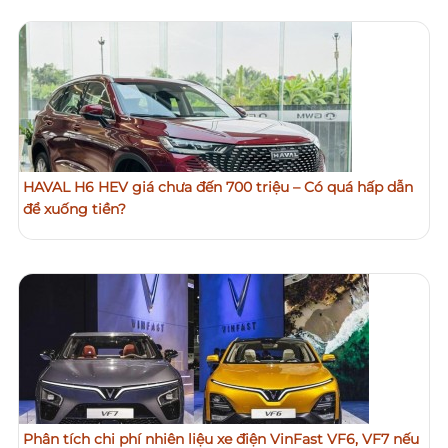
HAVAL H6 HEV giá chưa đến 700 triệu – Có quá hấp dẫn
để xuống tiền?
Phân tích chi phí nhiên liệu xe điện VinFast VF6, VF7 nếu