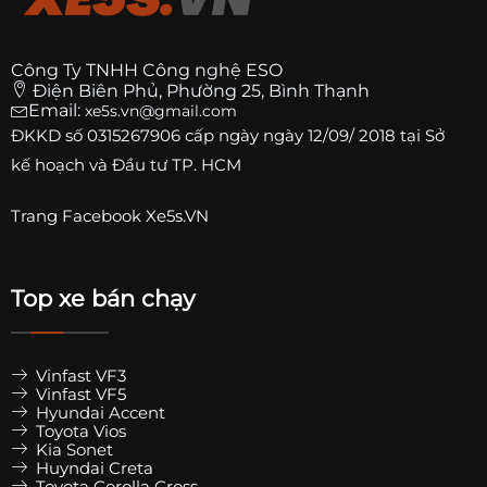
Công Ty TNHH Công nghệ ESO
Điện Biên Phủ, Phường 25, Bình Thạnh
Email:
xe5s.vn@gmail.com
ĐKKD số
0315267906
cấp ngày ngày 12/09/ 2018 tại Sở
kế hoạch và Đầu tư TP. HCM
Trang
Facebook Xe5s.VN
Top xe bán chạy
Vinfast VF3
Vinfast VF5
Hyundai Accent
Toyota Vios
Kia Sonet
Huyndai Creta
Toyota Corolla Cross