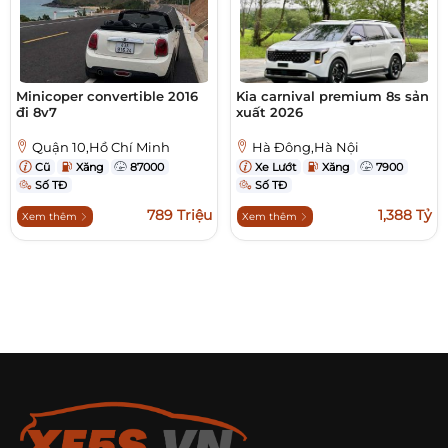
Minicoper convertible 2016
Kia carnival premium 8s sản
đi 8v7
xuất 2026
Quận 10,Hồ Chí Minh
Hà Đông,Hà Nội
Cũ
Xăng
87000
Xe Lướt
Xăng
7900
Số TĐ
Số TĐ
789 Triệu
1,388 Tỷ
Xem thêm
Xem thêm