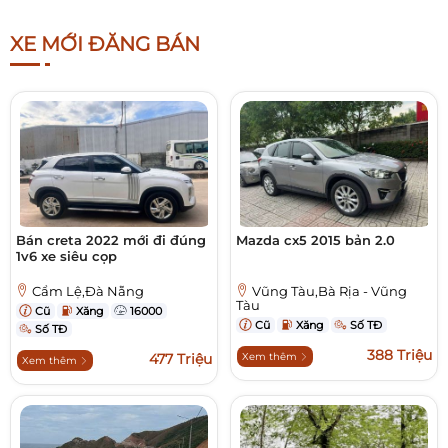
XE MỚI ĐĂNG BÁN
Bán creta 2022 mới đi đúng
Mazda cx5 2015 bản 2.0
1v6 xe siêu cọp
Cẩm Lệ,Đà Nẵng
Vũng Tàu,Bà Rịa - Vũng
Tàu
Cũ
Xăng
16000
Cũ
Xăng
Số TĐ
Số TĐ
388 Triệu
477 Triệu
Xem thêm
Xem thêm