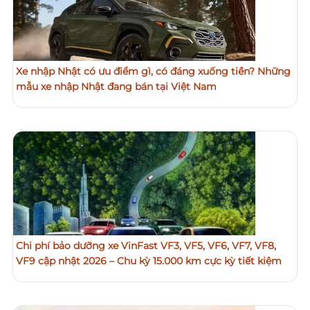
Xe nhập Nhật có ưu điểm gì, có đáng xuống tiền? Những
mẫu xe nhập Nhật đang bán tại Việt Nam
Chi phí bảo dưỡng xe VinFast VF3, VF5, VF6, VF7, VF8,
VF9 cập nhật 2026 – Chu kỳ 15.000 km cực kỳ tiết kiệm