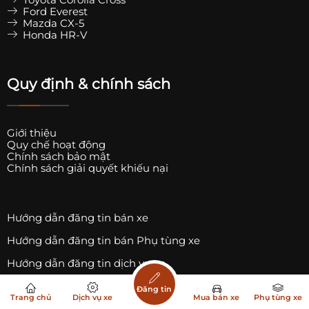
Ford Everest
Mazda CX-5
Honda HR-V
Quy định & chính sách
Giới thiệu
Quy chế hoạt động
Chính sách bảo mật
Chính sách giải quyết khiếu nại
Hướng dẫn đăng tin bán xe
Hướng dẫn đăng tin bán Phụ tùng xe
Hướng dẫn đăng tin dịch vụ xe
Danh sách Trụ sạc xe ô tô điện
Đăng tin
Trang chủ
Dịch vụ xe
Mua bán xe
Phụ tùng xe
Danh sách Trụ sạc xe điện Vinfast