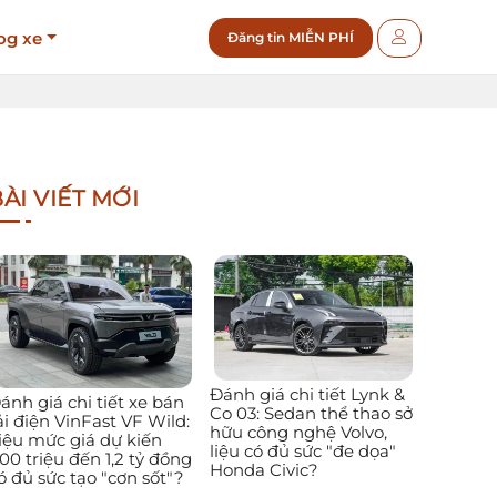
og xe
Đăng tin MIỄN PHÍ
ÀI VIẾT MỚI
Đánh giá chi tiết Lynk &
ánh giá chi tiết xe bán
Co 03: Sedan thể thao sở
ải điện VinFast VF Wild:
hữu công nghệ Volvo,
iệu mức giá dự kiến
liệu có đủ sức "đe dọa"
00 triệu đến 1,2 tỷ đồng
Honda Civic?
ó đủ sức tạo "cơn sốt"?