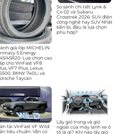
So sánh chi tiết Lynk &
Co 02 và Subaru
Crosstrek 2026: SUV điện
công nghệ hay SUV Nhật
bền bỉ, đâu là lựa chọn
phù hợp?
ánh giá lốp MICHELIN
rimacy 5 Energy
45/45R20: Lựa chọn cao
ấp cho VinFast VF8
lus, VF7 Plus, Lexus
S500, BMW 740Li và
orsche Taycan
Lấy gió trong và gió
án tải VinFast VF Wild
ngoài của máy lạnh xe ô
ản tiêu chuẩn: Vẫn có
tô là gì? Khi nào lấy gió