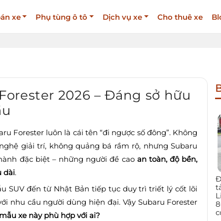
án xe
Phụ tùng ô tô
Dịch vụ xe
Cho thuê xe
Bl
B
orester 2026 – Đáng sở hữu
ầu
u Forester luôn là cái tên “đi ngược số đông”. Không
nghệ giải trí, không quảng bá rầm rộ, nhưng Subaru
thành đặc biệt – những người đề cao
an toàn, độ bền,
u dài
.
Đ
t
u SUV đến từ Nhật Bản tiếp tục duy trì triết lý cốt lõi
L
với nhu cầu người dùng hiện đại. Vậy Subaru Forester
8
c
mẫu xe này phù hợp với ai?