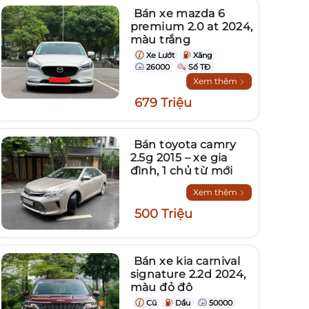
Bán xe mazda 6
premium 2.0 at 2024,
màu trắng
Xe Lướt
Xăng
26000
Số TĐ
Xem thêm
679 Triệu
Bán toyota camry
2.5g 2015 – xe gia
đình, 1 chủ từ mới
Xem thêm
500 Triệu
Bán xe kia carnival
signature 2.2d 2024,
màu đỏ đô
Cũ
Dầu
50000