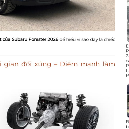
t của Subaru Forester 2026
để hiểu vì sao đây là chiếc
Đ
P
2
c
i gian đối xứng – Điểm mạnh làm
P
L
P
B
b