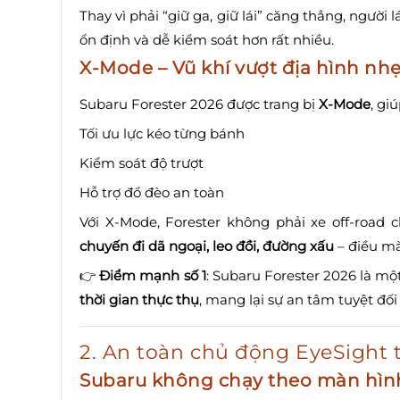
Thay vì phải “giữ ga, giữ lái” căng thẳng, người l
ổn định và dễ kiểm soát hơn rất nhiều.
X-Mode – Vũ khí vượt địa hình nh
Subaru Forester 2026 được trang bị
X-Mode
, giú
Tối ưu lực kéo từng bánh
Kiểm soát độ trượt
Hỗ trợ đổ đèo an toàn
Với X-Mode, Forester không phải xe off-road
chuyến đi dã ngoại, leo đồi, đường xấu
– điều mà
👉
Điểm mạnh số 1
: Subaru Forester 2026 là mộ
thời gian thực thụ
, mang lại sự an tâm tuyệt đối
2. An toàn chủ động EyeSight t
Subaru không chạy theo màn hình