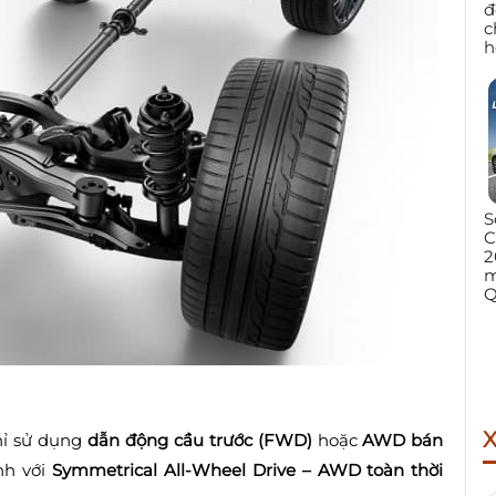
đ
c
h
S
C
2
m
Q
hỉ sử dụng
dẫn động cầu trước (FWD)
hoặc
AWD bán
nh với
Symmetrical All-Wheel Drive – AWD toàn thời