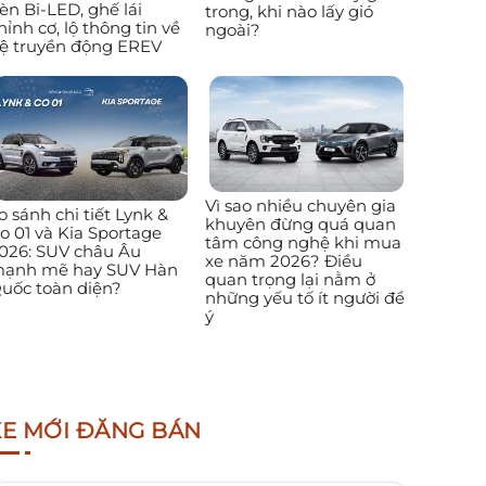
èn Bi-LED, ghế lái
trong, khi nào lấy gió
hỉnh cơ, lộ thông tin về
ngoài?
ệ truyền động EREV
Vì sao nhiều chuyên gia
o sánh chi tiết Lynk &
khuyên đừng quá quan
o 01 và Kia Sportage
tâm công nghệ khi mua
026: SUV châu Âu
xe năm 2026? Điều
ạnh mẽ hay SUV Hàn
quan trọng lại nằm ở
uốc toàn diện?
những yếu tố ít người để
ý
XE MỚI ĐĂNG BÁN