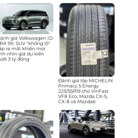
ánh giá Volkswagen ID.
RA 9X: SUV "khổng lồ"
ắp ra mắt khiến mọi
nh nhìn giá dự kiến
ưới 3 tỷ đồng
Đánh giá lốp MICHELIN
Primacy 5 Energy
225/55R19 cho VinFast
VF8 Eco, Mazda CX-5,
CX-8 và Mazda6