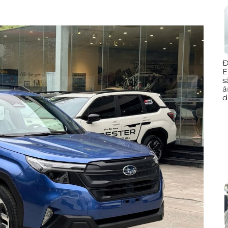
Đ
E
s
á
d