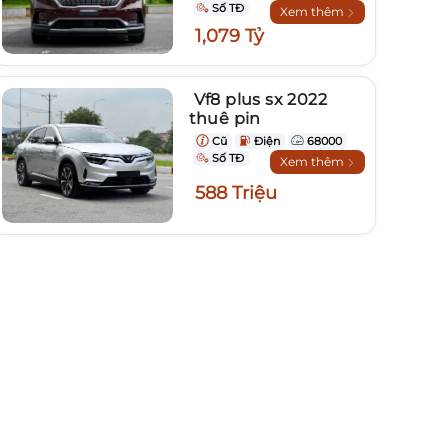
Số TĐ
Xem thêm
1,079 Tỷ
Vf8 plus sx 2022
thuê pin
Cũ
Điện
68000
Số TĐ
Xem thêm
588 Triệu