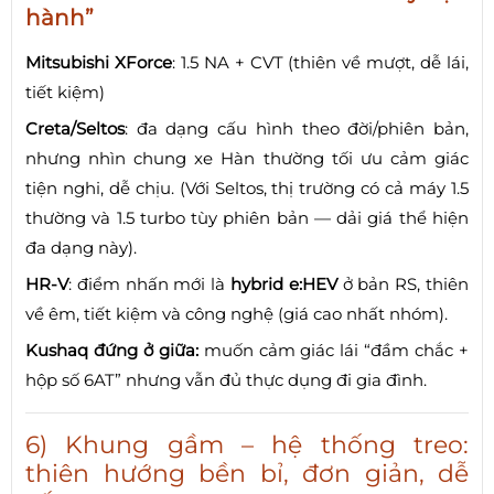
hành”
Mitsubishi XForce
: 1.5 NA + CVT (thiên về mượt, dễ lái,
tiết kiệm)
Creta/Seltos
: đa dạng cấu hình theo đời/phiên bản,
nhưng nhìn chung xe Hàn thường tối ưu cảm giác
tiện nghi, dễ chịu. (Với Seltos, thị trường có cả máy 1.5
thường và 1.5 turbo tùy phiên bản — dải giá thể hiện
đa dạng này).
HR-V
: điểm nhấn mới là
hybrid e:HEV
ở bản RS, thiên
về êm, tiết kiệm và công nghệ (giá cao nhất nhóm).
Kushaq đứng ở giữa:
muốn cảm giác lái “đầm chắc +
hộp số 6AT” nhưng vẫn đủ thực dụng đi gia đình.
6) Khung gầm – hệ thống treo:
thiên hướng bền bỉ, đơn giản, dễ