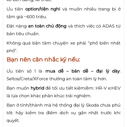
Ưu tiên
option/tiện nghi
và muốn nhiều trang bị ở
tầm giá ~600 triệu.
Đặt nặng
an toàn chủ động
và thích việc có ADAS từ
bản tiêu chuẩn.
Không quá bận tâm chuyện xe phải “phổ biến nhất
phố”.
Bạn nên cân nhắc kỹ nếu:
Ưu tiên số 1 là
mua dễ – bán dễ – đại lý dày
:
Seltos/Creta/XForce thường an toàn tâm lý hơn.
Bạn muốn
hybrid
để tối ưu tiết kiệm/êm: HR-V e:HEV
là lựa chọn khác phân khúc trải nghiệm.
Bạn ở tỉnh/thành mà hệ thống đại lý Skoda chưa phủ
tốt: hãy kiểm tra điểm dịch vụ gần nhất trước khi
quyết.