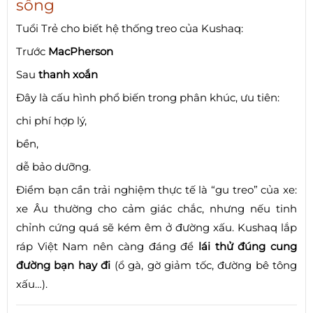
sống
Tuổi Trẻ cho biết hệ thống treo của Kushaq:
Trước
MacPherson
Sau
thanh xoắn
Đây là cấu hình phổ biến trong phân khúc, ưu tiên:
chi phí hợp lý,
bền,
dễ bảo dưỡng.
Điểm bạn cần trải nghiệm thực tế là “gu treo” của xe:
xe Âu thường cho cảm giác chắc, nhưng nếu tinh
chỉnh cứng quá sẽ kém êm ở đường xấu. Kushaq lắp
ráp Việt Nam nên càng đáng để
lái thử đúng cung
đường bạn hay đi
(ổ gà, gờ giảm tốc, đường bê tông
xấu…).