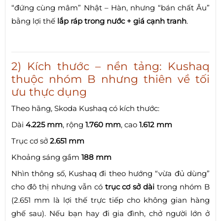
“đứng cùng mâm” Nhật – Hàn, nhưng “bán chất Âu”
bằng lợi thế
lắp ráp trong nước + giá cạnh tranh
.
2) Kích thước – nền tảng: Kushaq
thuộc nhóm B nhưng thiên về tối
ưu thực dụng
Theo hãng, Skoda Kushaq có kích thước:
Dài
4.225 mm
, rộng
1.760 mm
, cao
1.612 mm
Trục cơ sở
2.651 mm
Khoảng sáng gầm
188 mm
Nhìn thông số, Kushaq đi theo hướng “vừa đủ dùng”
cho đô thị nhưng vẫn có
trục cơ sở dài
trong nhóm B
(2.651 mm là lợi thế trực tiếp cho không gian hàng
ghế sau). Nếu bạn hay đi gia đình, chở người lớn ở