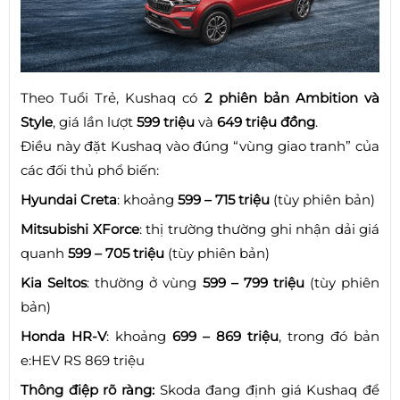
Theo Tuổi Trẻ, Kushaq có
2 phiên bản Ambition và
Style
, giá lần lượt
599 triệu
và
649 triệu đồng
.
Điều này đặt Kushaq vào đúng “vùng giao tranh” của
các đối thủ phổ biến:
Hyundai Creta
: khoảng
599 – 715 triệu
(tùy phiên bản)
Mitsubishi XForce
: thị trường thường ghi nhận dải giá
quanh
599 – 705 triệu
(tùy phiên bản)
Kia Seltos
: thường ở vùng
599 – 799 triệu
(tùy phiên
bản)
Honda HR-V
: khoảng
699 – 869 triệu
, trong đó bản
e:HEV RS 869 triệu
Thông điệp rõ ràng:
Skoda đang định giá Kushaq để