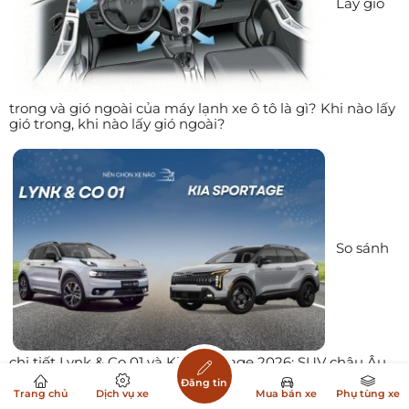
Lấy gió
trong và gió ngoài của máy lạnh xe ô tô là gì? Khi nào lấy
gió trong, khi nào lấy gió ngoài?
So sánh
chi tiết Lynk & Co 01 và Kia Sportage 2026: SUV châu Âu
mạnh mẽ hay SUV Hàn Quốc toàn diện?
Đăng tin
Trang chủ
Dịch vụ xe
Mua bán xe
Phụ tùng xe