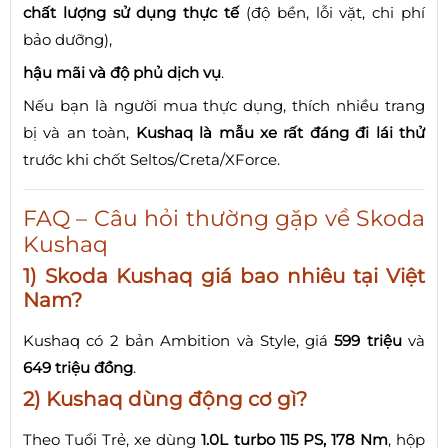
chất lượng sử dụng thực tế
(độ bền, lỗi vặt, chi phí
bảo dưỡng),
hậu mãi và độ phủ dịch vụ
.
Nếu bạn là người mua thực dụng, thích nhiều trang
bị và an toàn,
Kushaq là mẫu xe rất đáng đi lái thử
trước khi chốt Seltos/Creta/XForce.
FAQ – Câu hỏi thường gặp về Skoda
Kushaq
1) Skoda Kushaq giá bao nhiêu tại Việt
Nam?
Kushaq có 2 bản Ambition và Style, giá
599 triệu
và
649 triệu đồng
.
2) Kushaq dùng động cơ gì?
Theo Tuổi Trẻ, xe dùng
1.0L turbo 115 PS, 178 Nm
, hộp