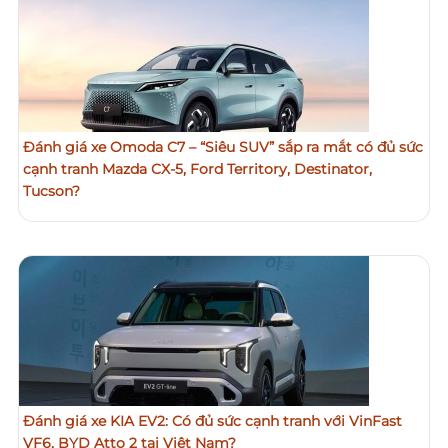
Đánh giá xe Omoda C7 – “Siêu SUV” sắp ra mắt có đủ sức
cạnh tranh Mazda CX-5, Ford Territory, Destinator,
Tucson?
Đánh giá xe KIA EV2: Có đủ sức cạnh tranh với VinFast
VF6, BYD Atto 2 tại Việt Nam?