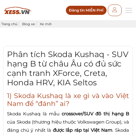
Đăng tin MIỄN PHÍ
Trang chủ
Blog xe
Xe mới
Phân tích Skoda Kushaq - SUV
hạng B từ châu Âu có đủ sức
cạnh tranh XForce, Creta,
Honda HRV, KIA Seltos
1) Skoda Kushaq là xe gì và vào Việt
Nam để “đánh” ai?
Skoda Kushaq là mẫu
crossover/SUV đô thị hạng B
của Skoda (thương hiệu thuộc Volkswagen Group), và
đáng chú ý nhất là
được lắp ráp tại Việt Nam
. Skoda