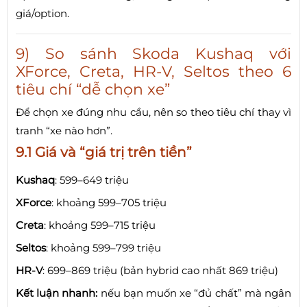
giá/option.
9) So sánh Skoda Kushaq với
XForce, Creta, HR-V, Seltos theo 6
tiêu chí “dễ chọn xe”
Để chọn xe đúng nhu cầu, nên so theo tiêu chí thay vì
tranh “xe nào hơn”.
9.1 Giá và “giá trị trên tiền”
Kushaq
: 599–649 triệu
XForce
: khoảng 599–705 triệu
Creta
: khoảng 599–715 triệu
Seltos
: khoảng 599–799 triệu
HR-V
: 699–869 triệu (bản hybrid cao nhất 869 triệu)
Kết luận nhanh:
nếu bạn muốn xe “đủ chất” mà ngân