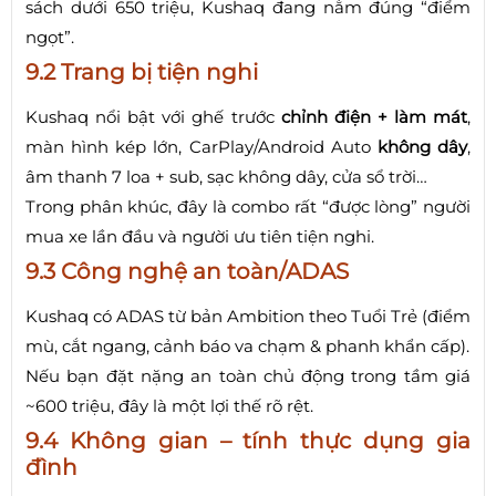
sách dưới 650 triệu, Kushaq đang nằm đúng “điểm
ngọt”.
9.2 Trang bị tiện nghi
Kushaq nổi bật với ghế trước
chỉnh điện + làm mát
,
màn hình kép lớn, CarPlay/Android Auto
không dây
,
âm thanh 7 loa + sub, sạc không dây, cửa sổ trời…
Trong phân khúc, đây là combo rất “được lòng” người
mua xe lần đầu và người ưu tiên tiện nghi.
9.3 Công nghệ an toàn/ADAS
Kushaq có ADAS từ bản Ambition theo Tuổi Trẻ (điểm
mù, cắt ngang, cảnh báo va chạm & phanh khẩn cấp).
Nếu bạn đặt nặng an toàn chủ động trong tầm giá
~600 triệu, đây là một lợi thế rõ rệt.
9.4 Không gian – tính thực dụng gia
đình