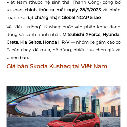
Việt Nam (thuộc hệ sinh thái Thành Công) công bố
Kushaq
chính thức ra mắt ngày 28/6/2025
và nhấn
mạnh xe đạt
chứng nhận Global NCAP 5 sao
.
Về “đấu trường”, Kushaq bước vào phân khúc đang
đông và cạnh tranh nhất:
Mitsubishi XForce, Hyundai
Creta, Kia Seltos, Honda HR-V
— nhóm xe gầm cao cỡ
B bán chạy, dễ mua, dễ dùng, nhiều lựa chọn giá và
phiên bản.
Giá bán Skoda Kushaq tại Việt Nam