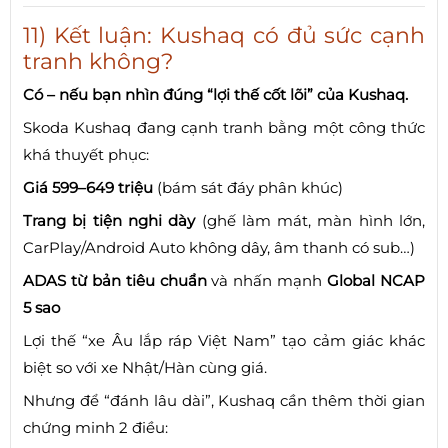
11) Kết luận: Kushaq có đủ sức cạnh
tranh không?
Có – nếu bạn nhìn đúng “lợi thế cốt lõi” của Kushaq.
Skoda Kushaq đang cạnh tranh bằng một công thức
khá thuyết phục:
Giá 599–649 triệu
(bám sát đáy phân khúc)
Trang bị tiện nghi dày
(ghế làm mát, màn hình lớn,
CarPlay/Android Auto không dây, âm thanh có sub…)
ADAS từ bản tiêu chuẩn
và nhấn mạnh
Global NCAP
5 sao
Lợi thế “xe Âu lắp ráp Việt Nam” tạo cảm giác khác
biệt so với xe Nhật/Hàn cùng giá.
Nhưng để “đánh lâu dài”, Kushaq cần thêm thời gian
chứng minh 2 điều: