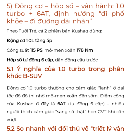
5) Động cơ – hộp số – vận hành: 1.0
turbo + 6AT, định hướng “đi phố
khỏe – đi đường dài nhàn”
Theo Tuổi Trẻ, cả 2 phiên bản Kushaq dùng:
Động cơ 1.0L tăng áp
Công suất
115 PS
, mô-men xoắn
178 Nm
Hộp số tự động 6 cấp
, dẫn động cầu trước
5.1 Ý nghĩa của 1.0 turbo trong phân
khúc B-SUV
Động cơ 1.0 turbo thường cho cảm giác “lanh” ở dải
tốc độ đô thị nhờ mô-men xoắn đến sớm. Điểm cộng
của Kushaq ở đây là
6AT
(tự động 6 cấp) – nhiều
người thích cảm giác “sang số thật” hơn CVT khi cần
vượt.
5.2 So nhanh với đối thủ về “triết lý vận