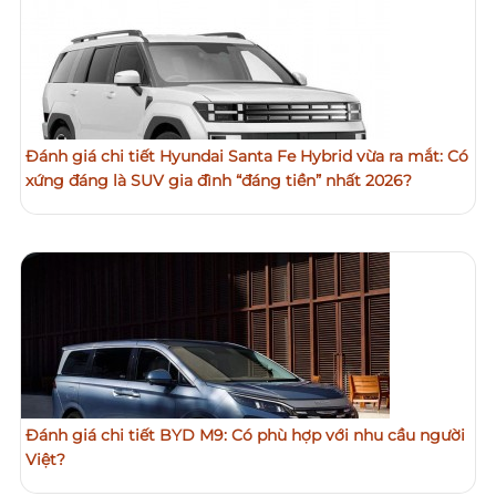
Đánh giá chi tiết Hyundai Santa Fe Hybrid vừa ra mắt: Có
xứng đáng là SUV gia đình “đáng tiền” nhất 2026?
Đánh giá chi tiết BYD M9: Có phù hợp với nhu cầu người
Việt?