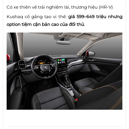
Có xe thiên về trải nghiệm lái, thương hiệu (HR-V)
Kushaq cố gắng tạo vị thế:
giá 599–649 triệu nhưng
option tiệm cận bản cao của đối thủ
.