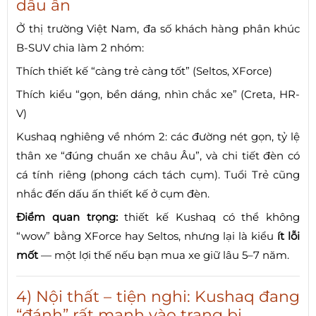
dấu ấn
Ở thị trường Việt Nam, đa số khách hàng phân khúc
B-SUV chia làm 2 nhóm:
Thích thiết kế “càng trẻ càng tốt” (Seltos, XForce)
Thích kiểu “gọn, bền dáng, nhìn chắc xe” (Creta, HR-
V)
Kushaq nghiêng về nhóm 2: các đường nét gọn, tỷ lệ
thân xe “đúng chuẩn xe châu Âu”, và chi tiết đèn có
cá tính riêng (phong cách tách cụm). Tuổi Trẻ cũng
nhắc đến dấu ấn thiết kế ở cụm đèn.
Điểm quan trọng:
thiết kế Kushaq có thể không
“wow” bằng XForce hay Seltos, nhưng lại là kiểu
ít lỗi
mốt
— một lợi thế nếu bạn mua xe giữ lâu 5–7 năm.
4) Nội thất – tiện nghi: Kushaq đang
“đánh” rất mạnh vào trang bị