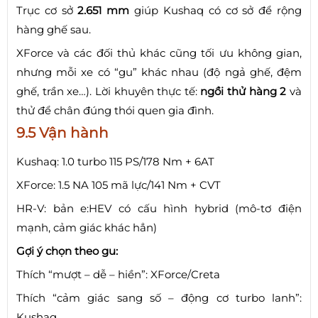
Trục cơ sở
2.651 mm
giúp Kushaq có cơ sở để rộng
hàng ghế sau.
XForce và các đối thủ khác cũng tối ưu không gian,
nhưng mỗi xe có “gu” khác nhau (độ ngả ghế, đệm
ghế, trần xe…). Lời khuyên thực tế:
ngồi thử hàng 2
và
thử để chân đúng thói quen gia đình.
9.5 Vận hành
Kushaq: 1.0 turbo 115 PS/178 Nm + 6AT
XForce: 1.5 NA 105 mã lực/141 Nm + CVT
HR-V: bản e:HEV có cấu hình hybrid (mô-tơ điện
mạnh, cảm giác khác hẳn)
Gợi ý chọn theo gu:
Thích “mượt – dễ – hiền”: XForce/Creta
Thích “cảm giác sang số – động cơ turbo lanh”:
Kushaq