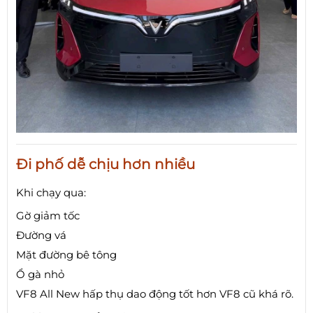
Đi phố dễ chịu hơn nhiều
Khi chạy qua:
Gờ giảm tốc
Đường vá
Mặt đường bê tông
Ổ gà nhỏ
VF8 All New hấp thụ dao động tốt hơn VF8 cũ khá rõ.