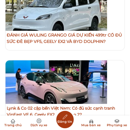
ĐÁNH GIÁ WULING GRANGO GIÁ DỰ KIẾN 499tr CÓ ĐỦ
SỨC ĐÈ BẸP VF5, GEELY EX2 VÀ BYD DOLPHIN?
Lynk & Co 02 cập bến Việt Nam: Có đủ sức cạnh tranh
VinFast VF 6, Geely EX2, BYD Atto 2?
Đăng tin
Trang chủ
Dịch vụ xe
Mua bán xe
Phụ tùng xe