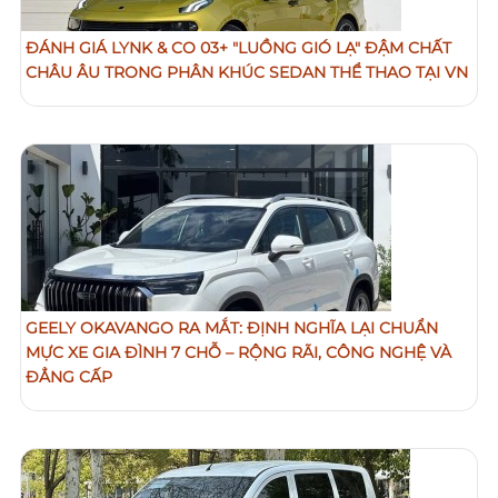
ĐÁNH GIÁ LYNK & CO 03+ "LUỒNG GIÓ LẠ" ĐẬM CHẤT
CHÂU ÂU TRONG PHÂN KHÚC SEDAN THỂ THAO TẠI VN
GEELY OKAVANGO RA MẮT: ĐỊNH NGHĨA LẠI CHUẨN
MỰC XE GIA ĐÌNH 7 CHỖ – RỘNG RÃI, CÔNG NGHỆ VÀ
ĐẲNG CẤP