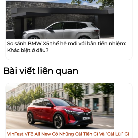
So sánh BMW X5 thế hệ mới với bản tiền nhiệm:
Khác biệt ở đâu?
Bài viết liên quan
VinFast VF8 All New Có Những Cải Tiến Gì Và “Cải Lùi” Gì