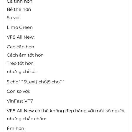
Cá tính hơn
Bề thế hơn
So với:
Limo Green
VF8 All New:
Cao cấp hơn
Cách âm tốt hơn
Treo tốt hơn
nhưng chỉ có:
5 choˆ˜5\text{ chỗ}
5
ch
o
ˆ
˜
Còn so với:
VinFast VF7
VF8 All New có thể không đẹp bằng với một số người,
nhưng chắc chắn:
Êm hơn