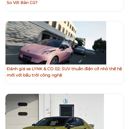
So Với Bản Cũ?
Đánh giá xe LYNK & CO 02: SUV thuần điện cỡ nhỏ thế hệ
mới với bầu trời công nghệ