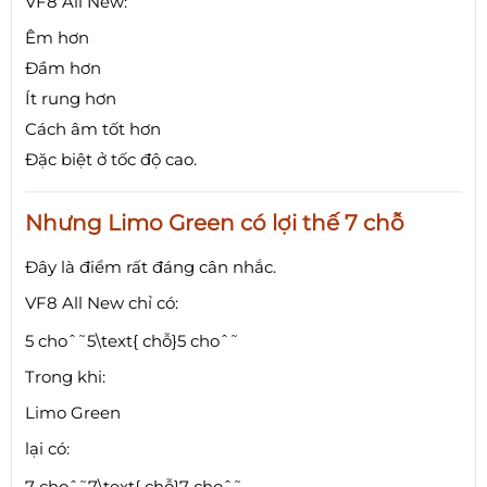
VF8 All New:
Êm hơn
Đầm hơn
Ít rung hơn
Cách âm tốt hơn
Đặc biệt ở tốc độ cao.
Nhưng Limo Green có lợi thế 7 chỗ
Đây là điểm rất đáng cân nhắc.
VF8 All New chỉ có:
5 choˆ˜5\text{ chỗ}
5
ch
o
ˆ
˜
Trong khi:
Limo Green
lại có:
7 choˆ˜7\text{ chỗ}
7
ch
o
ˆ
˜