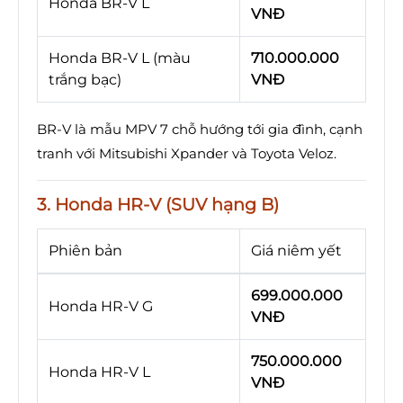
Honda BR-V L
VNĐ
Honda BR-V L (màu
710.000.000
trắng bạc)
VNĐ
BR-V là mẫu MPV 7 chỗ hướng tới gia đình, cạnh
tranh với Mitsubishi Xpander và Toyota Veloz.
3. Honda HR-V (SUV hạng B)
Phiên bản
Giá niêm yết
699.000.000
Honda HR-V G
VNĐ
750.000.000
Honda HR-V L
VNĐ