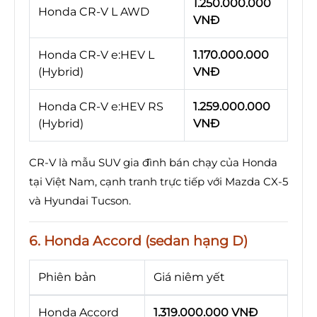
1.250.000.000
Honda CR-V L AWD
VNĐ
Honda CR-V e:HEV L
1.170.000.000
(Hybrid)
VNĐ
Honda CR-V e:HEV RS
1.259.000.000
(Hybrid)
VNĐ
CR-V là mẫu SUV gia đình bán chạy của Honda
tại Việt Nam, cạnh tranh trực tiếp với Mazda CX-5
và Hyundai Tucson.
6. Honda Accord (sedan hạng D)
Phiên bản
Giá niêm yết
Honda Accord
1.319.000.000 VNĐ