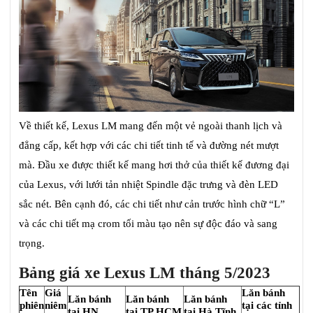
Về thiết kế, Lexus LM mang đến một vẻ ngoài thanh lịch và
đẳng cấp, kết hợp với các chi tiết tinh tế và đường nét mượt
mà. Đầu xe được thiết kế mang hơi thở của thiết kế đương đại
của Lexus, với lưới tản nhiệt Spindle đặc trưng và đèn LED
sắc nét. Bên cạnh đó, các chi tiết như cản trước hình chữ “L”
và các chi tiết mạ crom tối màu tạo nên sự độc đáo và sang
trọng.
Bảng giá xe Lexus LM tháng 5/2023
Tên
Giá
Lăn bánh
Lăn bánh
Lăn bánh
Lăn bánh
phiên
niêm
tại các tỉnh
tại HN
tại TP.HCM
tại Hà Tĩnh