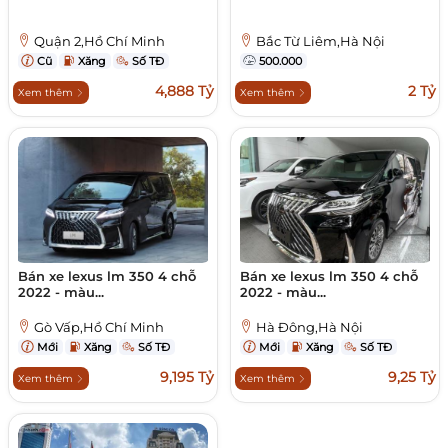
Quận 2,Hồ Chí Minh
Bắc Từ Liêm,Hà Nội
Cũ
Xăng
Số TĐ
500.000
4,888 Tỷ
2 Tỷ
Xem thêm
Xem thêm
Bán xe lexus lm 350 4 chỗ
Bán xe lexus lm 350 4 chỗ
2022 - màu...
2022 - màu...
Gò Vấp,Hồ Chí Minh
Hà Đông,Hà Nội
Mới
Xăng
Số TĐ
Mới
Xăng
Số TĐ
9,195 Tỷ
9,25 Tỷ
Xem thêm
Xem thêm