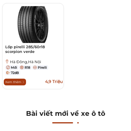
Lốp pirelli 285/60r18
scorpion verde
Hà Đông,Hà Nội
Mới
R18
Pirelli
72dB
4,9 Triệu
Xem thêm
Bài viết mới về xe ô tô