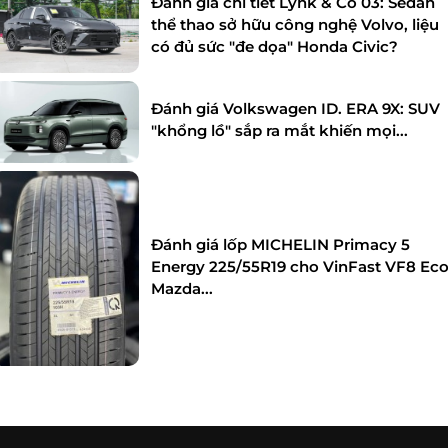
Đánh giá chi tiết Lynk & Co 03: Sedan
thể thao sở hữu công nghệ Volvo, liệu
có đủ sức "đe dọa" Honda Civic?
Đánh giá Volkswagen ID. ERA 9X: SUV
"khổng lồ" sắp ra mắt khiến mọi...
Đánh giá lốp MICHELIN Primacy 5
Energy 225/55R19 cho VinFast VF8 Eco
Mazda...