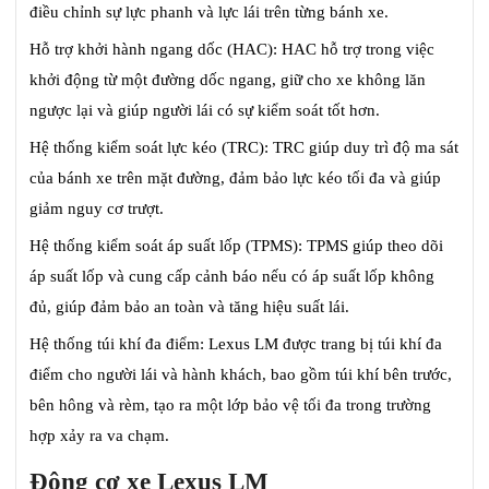
điều chỉnh sự lực phanh và lực lái trên từng bánh xe.
Hỗ trợ khởi hành ngang dốc (HAC): HAC hỗ trợ trong việc
khởi động từ một đường dốc ngang, giữ cho xe không lăn
ngược lại và giúp người lái có sự kiểm soát tốt hơn.
Hệ thống kiểm soát lực kéo (TRC): TRC giúp duy trì độ ma sát
của bánh xe trên mặt đường, đảm bảo lực kéo tối đa và giúp
giảm nguy cơ trượt.
Hệ thống kiểm soát áp suất lốp (TPMS): TPMS giúp theo dõi
áp suất lốp và cung cấp cảnh báo nếu có áp suất lốp không
đủ, giúp đảm bảo an toàn và tăng hiệu suất lái.
Hệ thống túi khí đa điểm: Lexus LM được trang bị túi khí đa
điểm cho người lái và hành khách, bao gồm túi khí bên trước,
bên hông và rèm, tạo ra một lớp bảo vệ tối đa trong trường
hợp xảy ra va chạm.
Động cơ xe Lexus LM