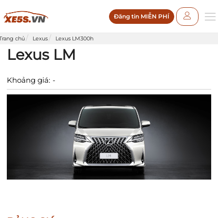
Đăng tin MIỄN PHÍ
Trang chủ
Lexus
Lexus LM300h
Lexus LM
Khoảng giá:
-