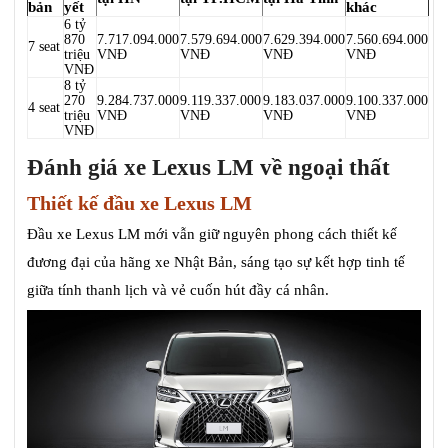
bản
yết
khác
6 tỷ
870
7.717.094.000
7.579.694.000
7.629.394.000
7.560.694.000
7 seat
triệu
VNĐ
VNĐ
VNĐ
VNĐ
VNĐ
8 tỷ
270
9.284.737.000
9.119.337.000
9.183.037.000
9.100.337.000
4 seat
triệu
VNĐ
VNĐ
VNĐ
VNĐ
VNĐ
Đánh giá xe Lexus LM về ngoại thất
Thiết kế đầu xe Lexus LM
Đầu xe Lexus LM mới vẫn giữ nguyên phong cách thiết kế
đương đại của hãng xe Nhật Bản, sáng tạo sự kết hợp tinh tế
giữa tính thanh lịch và vẻ cuốn hút đầy cá nhân.