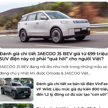
Đánh giá chi tiết JAECOO J5 BEV giá từ 699 triệu
SUV điện này có phải “quá hời” cho người Việt?
JAECOO J5 BEV đang nổi lên như một trong những mẫu xe
đáng chú ý nhất khi được Omoda & JAECOO Việt...
Đánh giá chi tiết xe bán tải điện VinFas
VF Wild: Liệu mức giá dự kiến 800 triệ
đến 1,2 tỷ đồng có đủ sức tạo "cơn sốt"