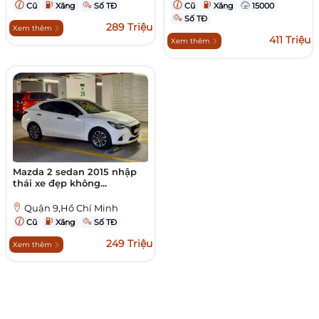
Cũ
Xăng
Số TĐ
Cũ
Xăng
15000
Số TĐ
289 Triệu
Xem thêm
411 Triệu
Xem thêm
Mazda 2 sedan 2015 nhập
thái xe đẹp không...
Quận 9,Hồ Chí Minh
Cũ
Xăng
Số TĐ
249 Triệu
Xem thêm