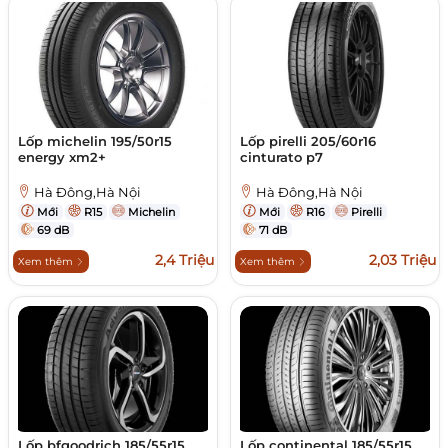
Lốp michelin 195/50r15
Lốp pirelli 205/60r16
energy xm2+
cinturato p7
Hà Đông,Hà Nội
Hà Đông,Hà Nội
Mới
R15
Michelin
Mới
R16
Pirelli
69 dB
71 dB
2,4 Triệu
2,03 Triệu
Xem thêm
Xem thêm
Lốp bfgoodrich 185/55r15
Lốp continental 185/55r15