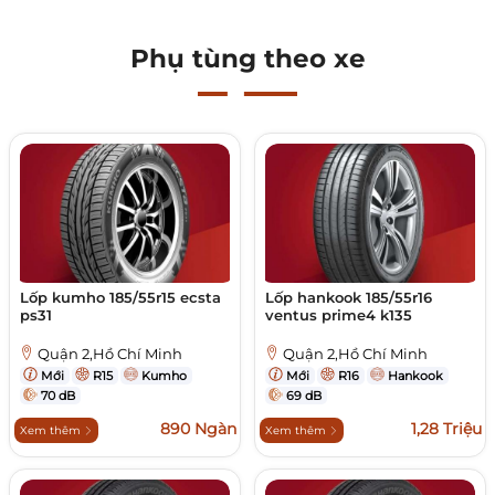
Phụ tùng theo xe
Lốp kumho 185/55r15 ecsta
Lốp hankook 185/55r16
ps31
ventus prime4 k135
Quận 2,Hồ Chí Minh
Quận 2,Hồ Chí Minh
Mới
R15
Kumho
Mới
R16
Hankook
70 dB
69 dB
890 Ngàn
1,28 Triệu
Xem thêm
Xem thêm