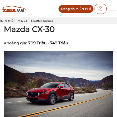
Đăng tin MIỄN PHÍ
Trang chủ
Mazda
Mazda Mazda 2
Mazda CX-30
Khoảng giá:
709 Triệu
-
749 Triệu