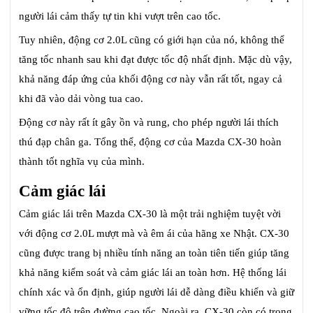
người lái cảm thấy tự tin khi vượt trên cao tốc.
Tuy nhiên, động cơ 2.0L cũng có giới hạn của nó, không thể
tăng tốc nhanh sau khi đạt được tốc độ nhất định. Mặc dù vậy,
khả năng đáp ứng của khối động cơ này vẫn rất tốt, ngay cả
khi đã vào dải vòng tua cao.
Động cơ này rất ít gây ồn và rung, cho phép người lái thích
thú đạp chân ga. Tổng thể, động cơ của Mazda CX-30 hoàn
thành tốt nghĩa vụ của mình.
Cảm giác lái
Cảm giác lái trên Mazda CX-30 là một trải nghiệm tuyệt vời
với động cơ 2.0L mượt mà và êm ái của hãng xe Nhật. CX-30
cũng được trang bị nhiều tính năng an toàn tiên tiến giúp tăng
khả năng kiểm soát và cảm giác lái an toàn hơn. Hệ thống lái
chính xác và ổn định, giúp người lái dễ dàng điều khiển và giữ
vững tốc độ trên đường cao tốc. Ngoài ra, CX-30 còn có trọng