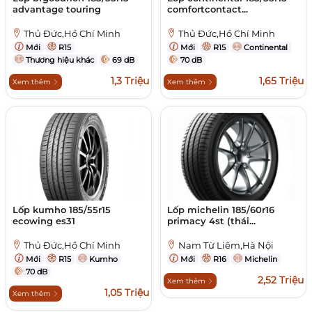
advantage touring
comfortcontact...
Thủ Đức,Hồ Chí Minh
Thủ Đức,Hồ Chí Minh
Mới
R15
Mới
R15
Continental
Thương hiệu khác
69 dB
70 dB
1,3 Triệu
1,65 Triệu
Xem thêm
Xem thêm
Lốp kumho 185/55r15
Lốp michelin 185/60r16
ecowing es31
primacy 4st (thái...
Thủ Đức,Hồ Chí Minh
Nam Từ Liêm,Hà Nội
Mới
R15
Kumho
Mới
R16
Michelin
70 dB
2,52 Triệu
Xem thêm
1,05 Triệu
Xem thêm