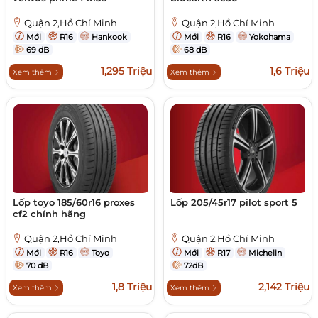
Quận 2,Hồ Chí Minh
Quận 2,Hồ Chí Minh
Mới
R16
Hankook
Mới
R16
Yokohama
69 dB
68 dB
1,295 Triệu
1,6 Triệu
Xem thêm
Xem thêm
Lốp toyo 185/60r16 proxes
Lốp 205/45r17 pilot sport 5
cf2 chính hãng
Quận 2,Hồ Chí Minh
Quận 2,Hồ Chí Minh
Mới
R16
Toyo
Mới
R17
Michelin
70 dB
72dB
1,8 Triệu
2,142 Triệu
Xem thêm
Xem thêm