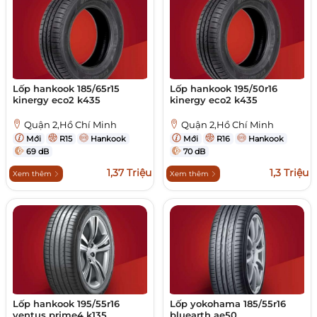
Lốp hankook 185/65r15
Lốp hankook 195/50r16
kinergy eco2 k435
kinergy eco2 k435
Quận 2,Hồ Chí Minh
Quận 2,Hồ Chí Minh
Mới
R15
Hankook
Mới
R16
Hankook
69 dB
70 dB
1,37 Triệu
1,3 Triệu
Xem thêm
Xem thêm
Lốp hankook 195/55r16
Lốp yokohama 185/55r16
ventus prime4 k135
bluearth ae50