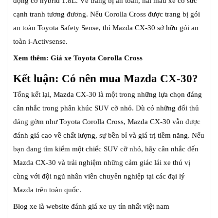
động cơ hybrid 1.8L. Về trang bị an toàn, hai mẫu xe có sức
cạnh tranh tương đương. Nếu Corolla Cross được trang bị gói
an toàn Toyota Safety Sense, thì Mazda CX-30 sở hữu gói an
toàn i-Activsense.
Xem thêm: Giá xe Toyota Corolla Cross
Kết luận: Có nên mua Mazda CX-30?
Tổng kết lại, Mazda CX-30 là một trong những lựa chọn đáng
cân nhắc trong phân khúc SUV cỡ nhỏ. Dù có những đối thủ
đáng gờm như Toyota Corolla Cross, Mazda CX-30 vẫn được
đánh giá cao về chất lượng, sự bền bỉ và giá trị tiềm năng. Nếu
bạn đang tìm kiếm một chiếc SUV cỡ nhỏ, hãy cân nhắc đến
Mazda CX-30 và trải nghiệm những cảm giác lái xe thú vị
cùng với đội ngũ nhân viên chuyên nghiệp tại các đại lý
Mazda trên toàn quốc.
Blog xe là website đánh giá xe uy tín nhất việt nam