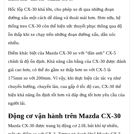
Hốc lốp CX-30 khá lớn, cho phép xe đi qua những đoạn
đường xấu một cách dễ dàng và thoải mái hơn. Hơn nữa, hệ
thống treo CX-30 còn thể hiện sức thuyết phục thông qua độ
ồn thấp khi xe chạy trên những đoạn đường xấu, dằn xóc
nhiều.
Điểm khác biệt của Mazda CX-30 so với “đàn anh” CX-5
chính là độ ổn định. Khả năng cân bằng của CX-30 được đánh
giá cao hơn, có thể do gầm xe thấp hơn so với CX-5 là
175mm so với 200mm. Vì vậy, khi thực hiện các tác vụ như
chuyển hướng, chuyển làn, cua gấp ở tốc độ cao, CX-30 thể
hiện khả năng ổn định tốt hơn và đáp ứng tốt hơn yêu cầu của
người lái.
Động cơ vận hành trên Mazda CX-30
Mazda CX-30 được trang bị động cơ 2.0L hút khí tự nhiên,
một ưu điểm so với CX-3. Tương tự, “anh lớn” Mazda CX-5