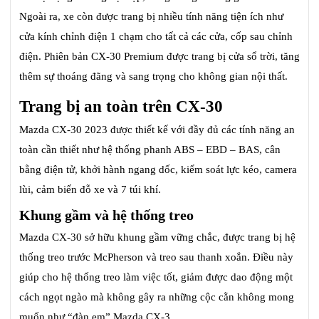
Ngoài ra, xe còn được trang bị nhiều tính năng tiện ích như
cửa kính chỉnh điện 1 chạm cho tất cả các cửa, cốp sau chỉnh
điện. Phiên bản CX-30 Premium được trang bị cửa sổ trời, tăng
thêm sự thoáng đãng và sang trọng cho không gian nội thất.
Trang bị an toàn trên CX-30
Mazda CX-30 2023 được thiết kế với đầy đủ các tính năng an
toàn cần thiết như hệ thống phanh ABS – EBD – BAS, cân
bằng điện tử, khởi hành ngang dốc, kiểm soát lực kéo, camera
lùi, cảm biến đỗ xe và 7 túi khí.
Khung gầm và hệ thống treo
Mazda CX-30 sở hữu khung gầm vững chắc, được trang bị hệ
thống treo trước McPherson và treo sau thanh xoắn. Điều này
giúp cho hệ thống treo làm việc tốt, giảm được dao động một
cách ngọt ngào mà không gây ra những cộc cằn không mong
muốn như “đàn em” Mazda CX-3.