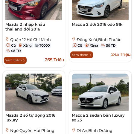
Mazda 2 nhập khẩu
Mazda 2 đời 2016 odo 91k
thailand đời 2016
Quận 12,Hồ Chí Minh
Đồng Xoài,Bình Phước
Cũ
Xăng
70000
Cũ
Xăng
Số TĐ
Số TĐ
245 Triệu
Xem thêm
265 Triệu
Xem thêm
Mazda 2 số tự động 2016
Mazda 2 sedan bản luxury
luxury
sx 23
Ngô Quyền,Hải Phòng
Dĩ An,Bình Dương