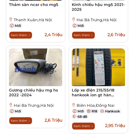
Thảm sàn ncar cho mg5
Kính chiếu hậu mg5 2021-
2025
Thanh Xuân,Hà Nội
Hai Bà Trưng,Hà Nội
Mới
Mới
2,4 Triệu
2,6 Triệu
Xem thêm
Xem thêm
Gương chiếu hậu mg hs
Lốp xe điện 215/55r18
2022 -2024
hankook ion gt hàn...
Hai Bà Trưng,Hà Nội
Biên Hòa,Đồng Nai
Mới
Mới
R18
Hankook
68 dB
2,6 Triệu
Xem thêm
2,95 Triệu
Xem thêm