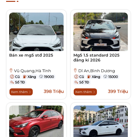
Bán xe mg5 stđ 2025
Mg5 1.5 standard 2025
đăng kí 2026
Vũ Quang,Hà Tĩnh
Dĩ An,Bình Dương
Cũ
Xăng
19000
Cũ
Xăng
15000
Số TĐ
Số TĐ
398 Triệu
399 Triệu
Xem thêm
Xem thêm