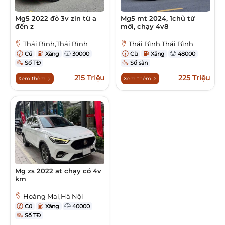
Mg5 2022 đỏ 3v zin từ a
Mg5 mt 2024, 1chủ từ
đến z
mới, chạy 4v8
Thái Bình,Thái Bình
Thái Bình,Thái Bình
Cũ
Xăng
30000
Cũ
Xăng
48000
Số TĐ
Số sàn
215 Triệu
225 Triệu
Xem thêm
Xem thêm
Mg zs 2022 at chạy có 4v
km
Hoàng Mai,Hà Nội
Cũ
Xăng
40000
Số TĐ