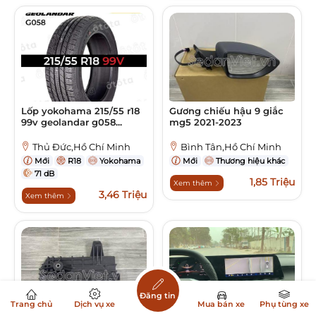
Lốp yokohama 215/55 r18
Gương chiếu hậu 9 giắc
99v geolandar g058...
mg5 2021-2023
Thủ Đức,Hồ Chí Minh
Bình Tân,Hồ Chí Minh
Mới
R18
Yokohama
Mới
Thương hiệu khác
71 dB
1,85 Triệu
Xem thêm
3,46 Triệu
Xem thêm
Đăng tin
Trang chủ
Dịch vụ xe
Mua bán xe
Phụ tùng xe