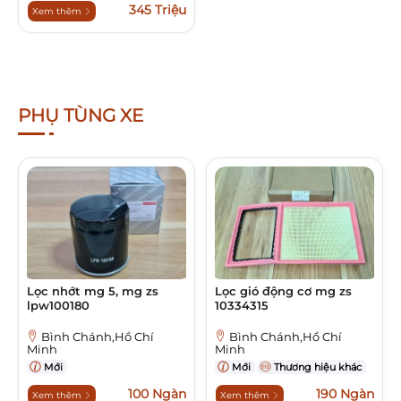
345 Triệu
Xem thêm
PHỤ TÙNG XE
Lọc nhớt mg 5, mg zs
Lọc gió động cơ mg zs
lpw100180
10334315
Bình Chánh,Hồ Chí
Bình Chánh,Hồ Chí
Minh
Minh
Mới
Mới
Thương hiệu khác
100 Ngàn
190 Ngàn
Xem thêm
Xem thêm