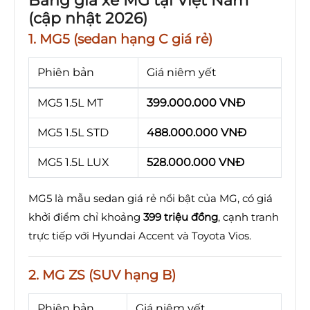
Bảng giá xe MG tại Việt Nam
(cập nhật 2026)
1. MG5 (sedan hạng C giá rẻ)
Phiên bản
Giá niêm yết
MG5 1.5L MT
399.000.000 VNĐ
MG5 1.5L STD
488.000.000 VNĐ
MG5 1.5L LUX
528.000.000 VNĐ
MG5 là mẫu sedan giá rẻ nổi bật của MG, có giá
khởi điểm chỉ khoảng
399 triệu đồng
, cạnh tranh
trực tiếp với Hyundai Accent và Toyota Vios.
2. MG ZS (SUV hạng B)
Phiên bản
Giá niêm yết