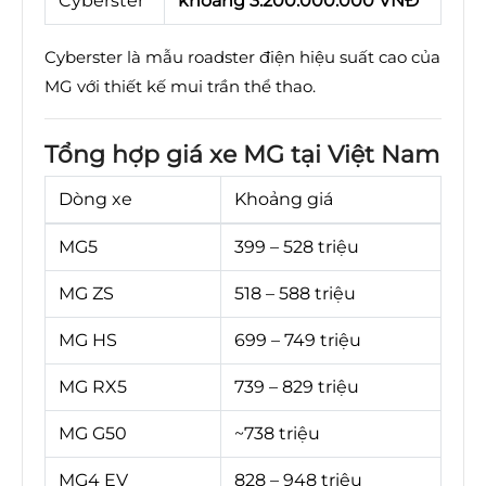
Cyberster
khoảng 3.200.000.000 VNĐ
Cyberster là mẫu roadster điện hiệu suất cao của
MG với thiết kế mui trần thể thao.
Tổng hợp giá xe MG tại Việt Nam
Dòng xe
Khoảng giá
MG5
399 – 528 triệu
MG ZS
518 – 588 triệu
MG HS
699 – 749 triệu
MG RX5
739 – 829 triệu
MG G50
~738 triệu
MG4 EV
828 – 948 triệu