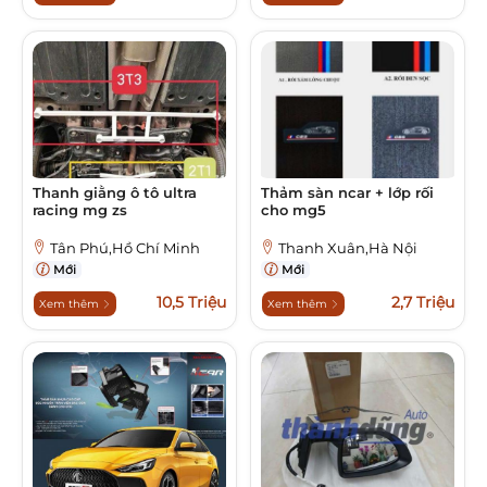
Thanh giằng ô tô ultra
Thảm sàn ncar + lớp rối
racing mg zs
cho mg5
Tân Phú,Hồ Chí Minh
Thanh Xuân,Hà Nội
Mới
Mới
10,5 Triệu
2,7 Triệu
Xem thêm
Xem thêm