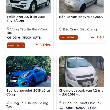
Trailblazer 2.5 lt sx 2018
Bán xe van chevrolet 2009
đky 8/2019
Vũng Tàu,Bà Rịa - Vũng
Bắc Giang,Bắc Giang
Tàu
34 Triệu
Cũ
Xăng
75000
Số TĐ
Xem thêm
395 Triệu
Xem thêm
Spark chevrolet 2015 số tự
Chevrolet spark van 1.2 mt
động
– đời 2016 –...
Vũng Tàu,Bà Rịa - Vũng
Buôn Ma Thuột,Đắk Lắk
Tàu
Cũ
Xăng
100.000
Số TĐ