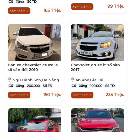
Cũ
Xăng
Số TĐ
99 Triệu
Xem thêm
165 Triệu
Xem thêm
Bán xe chevrolet cruze ls
Chevrolet cruze lt số sàn
số sàn đời 2010
2017
Ngũ Hành Sơn,Đà Nẵng
An Khê,Gia Lai
Cũ
Xăng
200.000
Số TĐ
Cũ
Xăng
100.000
Số TĐ
150 Triệu
235 Triệu
Xem thêm
Xem thêm