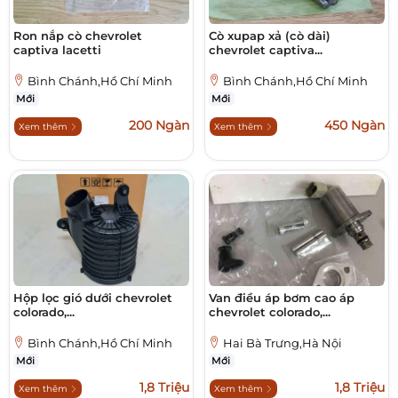
Ron nắp cò chevrolet
Cò xupap xả (cò dài)
captiva lacetti
chevrolet captiva...
Bình Chánh,Hồ Chí Minh
Bình Chánh,Hồ Chí Minh
Mới
Mới
200 Ngàn
450 Ngàn
Xem thêm
Xem thêm
Hộp lọc gió dưới chevrolet
Van điều áp bơm cao áp
colorado,...
chevrolet colorado,...
Bình Chánh,Hồ Chí Minh
Hai Bà Trưng,Hà Nội
Mới
Mới
1,8 Triệu
1,8 Triệu
Xem thêm
Xem thêm