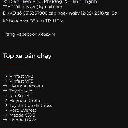
Điện Biên Phủ, Phường 25, Bình Thạnh
Email:
xe5s.vn@gmail.com
ĐKKD số
0315267906
cấp ngày ngày 12/09/ 2018 tại Sở
kế hoạch và Đầu tư TP. HCM
Trang
Facebook Xe5s.VN
Top xe bán chạy
Vinfast VF3
Vinfast VF5
Hyundai Accent
Toyota Vios
Kia Sonet
Huyndai Creta
Toyota Corolla Cross
Ford Everest
Mazda CX-5
Honda HR-V