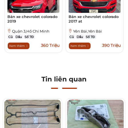
Bán xe chevrolet colorado
Bán xe chevrolet colorado
2019
2017 at
Quận 3,Hồ Chí Minh
Yên Bái,Yên Bái
Cũ
Dầu
Số TĐ
Cũ
Dầu
Số TĐ
360 Triệu
390 Triệu
Xem thêm
Xem thêm
Tin liên quan