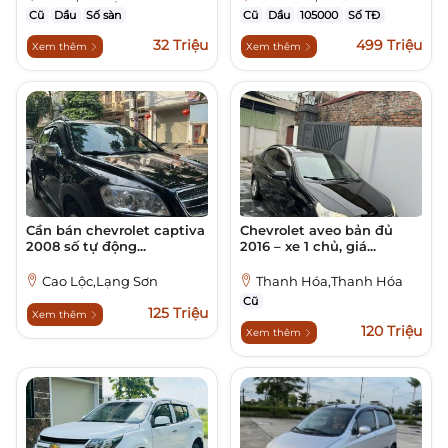
Cũ
Dầu
Số sàn
Cũ
Dầu
105000
Số TĐ
32 Triệu
499 Triệu
Xem thêm
Xem thêm
Cần bán chevrolet captiva
Chevrolet aveo bản đủ
2008 số tự động...
2016 – xe 1 chủ, giá...
Cao Lộc,Lạng Sơn
Thanh Hóa,Thanh Hóa
Cũ
125 Triệu
Xem thêm
120 Triệu
Xem thêm