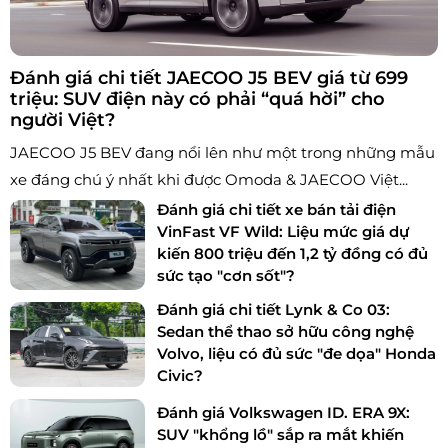
Đánh giá chi tiết JAECOO J5 BEV giá từ 699
triệu: SUV điện này có phải “quá hời” cho
người Việt?
JAECOO J5 BEV đang nổi lên như một trong những mẫu
xe đáng chú ý nhất khi được Omoda & JAECOO Việt...
Đánh giá chi tiết xe bán tải điện
VinFast VF Wild: Liệu mức giá dự
kiến 800 triệu đến 1,2 tỷ đồng có đủ
sức tạo "cơn sốt"?
Đánh giá chi tiết Lynk & Co 03:
Sedan thể thao sở hữu công nghệ
Volvo, liệu có đủ sức "đe dọa" Honda
Civic?
Đánh giá Volkswagen ID. ERA 9X:
SUV "khổng lồ" sắp ra mắt khiến