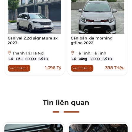
Canival 2.2d signature sx
Cần bán kia morning
2023
gtline 2022
Thanh Trì,Hà Nội
Hà Tĩnh,Hà Tĩnh
Cũ
Dầu
60000
Số TĐ
Cũ
Xăng
18000
Số TĐ
1,096 Tỷ
398 Triệu
Xem thêm
Xem thêm
Tin liên quan