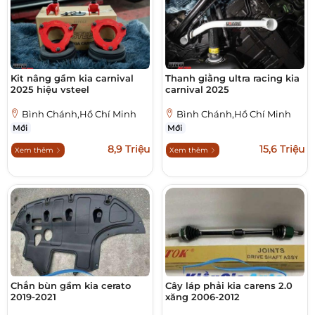
Kit nâng gầm kia carnival
Thanh giằng ultra racing kia
2025 hiệu vsteel
carnival 2025
Bình Chánh,Hồ Chí Minh
Bình Chánh,Hồ Chí Minh
Mới
Mới
8,9 Triệu
15,6 Triệu
Xem thêm
Xem thêm
Chắn bùn gầm kia cerato
Cây láp phải kia carens 2.0
2019-2021
xăng 2006-2012