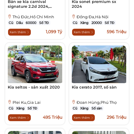
Bán xe kia carnival
Kia sonet premium sx
signature 2.2d 2024,...
2024
Thủ Đức,Hồ Chí Minh
Đống Đa,Hà Nội
Cũ
Dầu
60000
Số TĐ
Cũ
Xăng
20000
Số TĐ
1,099 Tỷ
596 Triệu
Xem thêm
Xem thêm
Kia seltos - sản xuất 2020
Kia cerato 2017, số sàn
Plei Ku,Gia Lai
Đoan Hùng,Phú Thọ
Cũ
Xăng
Số TĐ
Cũ
Xăng
Số sàn
495 Triệu
296 Triệu
Xem thêm
Xem thêm