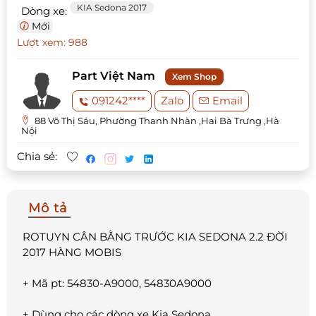
KIA Sedona 2017
Dòng xe:
Mới
Lượt xem: 988
Part Việt Nam
Xem Shop
091242****
Zalo
Email
88 Võ Thị Sáu, Phường Thanh Nhàn ,Hai Bà Trưng ,Hà
Nội
Chia sẻ:
Mô tả
ROTUYN CÂN BẰNG TRƯỚC KIA SEDONA 2.2 ĐỜI
2017 HÀNG MOBIS
+ Mã pt: 54830-A9000, 54830A9000
+ Dùng cho các dòng xe Kia Sedona