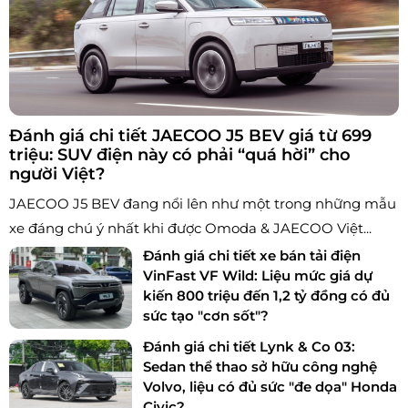
Đánh giá chi tiết JAECOO J5 BEV giá từ 699
triệu: SUV điện này có phải “quá hời” cho
người Việt?
JAECOO J5 BEV đang nổi lên như một trong những mẫu
xe đáng chú ý nhất khi được Omoda & JAECOO Việt...
Đánh giá chi tiết xe bán tải điện
VinFast VF Wild: Liệu mức giá dự
kiến 800 triệu đến 1,2 tỷ đồng có đủ
sức tạo "cơn sốt"?
Đánh giá chi tiết Lynk & Co 03:
Sedan thể thao sở hữu công nghệ
Volvo, liệu có đủ sức "đe dọa" Honda
Civic?