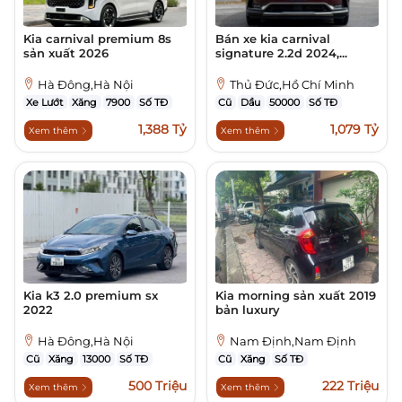
Kia carnival premium 8s
Bán xe kia carnival
sản xuất 2026
signature 2.2d 2024,...
Hà Đông,Hà Nội
Thủ Đức,Hồ Chí Minh
Xe Lướt
Xăng
7900
Số TĐ
Cũ
Dầu
50000
Số TĐ
1,388 Tỷ
1,079 Tỷ
Xem thêm
Xem thêm
Kia k3 2.0 premium sx
Kia morning sản xuất 2019
2022
bản luxury
Hà Đông,Hà Nội
Nam Định,Nam Định
Cũ
Xăng
13000
Số TĐ
Cũ
Xăng
Số TĐ
500 Triệu
222 Triệu
Xem thêm
Xem thêm