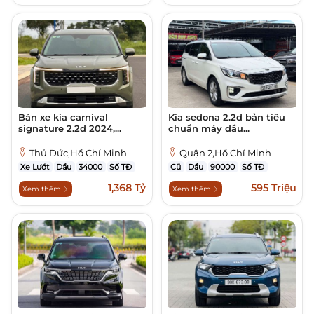
Bán xe kia carnival
Kia sedona 2.2d bản tiêu
signature 2.2d 2024,...
chuẩn máy dầu...
Thủ Đức,Hồ Chí Minh
Quận 2,Hồ Chí Minh
Xe Lướt
Dầu
34000
Số TĐ
Cũ
Dầu
90000
Số TĐ
1,368 Tỷ
595 Triệu
Xem thêm
Xem thêm