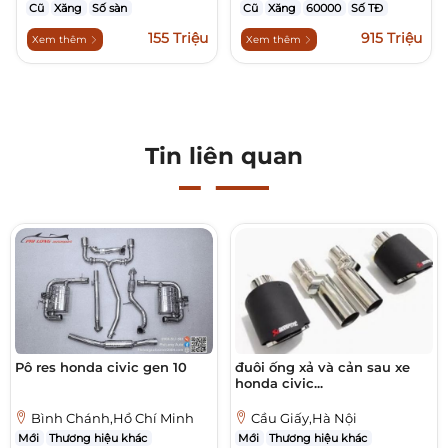
Cũ
Xăng
Số sàn
Cũ
Xăng
60000
Số TĐ
155 Triệu
915 Triệu
Xem thêm
Xem thêm
Tin liên quan
Pô res honda civic gen 10
đuôi ống xả và cản sau xe
honda civic...
Bình Chánh,Hồ Chí Minh
Cầu Giấy,Hà Nội
Mới
Thương hiệu khác
Mới
Thương hiệu khác