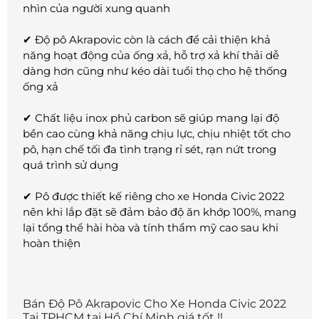
nhìn của người xung quanh
✔ Độ pô Akrapovic còn là cách để cải thiện khả
năng hoạt động của ống xả, hỗ trợ xả khí thải dễ
dàng hơn cũng như kéo dài tuổi thọ cho hệ thống
ống xả
✔ Chất liệu inox phủ carbon sẽ giúp mang lại độ
bền cao cùng khả năng chịu lực, chịu nhiệt tốt cho
pô, hạn chế tối đa tình trạng rỉ sét, rạn nứt trong
quá trình sử dụng
✔ Pô được thiết kế riêng cho xe Honda Civic 2022
nên khi lắp đặt sẽ đảm bảo độ ăn khớp 100%, mang
lại tổng thể hài hòa và tính thẩm mỹ cao sau khi
hoàn thiện
Bán Độ Pô Akrapovic Cho Xe Honda Civic 2022
Tại TPHCM tại Hồ Chí Minh giá tốt !!