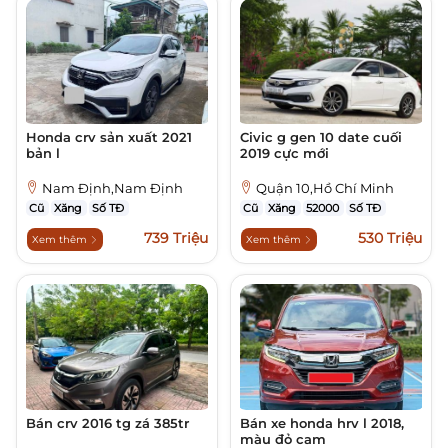
Honda crv sản xuất 2021
Civic g gen 10 date cuối
bản l
2019 cực mới
Nam Định,Nam Định
Quận 10,Hồ Chí Minh
Cũ
Xăng
Số TĐ
Cũ
Xăng
52000
Số TĐ
739 Triệu
530 Triệu
Xem thêm
Xem thêm
Bán crv 2016 tg zá 385tr
Bán xe honda hrv l 2018,
màu đỏ cam