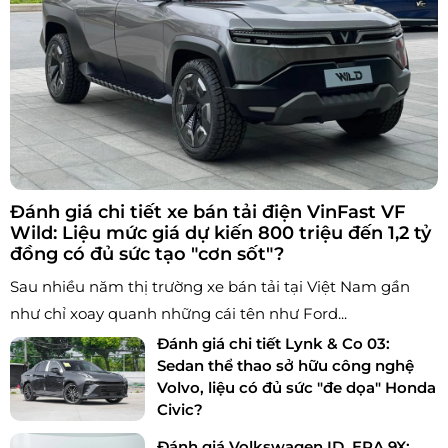
Đánh giá chi tiết xe bán tải điện VinFast VF
Wild: Liệu mức giá dự kiến 800 triệu đến 1,2 tỷ
đồng có đủ sức tạo "cơn sốt"?
Sau nhiều năm thị trường xe bán tải tại Việt Nam gần
như chỉ xoay quanh những cái tên như Ford...
Đánh giá chi tiết Lynk & Co 03:
Sedan thể thao sở hữu công nghệ
Volvo, liệu có đủ sức "đe dọa" Honda
Civic?
Đánh giá Volkswagen ID. ERA 9X: