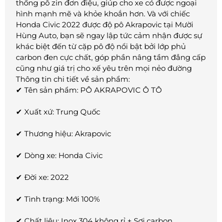
thống pô zin đơn điệu, giúp cho xe có được ngoại
hình mạnh mẽ và khỏe khoắn hơn. Và với chiếc
Honda Civic 2022 được độ pô Akrapovic tại Mười
Hùng Auto, bạn sẽ ngay lập tức cảm nhận được sự
khác biệt đến từ cặp pô độ nổi bật bởi lớp phủ
carbon đen cực chất, góp phần nâng tầm đẳng cấp
cũng như giá trị cho xế yêu trên mọi nẻo đường
Thông tin chi tiết về sản phẩm:
✔ Tên sản phẩm: PÔ AKRAPOVIC Ô TÔ
✔ Xuất xứ: Trung Quốc
✔ Thương hiệu: Akrapovic
✔ Dòng xe: Honda Civic
✔ Đời xe: 2022
✔ Tình trạng: Mới 100%
✔ Chất liệu: Inox 304 không rỉ + Sợi carbon