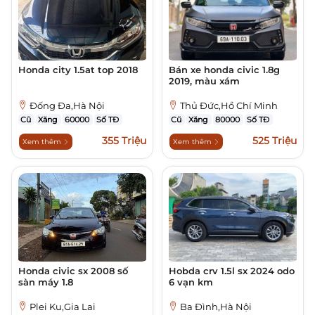
Honda city 1.5at top 2018
Bán xe honda civic 1.8g
2019, màu xám
Đống Đa,Hà Nội
Thủ Đức,Hồ Chí Minh
Cũ
Xăng
60000
Số TĐ
Cũ
Xăng
80000
Số TĐ
355 Triệu
525 Triệu
Xem thêm
Xem thêm
Honda civic sx 2008 số
Hobda crv 1.5l sx 2024 odo
sàn máy 1.8
6 vạn km
Plei Ku,Gia Lai
Ba Đình,Hà Nội