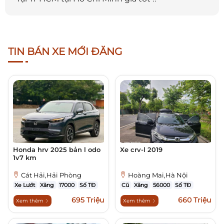
TIN BÁN XE MỚI ĐĂNG
Honda hrv 2025 bản l odo
Xe crv-l 2019
1v7 km
Cát Hải,Hải Phòng
Hoàng Mai,Hà Nội
Xe Lướt
Xăng
17000
Số TĐ
Cũ
Xăng
56000
Số TĐ
695 Triệu
660 Triệu
Xem thêm
Xem thêm