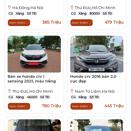
Hà Đông,Hà Nội
Thủ Đức,Hồ Chí Minh
Cũ
Xăng
Số TĐ
Cũ
Xăng
80000
Số TĐ
385 Triệu
479 Triệu
Xem thêm
Xem thêm
Bán xe honda crv l
Honda crv 2016 bản 2.0
sensing 2021, màu trắng
cực đẹp
Thủ Đức,Hồ Chí Minh
Nam Từ Liêm,Hà Nội
Cũ
Xăng
46000
Số TĐ
Cũ
Xăng
Số TĐ
780 Triệu
445 Triệu
Xem thêm
Xem thêm