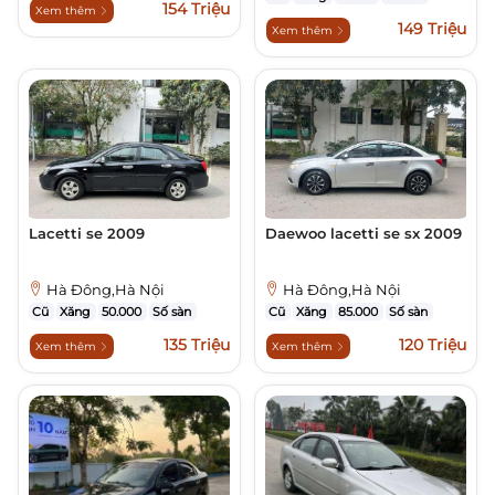
154 Triệu
Xem thêm
149 Triệu
Xem thêm
Lacetti se 2009
Daewoo lacetti se sx 2009
Hà Đông,Hà Nội
Hà Đông,Hà Nội
Cũ
Xăng
50.000
Số sàn
Cũ
Xăng
85.000
Số sàn
135 Triệu
120 Triệu
Xem thêm
Xem thêm