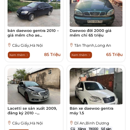
bán daewoo gentra 2010 –
Daewoo đời 2000 giá
giá mềm cho ae...
mềm chỉ 65 triệu
Cầu Giấy,Hà Nội
Tân Thạnh,Long An
85 Triệu
65 Triệu
Xem thêm
Xem thêm
Lacetti se sản xuất 2009,
Bán xe daewoo gentra
đăng ký 2010 –...
máy 1.5
Cầu Giấy,Hà Nội
Dĩ An,Bình Dương
Cũ
Xăng
19000
Số sàn