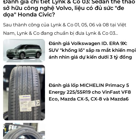
Đánh giá chi tiết Lynk & Co 03: Sedan thể thao
sở hữu công nghệ Volvo, liệu có đủ sức "đe
dọa" Honda Civic?
Sau thành công của Lynk & Co 01, 05, 06 và 08 tại Việt
Nam, Lynk & Co đang chuẩn bị đưa Lynk & Co 03...
Đánh giá Volkswagen ID. ERA 9X:
SUV "khổng lồ" sắp ra mắt khiến mọi
ánh nhìn giá dự kiến dưới 3 tỷ đồng
Đánh giá lốp MICHELIN Primacy 5
Energy 225/55R19 cho VinFast VF8
Eco, Mazda CX-5, CX-8 và Mazda6