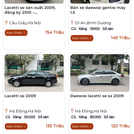
Lacetti se sản xuất 2009,
Bán xe daewoo gentra máy
đăng ký 2010 –...
1.5
Cầu Giấy,Hà Nội
Dĩ An,Bình Dương
Cũ
Xăng
19000
Số sàn
154 Triệu
Xem thêm
149 Triệu
Xem thêm
Lacetti se 2009
Daewoo lacetti se sx 2009
Hà Đông,Hà Nội
Hà Đông,Hà Nội
Cũ
Xăng
50.000
Số sàn
Cũ
Xăng
85.000
Số sàn
135 Triệu
120 Triệu
Xem thêm
Xem thêm