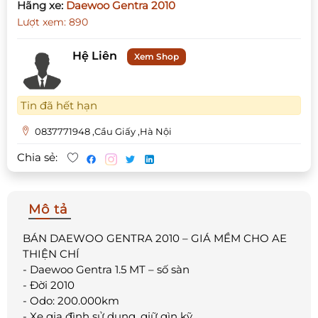
Hãng xe:
Daewoo Gentra 2010
Lượt xem: 890
Hệ Liên
Xem Shop
Tin đã hết hạn
0837771948 ,Cầu Giấy ,Hà Nội
Chia sẻ:
Mô tả
BÁN DAEWOO GENTRA 2010 – GIÁ MỀM CHO AE
THIỆN CHÍ
- Daewoo Gentra 1.5 MT – số sàn
- Đời 2010
- Odo: 200.000km
- Xe gia đình sử dụng, giữ gìn kỹ