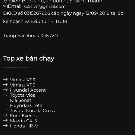
Điện Biên Phủ, Phường 25, Bình Thạnh
Email:
xe5s.vn@gmail.com
ĐKKD số
0315267906
cấp ngày ngày 12/09/ 2018 tại Sở
kế hoạch và Đầu tư TP. HCM
Trang
Facebook Xe5s.VN
Top xe bán chạy
Vinfast VF3
Vinfast VF5
Hyundai Accent
Toyota Vios
Kia Sonet
Huyndai Creta
Toyota Corolla Cross
Ford Everest
Mazda CX-5
Honda HR-V