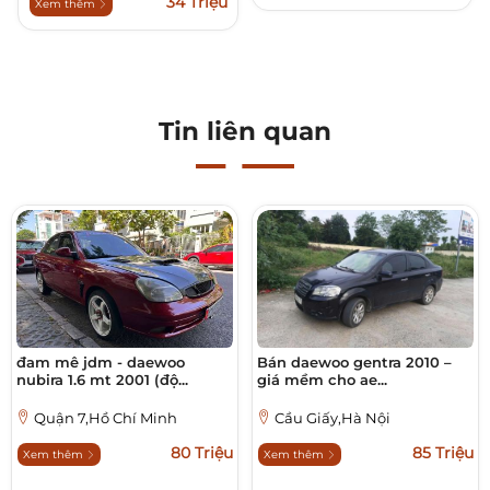
34 Triệu
Xem thêm
Tin liên quan
đam mê jdm - daewoo
Bán daewoo gentra 2010 –
nubira 1.6 mt 2001 (độ...
giá mềm cho ae...
Quận 7,Hồ Chí Minh
Cầu Giấy,Hà Nội
80 Triệu
85 Triệu
Xem thêm
Xem thêm