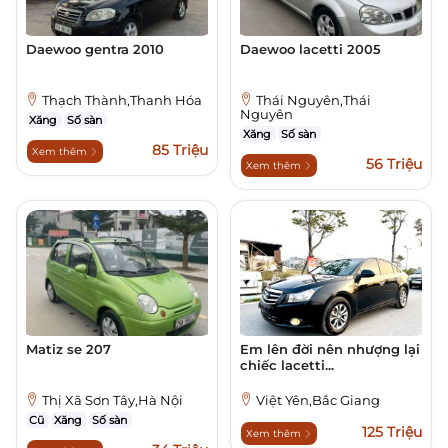
Daewoo gentra 2010
Daewoo lacetti 2005
Thạch Thành,Thanh Hóa
Thái Nguyên,Thái
Nguyên
Xăng
Số sàn
Xăng
Số sàn
85 Triệu
Xem thêm
56 Triệu
Xem thêm
Matiz se 207
Em lên đời nên nhượng lại
chiếc lacetti...
Thị Xã Sơn Tây,Hà Nội
Việt Yên,Bắc Giang
Cũ
Xăng
Số sàn
125 Triệu
Xem thêm