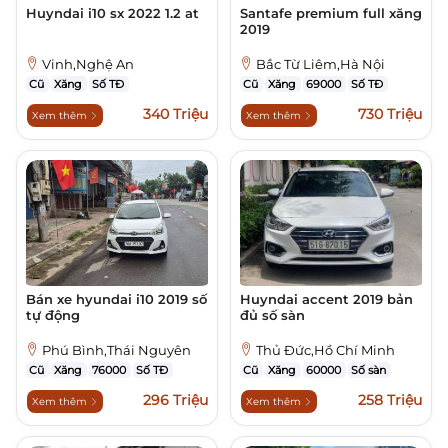
Huyndai i10 sx 2022 1.2 at
Santafe premium full xăng
2019
Vinh,Nghệ An
Bắc Từ Liêm,Hà Nội
Cũ
Xăng
Số TĐ
Cũ
Xăng
69000
Số TĐ
340 Triệu
730 Triệu
Xem thêm
Xem thêm
Bán xe hyundai i10 2019 số
Huyndai accent 2019 bản
tự động
đủ số sàn
Phú Bình,Thái Nguyên
Thủ Đức,Hồ Chí Minh
Cũ
Xăng
76000
Số TĐ
Cũ
Xăng
60000
Số sàn
296 Triệu
258 Triệu
Xem thêm
Xem thêm