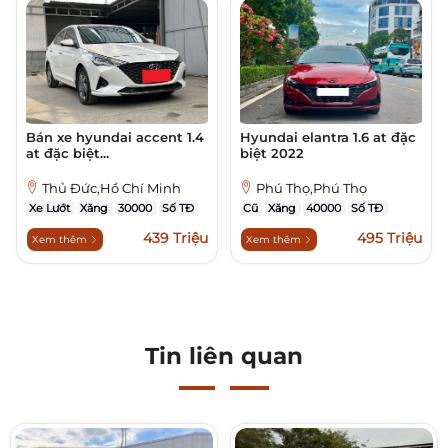
Bán xe hyundai accent 1.4
Hyundai elantra 1.6 at đặc
at đặc biệt...
biệt 2022
Thủ Đức,Hồ Chí Minh
Phú Thọ,Phú Thọ
Xe Lướt
Xăng
30000
Số TĐ
Cũ
Xăng
40000
Số TĐ
439 Triệu
495 Triệu
Xem thêm
Xem thêm
Tin liên quan