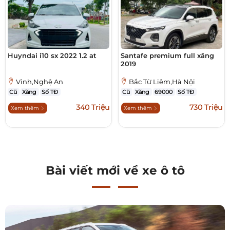
Huyndai i10 sx 2022 1.2 at
Santafe premium full xăng
2019
Vinh,Nghệ An
Bắc Từ Liêm,Hà Nội
Cũ
Xăng
Số TĐ
Cũ
Xăng
69000
Số TĐ
340 Triệu
730 Triệu
Xem thêm
Xem thêm
Bài viết mới về xe ô tô