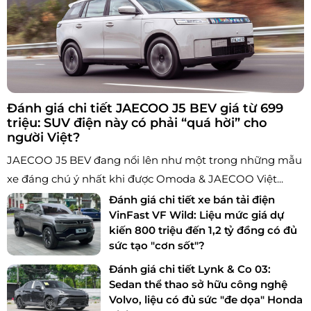
Đánh giá chi tiết JAECOO J5 BEV giá từ 699
triệu: SUV điện này có phải “quá hời” cho
người Việt?
JAECOO J5 BEV đang nổi lên như một trong những mẫu
xe đáng chú ý nhất khi được Omoda & JAECOO Việt...
Đánh giá chi tiết xe bán tải điện
VinFast VF Wild: Liệu mức giá dự
kiến 800 triệu đến 1,2 tỷ đồng có đủ
sức tạo "cơn sốt"?
Đánh giá chi tiết Lynk & Co 03:
Sedan thể thao sở hữu công nghệ
Volvo, liệu có đủ sức "đe dọa" Honda