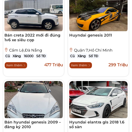
Bán creta 2022 mới đi đúng
Huyndai genesis 2011
1v6 xe siêu cọp
Cẩm Lệ,Đà Nẵng
Quận 7,Hồ Chí Minh
Cũ
Xăng
16000
Số TĐ
Cũ
Xăng
Số TĐ
477 Triệu
299 Triệu
Xem thêm
Xem thêm
Bán hyundai genesis 2009 –
Hyundai elantra gls 2018 1.6
đăng ký 2010
số sàn