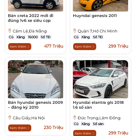
Bán creta 2022 mới đi
Huyndai genesis 2011
đúng 1v6 xe siêu cọp
Cẩm Lệ,Đà Nẵng
Quận 7,Hồ Chí Minh
Cũ
Xăng
16000
Số TĐ
Cũ
Xăng
Số TĐ
477 Triệu
299 Triệu
Xem thêm
Xem thêm
Bán hyundai genesis 2009
Hyundai elantra gls 2018
– đăng ký 2010
1.6 số sàn
Cầu Giấy,Hà Nội
Đức Trọng,Lâm Đồng
Cũ
Xăng
Số sàn
230 Triệu
Xem thêm
299 Triệu
Xem thêm