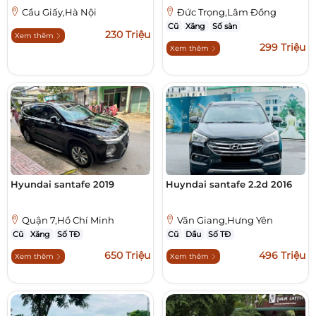
Cầu Giấy,Hà Nội
Đức Trọng,Lâm Đồng
Cũ
Xăng
Số sàn
230 Triệu
Xem thêm
299 Triệu
Xem thêm
Hyundai santafe 2019
Huyndai santafe 2.2d 2016
Quận 7,Hồ Chí Minh
Văn Giang,Hưng Yên
Cũ
Xăng
Số TĐ
Cũ
Dầu
Số TĐ
650 Triệu
496 Triệu
Xem thêm
Xem thêm