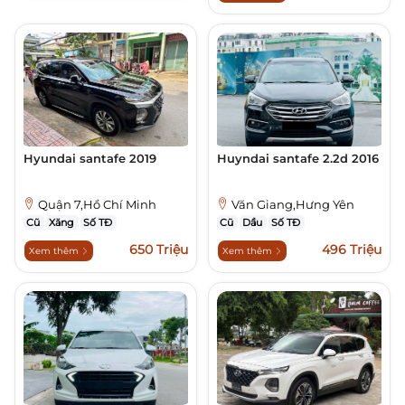
Hyundai santafe 2019
Huyndai santafe 2.2d 2016
Quận 7,Hồ Chí Minh
Văn Giang,Hưng Yên
Cũ
Xăng
Số TĐ
Cũ
Dầu
Số TĐ
650 Triệu
496 Triệu
Xem thêm
Xem thêm